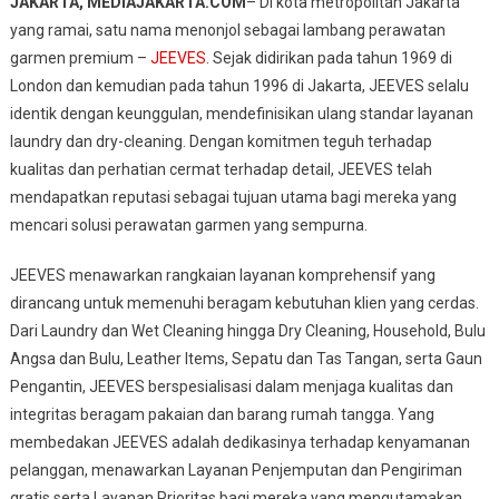
JAKARTA, MEDIAJAKARTA.COM
– Di kota metropolitan Jakarta
Tertinggi
yang ramai, satu nama menonjol sebagai lambang perawatan
Perawatan
garmen premium –
JEEVES
. Sejak didirikan pada tahun 1969 di
Garmen:
London dan kemudian pada tahun 1996 di Jakarta, JEEVES selalu
JEEVES
Menetapkan
identik dengan keunggulan, mendefinisikan ulang standar layanan
Tolok
laundry dan dry-cleaning. Dengan komitmen teguh terhadap
Ukur
kualitas dan perhatian cermat terhadap detail, JEEVES telah
Dalam
mendapatkan reputasi sebagai tujuan utama bagi mereka yang
Layanan
mencari solusi perawatan garmen yang sempurna.
Laundry
Premium
JEEVES menawarkan rangkaian layanan komprehensif yang
dirancang untuk memenuhi beragam kebutuhan klien yang cerdas.
Dari Laundry dan Wet Cleaning hingga Dry Cleaning, Household, Bulu
Angsa dan Bulu, Leather Items, Sepatu dan Tas Tangan, serta Gaun
Pengantin, JEEVES berspesialisasi dalam menjaga kualitas dan
integritas beragam pakaian dan barang rumah tangga. Yang
membedakan JEEVES adalah dedikasinya terhadap kenyamanan
pelanggan, menawarkan Layanan Penjemputan dan Pengiriman
gratis serta Layanan Prioritas bagi mereka yang mengutamakan