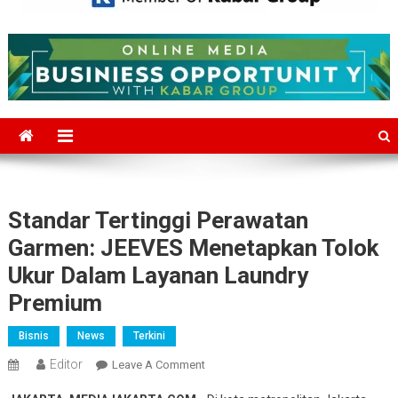
Mediajakarta.com
Situs Berita Jakarta Terkini
Standar Tertinggi Perawatan
Garmen: JEEVES Menetapkan Tolok
Ukur Dalam Layanan Laundry
Premium
Bisnis
News
Terkini
Editor
On
Leave A Comment
Standar