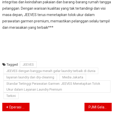
integritas dan keindahan pakaian dan barang-barang rumah tangga
pelanggan. Dengan warisan kualitas yang tak tertandingi dan visi
masa depan, JEEVES terus menetapkan tolok ukur dalam
perawatan garmen premium, memastikan pelanggan selalu tampil
dan merasakan yang terbaik***
Tagged
JEEVES
JEEVES dengan bangga meraih gelar laundry terbaik di dunia
layanan laundry dan dry-cleaning
Media Jakarta
Standar Tertinggi Perawatan Garmen: JEEVES Menetapkan Tolok
Ukur dalam Layanan Laundry Premium
Terkini
Navigasi
Operasi Keselamatan Jaya, Tindakan Tegas Terhadap Pelanggaran Lalu Lintas
PJMI Gelar Bedah Buku “Kolonisasi China terhadap Dunia Islam dan Genosida Uyghur”