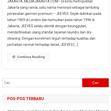
JAKARTA, MEDIAJAKARTA.COM– Di kota metropolitan
Tertinggi
Jakarta yang ramai, satu nama menonjol sebagai lambang
Perawatan
perawatan garmen premium – JEEVES. Sejak didirikan pada
Garmen:
tahun 1969 di London dan kemudian pada tahun 1996 di
JEEVES
Menetapkan
Jakarta, JEEVES selalu identik dengan keunggulan,
Tolok
mendefinisikan ulang standar layanan laundry dan dry-
Ukur
cleaning. Dengan komitmen teguh terhadap kualitas dan
Dalam
perhatian cermat terhadap detail, JEEVES […]
Layanan
Laundry
Continue Reading
Premium
Cari
untuk:
POS-POS TERBARU