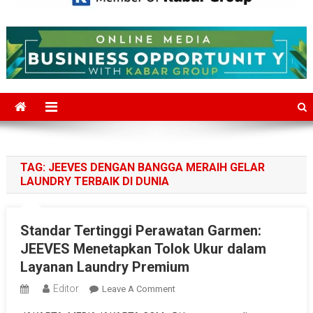
Mediajakarta.com
Situs Berita Jakarta Terkini
TAG:
JEEVES DENGAN BANGGA MERAIH GELAR
LAUNDRY TERBAIK DI DUNIA
Standar Tertinggi Perawatan Garmen:
JEEVES Menetapkan Tolok Ukur dalam
Layanan Laundry Premium
Editor
On
Leave A Comment
Standar