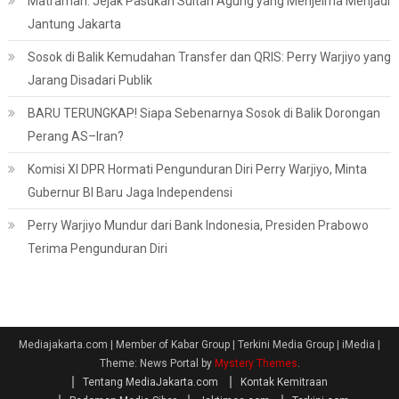
Matraman: Jejak Pasukan Sultan Agung yang Menjelma Menjadi
Jantung Jakarta
Sosok di Balik Kemudahan Transfer dan QRIS: Perry Warjiyo yang
Jarang Disadari Publik
BARU TERUNGKAP! Siapa Sebenarnya Sosok di Balik Dorongan
Perang AS–Iran?
Komisi XI DPR Hormati Pengunduran Diri Perry Warjiyo, Minta
Gubernur BI Baru Jaga Independensi
Perry Warjiyo Mundur dari Bank Indonesia, Presiden Prabowo
Terima Pengunduran Diri
Mediajakarta.com | Member of Kabar Group | Terkini Media Group | iMedia
|
Theme: News Portal by
Mystery Themes
.
Tentang MediaJakarta.com
Kontak Kemitraan