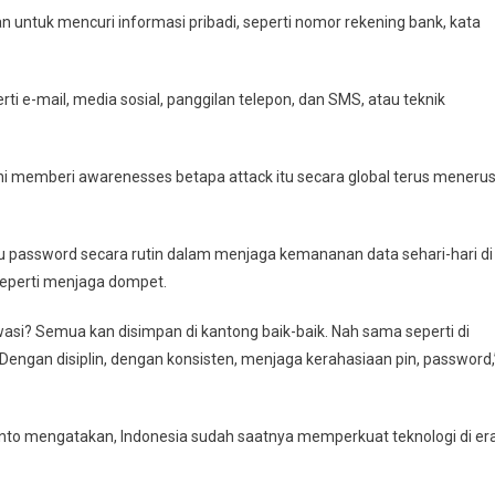
untuk mencuri informasi pribadi, seperti nomor rekening bank, kata
rti e-mail, media sosial, panggilan telepon, dan SMS, atau teknik
ti. Ini memberi awarenesses betapa attack itu secara global terus meneru
u password secara rutin dalam menjaga kemananan data sehari-hari di
seperti menjaga dompet.
asi? Semua kan disimpan di kantong baik-baik. Nah sama seperti di
a? Dengan disiplin, dengan konsisten, menjaga kerahasiaan pin, password,
anto mengatakan, Indonesia sudah saatnya memperkuat teknologi di er