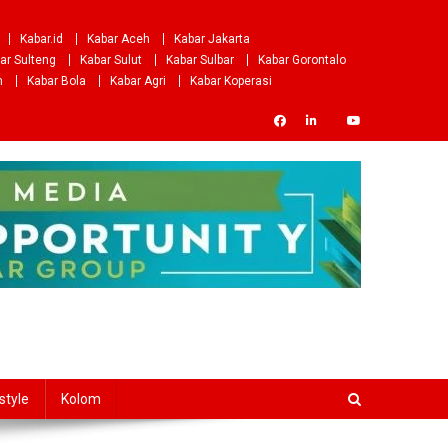
Kabar.id
Kabar Aceh
Kabar Jakarta
ar Sulteng
Kabar Sulut
Kabar Sulbar
Kabar Gorontalo
m
Kabar Bola
Kabar Agri
Kabar Koperasi
style
Kolom