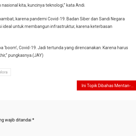
sional kita, kuncinya teknologi,” kata Andi.
erhambat, karena pandemi Covid-19. Badan Siber dan Sandi Negara
si ideal untuk membangun infrastruktur, karena keterbasan
a ‘boom’, Covid-19. Jadi tertunda yang direncanakan. Karena harus
hir,” pungkasnya.(JAY)
elora
Ini Topik Dibahas Mentan-Menkop UKM dan Rektor IPB Saat Bertandang ke ATB
g wajib ditandai
*