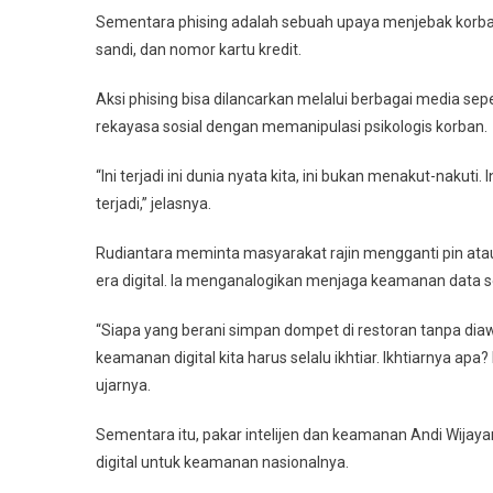
Sementara phising adalah sebuah upaya menjebak korban 
sandi, dan nomor kartu kredit.
Aksi phising bisa dilancarkan melalui berbagai media sepe
rekayasa sosial dengan memanipulasi psikologis korban.
“Ini terjadi ini dunia nyata kita, ini bukan menakut-naku
terjadi,” jelasnya.
Rudiantara meminta masyarakat rajin mengganti pin ata
era digital. Ia menganalogikan menjaga keamanan data 
“Siapa yang berani simpan dompet di restoran tanpa diaw
keamanan digital kita harus selalu ikhtiar. Ikhtiarnya ap
ujarnya.
Sementara itu, pakar intelijen dan keamanan Andi Wijay
digital untuk keamanan nasionalnya.