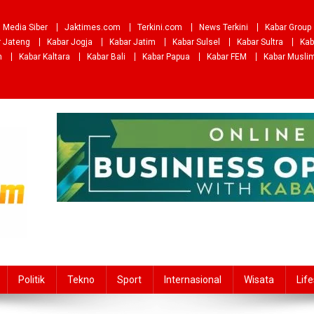
Media Siber
Jaktimes.com
Terkini.com
News Terkini
Kabar Group
r Jateng
Kabar Jogja
Kabar Jatim
Kabar Sulsel
Kabar Sultra
Kab
m
Kabar Kaltara
Kabar Bali
Kabar Papua
Kabar FEM
Kabar Musli
Politik
Tekno
Sport
Internasional
Wisata
Life