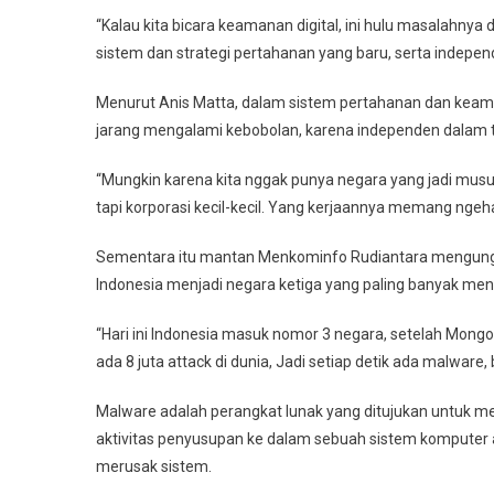
“Kalau kita bicara keamanan digital, ini hulu masalahnya d
sistem dan strategi pertahanan yang baru, serta independ
Menurut Anis Matta, dalam sistem pertahanan dan keama
jarang mengalami kebobolan, karena independen dalam t
“Mungkin karena kita nggak punya negara yang jadi musuh se
tapi korporasi kecil-kecil. Yang kerjaannya memang ngeha
Sementara itu mantan Menkominfo Rudiantara mengungk
Indonesia menjadi negara ketiga yang paling banyak men
“Hari ini Indonesia masuk nomor 3 negara, setelah Mongoli
ada 8 juta attack di dunia, Jadi setiap detik ada malware,
Malware adalah perangkat lunak yang ditujukan untuk m
aktivitas penyusupan ke dalam sebuah sistem komputer
merusak sistem.