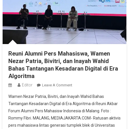
Reuni Alumni Pers Mahasiswa, Wamen
Nezar Patria, Bivitri, dan Inayah Wahid
Bahas Tantangan Kesadaran Digital di Era
Algoritma
Editor
On
Leave A Comment
Reuni
Wamen Nezar Patria, Bivitri, dan Inayah Wahid Bahas
Alumni
Tantangan Kesadaran Digital di Era Algoritma di Reuni Akbar
Pers
Forum Alumni Pers Mahasisw Indonesia di Malang. Foto :
Mahasiswa,
Rommy Fibri. MALANG, MEDIAJAKARTA.COM- Ratusan aktivis
Wamen
Nezar
pers mahasiswa lintas generasi tumplek blek di Universitas