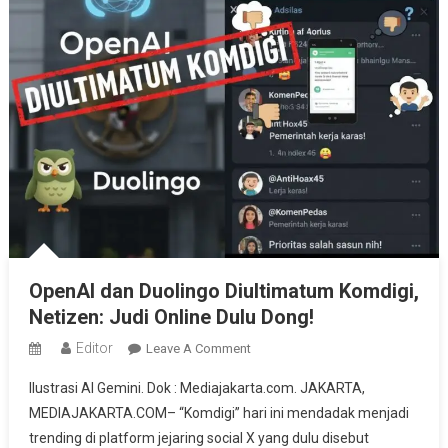
OpenAI dan Duolingo Diultimatum Komdigi,
Netizen: Judi Online Dulu Dong!
Editor
On
Leave A Comment
OpenAI
Ilustrasi AI Gemini. Dok : Mediajakarta.com. JAKARTA,
Dan
MEDIAJAKARTA.COM– “Komdigi” hari ini mendadak menjadi
Duolingo
trending di platform jejaring social X yang dulu disebut
Diultimatum