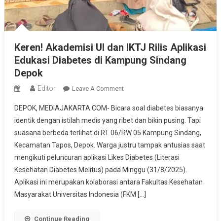
Keren! Akademisi UI dan IKTJ Rilis Aplikasi
Edukasi Diabetes di Kampung Sindang
Depok
Editor
On
Leave A Comment
Keren!
DEPOK, MEDIAJAKARTA.COM- Bicara soal diabetes biasanya
Akademisi
identik dengan istilah medis yang ribet dan bikin pusing. Tapi
UI
suasana berbeda terlihat di RT 06/RW 05 Kampung Sindang,
Dan
Kecamatan Tapos, Depok. Warga justru tampak antusias saat
IKTJ
Rilis
mengikuti peluncuran aplikasi Likes Diabetes (Literasi
Aplikasi
Kesehatan Diabetes Melitus) pada Minggu (31/8/2025).
Edukasi
Aplikasi ini merupakan kolaborasi antara Fakultas Kesehatan
Diabetes
Masyarakat Universitas Indonesia (FKM […]
Di
Kampung
Continue Reading