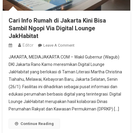
Cari Info Rumah di Jakarta Kini Bisa
Sambil Ngopi Via Digital Lounge
JakHabitat
Editor
On
Leave A Comment
Cari
JAKARTA, MEDIAJAKARTA.COM – Wakil Gubernur (Wagub)
Info
DKI Jakarta Rano Karno meresmikan Digital Lounge
Rumah
JakHabitat yang berlokasi di Taman Literasi Martha Christina
Di
Tiahahu, Melawai, Kebayoran Baru, Jakarta Selatan, Senin
Jakarta
Kini
(26/1). Fasilitas ini dihadirkan sebagai pusat informasi dan
Bisa
edukasi perumahan berbasis digital yang terintegrasi. Digital
Sambil
Lounge JakHabitat merupakan hasil kolaborasi Dinas
Ngopi
Perumahan Rakyat dan Kawasan Permukiman (DPRKP) […]
Via
Digital
Continue Reading
Lounge