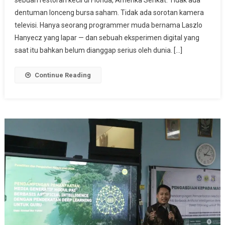
Mengubah
dentuman lonceng bursa saham. Tidak ada sorotan kamera
Sejarah:
Jejak
televisi. Hanya seorang programmer muda bernama Laszlo
10.000
Hanyecz yang lapar — dan sebuah eksperimen digital yang
Bitcoin
saat itu bahkan belum dianggap serius oleh dunia. […]
Yang
Kini
Continue Reading
Bernilai
Rp12,5
Triliun