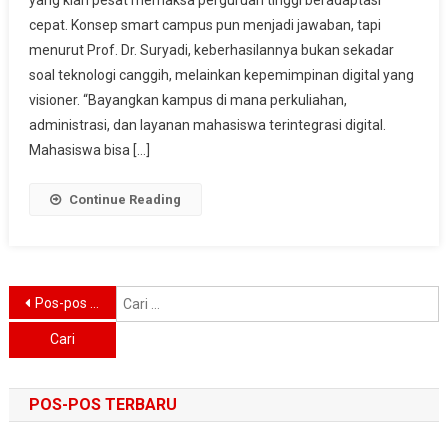
Cuma
cepat. Konsep smart campus pun menjadi jawaban, tapi
Soal
IT,
menurut Prof. Dr. Suryadi, keberhasilannya bukan sekadar
Prof
soal teknologi canggih, melainkan kepemimpinan digital yang
Suryadi:
visioner. “Bayangkan kampus di mana perkuliahan,
Harus
administrasi, dan layanan mahasiswa terintegrasi digital.
Ada
Mahasiswa bisa […]
Pemimpin
Berani
Continue Reading
Berubah!
Navigasi
C
Pos-pos lama
u
pos
POS-POS TERBARU