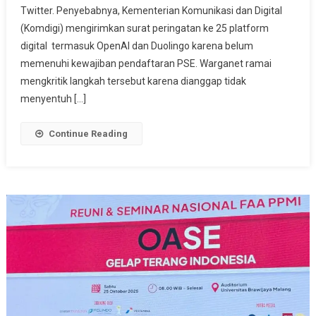
Twitter. Penyebabnya, Kementerian Komunikasi dan Digital
Komdigi,
Netizen:
(Komdigi) mengirimkan surat peringatan ke 25 platform
Judi
digital termasuk OpenAI dan Duolingo karena belum
Online
memenuhi kewajiban pendaftaran PSE. Warganet ramai
Dulu
mengkritik langkah tersebut karena dianggap tidak
Dong!
menyentuh […]
Continue Reading