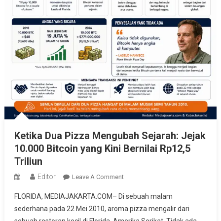
Ketika Dua Pizza Mengubah Sejarah: Jejak
10.000 Bitcoin yang Kini Bernilai Rp12,5
Triliun
Editor
On
Leave A Comment
Ketika
FLORIDA, MEDIAJAKARTA.COM– Di sebuah malam
Dua
sederhana pada 22 Mei 2010, aroma pizza mengalir dari
Pizza
sebuah restoran kecil di Florida, Amerika Serikat. Tidak ada