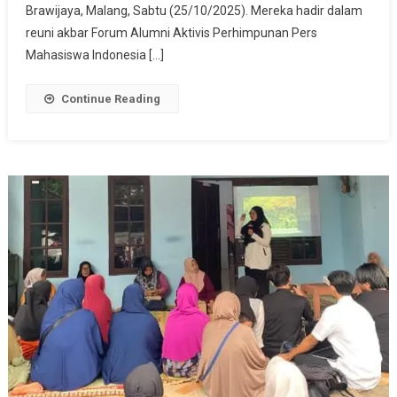
Patria,
Brawijaya, Malang, Sabtu (25/10/2025). Mereka hadir dalam
Bivitri,
reuni akbar Forum Alumni Aktivis Perhimpunan Pers
Dan
Mahasiswa Indonesia […]
Inayah
Wahid
Continue Reading
Bahas
Tantangan
Kesadaran
Digital
Di
Era
Algoritma