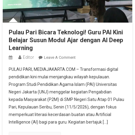
Pulau Pari Bicara Teknologi! Guru PAI Kini
Belajar Susun Modul Ajar dengan AI Deep
Learning
Editor
On
Leave A Comment
Pulau
PULAU PARI, MEDIAJAKARTA.COM – Transformasi digital
Pari
pendidikan kini mulai menjangkau wilayah kepulauan.
Bicara
Program Studi Pendidikan Agama Islam (PAI) Universitas
Teknologi!
Negeri Jakarta (UNJ) menggelar kegiatan Pengabdian
Guru
PAI
kepada Masyarakat (P2M) di SMP Negeri Satu Atap 01 Pulau
Kini
Pari, Kepulauan Seribu, Senin (11/5/2026), dengan fokus
Belajar
memperkuat literasi kecerdasan buatan atau Artificial
Susun
Intelligence (AI) bagi para guru. Kegiatan bertajuk […]
Modul
Ajar