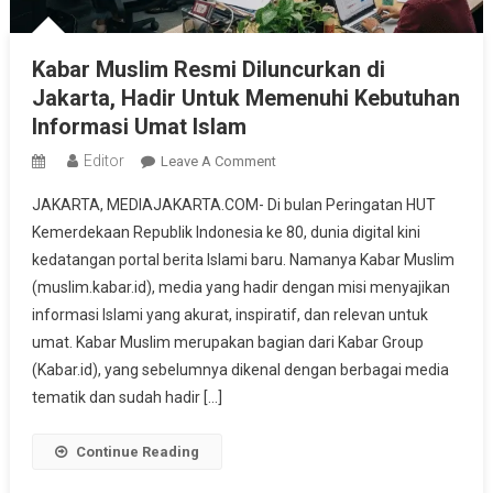
Kabar Muslim Resmi Diluncurkan di
Jakarta, Hadir Untuk Memenuhi Kebutuhan
Informasi Umat Islam
Editor
On
Leave A Comment
Kabar
JAKARTA, MEDIAJAKARTA.COM- Di bulan Peringatan HUT
Muslim
Kemerdekaan Republik Indonesia ke 80, dunia digital kini
Resmi
kedatangan portal berita Islami baru. Namanya Kabar Muslim
Diluncurkan
(muslim.kabar.id), media yang hadir dengan misi menyajikan
Di
Jakarta,
informasi Islami yang akurat, inspiratif, dan relevan untuk
Hadir
umat. Kabar Muslim merupakan bagian dari Kabar Group
Untuk
(Kabar.id), yang sebelumnya dikenal dengan berbagai media
Memenuhi
tematik dan sudah hadir […]
Kebutuhan
Informasi
Continue Reading
Umat
Islam