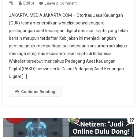
Editor
On
Leave A Comment
OJK
JAKARTA, MEDIAJAKARTA.COM – Otoritas Jasa Keuangan
Terbitkan
(OJK) resmi menerbitkan whitelist penyelenggara
Whitelist
perdagangan aset keuangan digital dan aset kripto yang telah
Penyelenggara
berizin maupun terdaftar. Kebijakan ini menjadi langkah
Kripto
Berizin,
penting untuk memperkuat pelindungan konsumen sekaligus
Ini
menjaga integritas ekosistem aset kripto di Indonesia.
Daftar
Whitelist tersebut mencakup Pedagang Aset Keuangan
Lengkap
Digital (PAKD) berizin serta Calon Pedagang Aset Keuangan
Platform
Digital […]
Legal
Di
Continue Reading
Indonesia