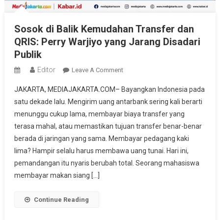
Sosok di Balik Kemudahan Transfer dan
QRIS: Perry Warjiyo yang Jarang Disadari
Publik
Editor
On
Leave A Comment
Sosok
JAKARTA, MEDIAJAKARTA.COM– Bayangkan Indonesia pada
Di
satu dekade lalu. Mengirim uang antarbank sering kali berarti
Balik
menunggu cukup lama, membayar biaya transfer yang
Kemudahan
terasa mahal, atau memastikan tujuan transfer benar-benar
Transfer
Dan
berada di jaringan yang sama. Membayar pedagang kaki
QRIS:
lima? Hampir selalu harus membawa uang tunai. Hari ini,
Perry
pemandangan itu nyaris berubah total. Seorang mahasiswa
Warjiyo
membayar makan siang […]
Yang
Jarang
Continue Reading
Disadari
Publik