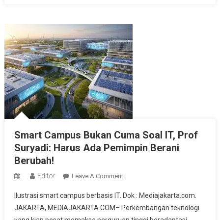
Smart Campus Bukan Cuma Soal IT, Prof
Suryadi: Harus Ada Pemimpin Berani
Berubah!
Editor
On
Leave A Comment
Smart
Ilustrasi smart campus berbasis IT. Dok : Mediajakarta.com.
Campus
JAKARTA, MEDIAJAKARTA.COM– Perkembangan teknologi
Bukan
yang kian pesat memaksa perguruan tinggi beradaptasi