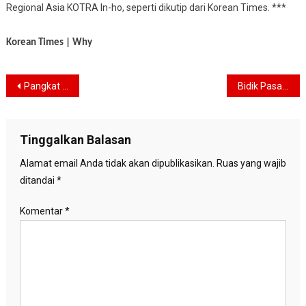
Regional Asia KOTRA In-ho, seperti dikutip dari Korean Times. ***
Korean Times | Why
Navigasi
Pangkat Luhut Panjaitan Bakal Dicabut
Bidik Pasar MEA, Podomoro Kembangkan Batam
pos
Tinggalkan Balasan
Alamat email Anda tidak akan dipublikasikan.
Ruas yang wajib
ditandai
*
Komentar
*