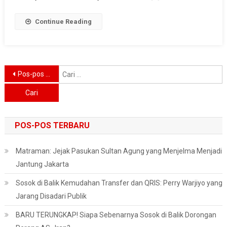
Continue Reading
Navigasi
C
Pos-pos lama
u
pos
POS-POS TERBARU
Matraman: Jejak Pasukan Sultan Agung yang Menjelma Menjadi
Jantung Jakarta
Sosok di Balik Kemudahan Transfer dan QRIS: Perry Warjiyo yang
Jarang Disadari Publik
BARU TERUNGKAP! Siapa Sebenarnya Sosok di Balik Dorongan