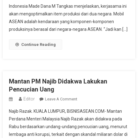
Mobil
Indonesia Made Dana M Tangkas menjelaskan, kerjasama ini
ASEAN
akan mengoptimalkan item produksi dari dua negara. Mobil
ASEAN adalah kendaraan yang komponen-komponen
produksinya berasal dari negara-negara ASEAN. “Jadi kan […]
Continue Reading
Mantan PM Najib Didakwa Lakukan
Pencucian Uang
Editor
On
Leave A Comment
Mantan
Najib Razak. KUALA LUMPUR, BISNISASEAN.COM- Mantan
PM
Perdana Menteri Malaysia Najib Razak akan didakwa pada
Najib
Rabu berdasarkan undang-undang pencucian uang, menurut
Didakwa
lembaga anti korupsi, terkait dengan skandal miliaran dolar di
Lakukan