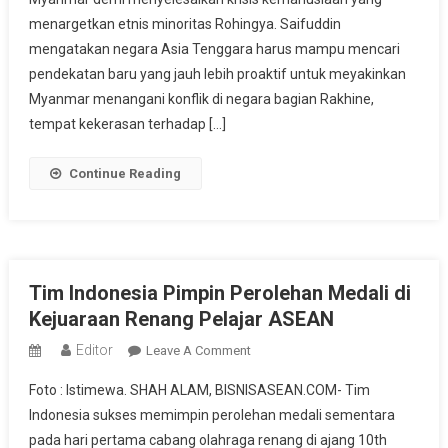
Dialog
menargetkan etnis minoritas Rohingya. Saifuddin
Selesaikan
mengatakan negara Asia Tenggara harus mampu mencari
Masalah
pendekatan baru yang jauh lebih proaktif untuk meyakinkan
Rohingya
Myanmar menangani konflik di negara bagian Rakhine,
tempat kekerasan terhadap […]
Continue Reading
Tim Indonesia Pimpin Perolehan Medali di
Kejuaraan Renang Pelajar ASEAN
Editor
On
Leave A Comment
Tim
Foto : Istimewa. SHAH ALAM, BISNISASEAN.COM- Tim
Indonesia
Indonesia sukses memimpin perolehan medali sementara
Pimpin
pada hari pertama cabang olahraga renang di ajang 10th
Perolehan