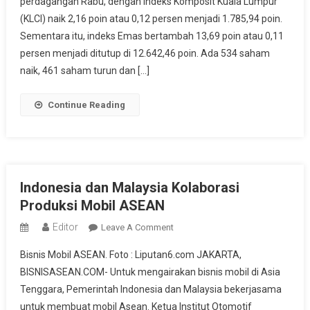
perdagangan Rabu, dengan Indeks Komposit Kuala Lumpur
Ditutup
(KLCI) naik 2,16 poin atau 0,12 persen menjadi 1.785,94 poin.
Lebih
Tinggi
Sementara itu, indeks Emas bertambah 13,69 poin atau 0,11
Pada
persen menjadi ditutup di 12.642,46 poin. Ada 534 saham
Perdagangan
naik, 461 saham turun dan […]
Rabu
Continue Reading
Indonesia dan Malaysia Kolaborasi
Produksi Mobil ASEAN
Editor
On
Leave A Comment
Indonesia
Bisnis Mobil ASEAN. Foto : Liputan6.com JAKARTA,
Dan
BISNISASEAN.COM- Untuk mengairakan bisnis mobil di Asia
Malaysia
Tenggara, Pemerintah Indonesia dan Malaysia bekerjasama
Kolaborasi
untuk membuat mobil Asean. Ketua Institut Otomotif
Produksi