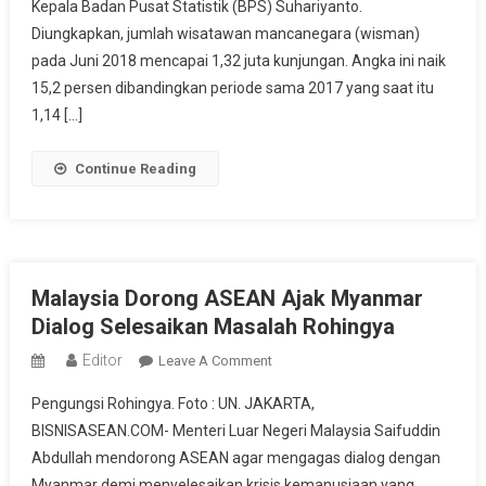
Terbanyak
Kepala Badan Pusat Statistik (BPS) Suhariyanto.
Ke
Diungkapkan, jumlah wisatawan mancanegara (wisman)
Indonesia
pada Juni 2018 mencapai 1,32 juta kunjungan. Angka ini naik
15,2 persen dibandingkan periode sama 2017 yang saat itu
1,14 […]
Continue Reading
Malaysia Dorong ASEAN Ajak Myanmar
Dialog Selesaikan Masalah Rohingya
Editor
On
Leave A Comment
Malaysia
Pengungsi Rohingya. Foto : UN. JAKARTA,
Dorong
BISNISASEAN.COM- Menteri Luar Negeri Malaysia Saifuddin
ASEAN
Abdullah mendorong ASEAN agar mengagas dialog dengan
Ajak
Myanmar demi menyelesaikan krisis kemanusiaan yang
Myanmar