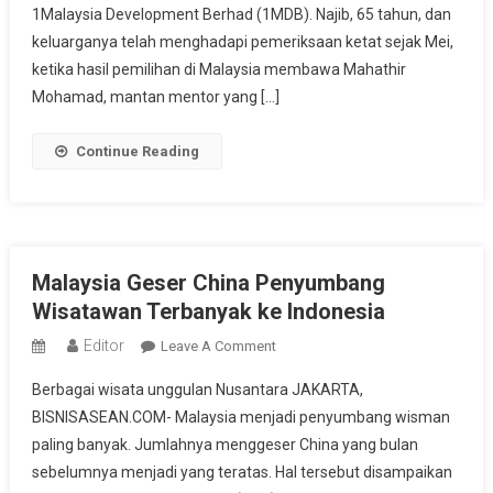
Pencucian
1Malaysia Development Berhad (1MDB). Najib, 65 tahun, dan
Uang
keluarganya telah menghadapi pemeriksaan ketat sejak Mei,
ketika hasil pemilihan di Malaysia membawa Mahathir
Mohamad, mantan mentor yang […]
Continue Reading
Malaysia Geser China Penyumbang
Wisatawan Terbanyak ke Indonesia
Editor
On
Leave A Comment
Malaysia
Berbagai wisata unggulan Nusantara JAKARTA,
Geser
BISNISASEAN.COM- Malaysia menjadi penyumbang wisman
China
paling banyak. Jumlahnya menggeser China yang bulan
Penyumbang
sebelumnya menjadi yang teratas. Hal tersebut disampaikan
Wisatawan