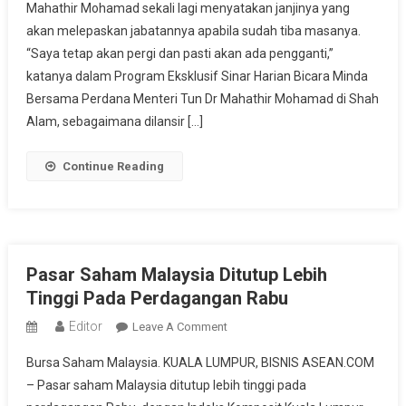
Mahathir Mohamad sekali lagi menyatakan janjinya yang
Akan
akan melepaskan jabatannya apabila sudah tiba masanya.
Lepaskan
Jabatanya
“Saya tetap akan pergi dan pasti akan ada pengganti,”
katanya dalam Program Eksklusif Sinar Harian Bicara Minda
Bersama Perdana Menteri Tun Dr Mahathir Mohamad di Shah
Alam, sebagaimana dilansir […]
Continue Reading
Pasar Saham Malaysia Ditutup Lebih
Tinggi Pada Perdagangan Rabu
Editor
On
Leave A Comment
Pasar
Bursa Saham Malaysia. KUALA LUMPUR, BISNIS ASEAN.COM
Saham
– Pasar saham Malaysia ditutup lebih tinggi pada
Malaysia