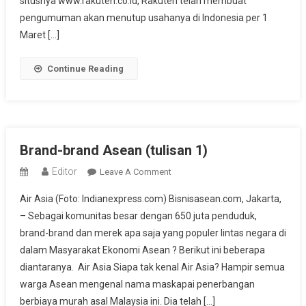
situsnya www.rakuten.co.id, Rakuten telah membuat
pengumuman akan menutup usahanya di Indonesia per 1
Maret […]
Continue Reading
Brand-brand Asean (tulisan 1)
Editor
On
Leave A Comment
Brand-
Air Asia (Foto: Indianexpress.com) Bisnisasean.com, Jakarta,
Brand
– Sebagai komunitas besar dengan 650 juta penduduk,
Asean
brand-brand dan merek apa saja yang populer lintas negara di
(tulisan
dalam Masyarakat Ekonomi Asean ? Berikut ini beberapa
1)
diantaranya. Air Asia Siapa tak kenal Air Asia? Hampir semua
warga Asean mengenal nama maskapai penerbangan
berbiaya murah asal Malaysia ini. Dia telah […]