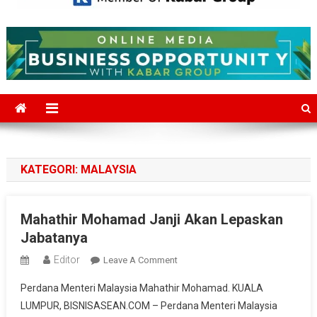
Mediajakarta.com
Situs Berita Jakarta Terkini
KATEGORI:
MALAYSIA
Mahathir Mohamad Janji Akan Lepaskan
Jabatanya
Editor
On
Leave A Comment
Mahathir
Perdana Menteri Malaysia Mahathir Mohamad. KUALA
Mohamad
LUMPUR, BISNISASEAN.COM – Perdana Menteri Malaysia
Janji