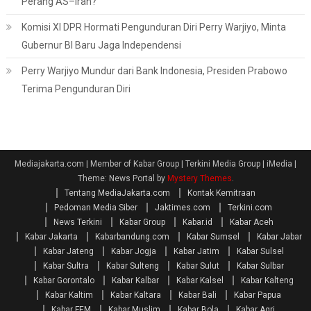
Perang AS–Iran?
Komisi XI DPR Hormati Pengunduran Diri Perry Warjiyo, Minta
Gubernur BI Baru Jaga Independensi
Perry Warjiyo Mundur dari Bank Indonesia, Presiden Prabowo
Terima Pengunduran Diri
Mediajakarta.com | Member of Kabar Group | Terkini Media Group | iMedia
|
Theme: News Portal by
Mystery Themes
.
Tentang MediaJakarta.com
Kontak Kemitraan
Pedoman Media Siber
Jaktimes.com
Terkini.com
News Terkini
Kabar Group
Kabar.id
Kabar Aceh
Kabar Jakarta
Kabarbandung.com
Kabar Sumsel
Kabar Jabar
Kabar Jateng
Kabar Jogja
Kabar Jatim
Kabar Sulsel
Kabar Sultra
Kabar Sulteng
Kabar Sulut
Kabar Sulbar
Kabar Gorontalo
Kabar Kalbar
Kabar Kalsel
Kabar Kalteng
Kabar Kaltim
Kabar Kaltara
Kabar Bali
Kabar Papua
Kabar FEM
Kabar Muslim
Kabar Bola
Kabar Agri