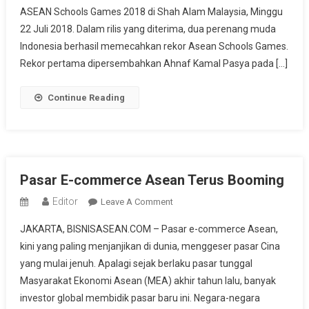
ASEAN Schools Games 2018 di Shah Alam Malaysia, Minggu
Medali
Di
22 Juli 2018. Dalam rilis yang diterima, dua perenang muda
Kejuaraan
Indonesia berhasil memecahkan rekor Asean Schools Games.
Renang
Rekor pertama dipersembahkan Ahnaf Kamal Pasya pada […]
Pelajar
ASEAN
Continue Reading
Pasar E-commerce Asean Terus Booming
Editor
On
Leave A Comment
Pasar
JAKARTA, BISNISASEAN.COM – Pasar e-commerce Asean,
E-
kini yang paling menjanjikan di dunia, menggeser pasar Cina
Commerce
yang mulai jenuh. Apalagi sejak berlaku pasar tunggal
Asean
Masyarakat Ekonomi Asean (MEA) akhir tahun lalu, banyak
Terus
Booming
investor global membidik pasar baru ini. Negara-negara