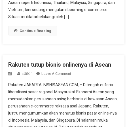
Asean seperti Indonesia, Thailand, Malaysia, Singapura, dan
Vietnam, kini sedang mengalami booming e-commerce.
Situasi ini dilatarbelakangi oleh […]
Continue Reading
Rakuten tutup bisnis onlinenya di Asean
Editor
On
Leave A Comment
Rakuten
Rakuten JAKARTA, BISNISASEAN.COM, – Ditengah euforia
Tutup
liberalisasi pasar regional Masyarakat Ekonomi Asean yang
Bisnis
memudahkan perusahaan asing berbisnis di kawasan Asean,
Onlinenya
perusahaan e-commerce raksasa asal Jepang, Rakuten,
Di
Asean
justru mengumumkan akan menutup bisnis pasar online-nya
di Indonesia, Malaysia, dan Singapura. Di halaman muka