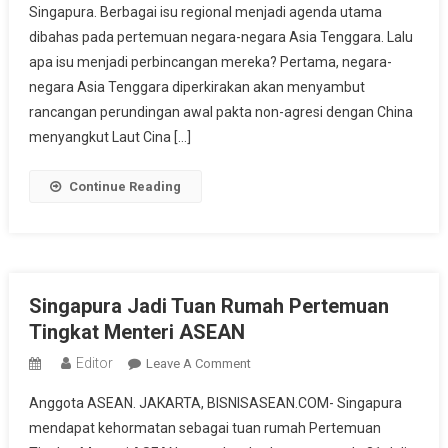
Singapura. Berbagai isu regional menjadi agenda utama
Di
Singapura,
dibahas pada pertemuan negara-negara Asia Tenggara. Lalu
Ini
apa isu menjadi perbincangan mereka? Pertama, negara-
Isu
negara Asia Tenggara diperkirakan akan menyambut
Jadi
rancangan perundingan awal pakta non-agresi dengan China
Sorotan
menyangkut Laut Cina […]
Mereka
Continue Reading
Singapura Jadi Tuan Rumah Pertemuan
Tingkat Menteri ASEAN
Editor
On
Leave A Comment
Singapura
Anggota ASEAN. JAKARTA, BISNISASEAN.COM- Singapura
Jadi
mendapat kehormatan sebagai tuan rumah Pertemuan
Tuan