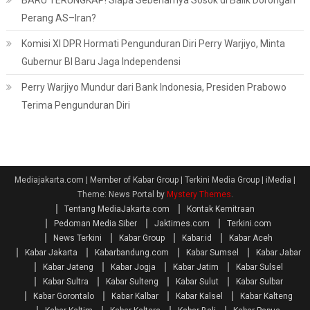
BARU TERUNGKAP! Siapa Sebenarnya Sosok di Balik Dorongan
Perang AS–Iran?
Komisi XI DPR Hormati Pengunduran Diri Perry Warjiyo, Minta
Gubernur BI Baru Jaga Independensi
Perry Warjiyo Mundur dari Bank Indonesia, Presiden Prabowo
Terima Pengunduran Diri
Mediajakarta.com | Member of Kabar Group | Terkini Media Group | iMedia
|
Theme: News Portal by
Mystery Themes
.
Tentang MediaJakarta.com
Kontak Kemitraan
Pedoman Media Siber
Jaktimes.com
Terkini.com
News Terkini
Kabar Group
Kabar.id
Kabar Aceh
Kabar Jakarta
Kabarbandung.com
Kabar Sumsel
Kabar Jabar
Kabar Jateng
Kabar Jogja
Kabar Jatim
Kabar Sulsel
Kabar Sultra
Kabar Sulteng
Kabar Sulut
Kabar Sulbar
Kabar Gorontalo
Kabar Kalbar
Kabar Kalsel
Kabar Kalteng