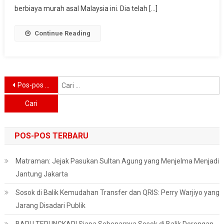
berbiaya murah asal Malaysia ini. Dia telah […]
Continue Reading
Navigasi
C
Pos-pos lama
u
pos
POS-POS TERBARU
Matraman: Jejak Pasukan Sultan Agung yang Menjelma Menjadi
Jantung Jakarta
Sosok di Balik Kemudahan Transfer dan QRIS: Perry Warjiyo yang
Jarang Disadari Publik