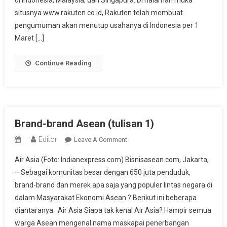
di Indonesia, Malaysia, dan Singapura. Di halaman muka
situsnya www.rakuten.co.id, Rakuten telah membuat
pengumuman akan menutup usahanya di Indonesia per 1
Maret […]
Continue Reading
Brand-brand Asean (tulisan 1)
Editor
On
Leave A Comment
Brand-
Air Asia (Foto: Indianexpress.com) Bisnisasean.com, Jakarta,
Brand
– Sebagai komunitas besar dengan 650 juta penduduk,
Asean
brand-brand dan merek apa saja yang populer lintas negara di
(tulisan
dalam Masyarakat Ekonomi Asean ? Berikut ini beberapa
1)
diantaranya. Air Asia Siapa tak kenal Air Asia? Hampir semua
warga Asean mengenal nama maskapai penerbangan