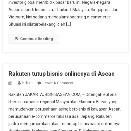
Booming
investor global membidik pasar baru ini. Negara-negara
Asean seperti Indonesia, Thailand, Malaysia, Singapura, dan
Vietnam, kini sedang mengalami booming e-commerce.
Situasi ini dilatarbelakangi oleh […]
Continue Reading
Rakuten tutup bisnis onlinenya di Asean
Editor
On
Leave A Comment
Rakuten
Rakuten JAKARTA, BISNISASEAN.COM, – Ditengah euforia
Tutup
liberalisasi pasar regional Masyarakat Ekonomi Asean yang
Bisnis
memudahkan perusahaan asing berbisnis di kawasan Asean,
Onlinenya
perusahaan e-commerce raksasa asal Jepang, Rakuten,
Di
Asean
justru mengumumkan akan menutup bisnis pasar online-nya