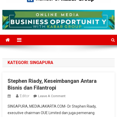
Mediajakarta.com
Situs Berita Jakarta Terkini
KATEGORI:
SINGAPURA
Stephen Riady, Keseimbangan Antara
Bisnis dan Filantropi
Editor
On
Leave A Comment
Stephen
SINGAPURA, MEDIAJAKARTA.COM- Dr Stephen Riady,
Riady,
executive chairman OUE Limited dan juga pemenang
Keseimbangan