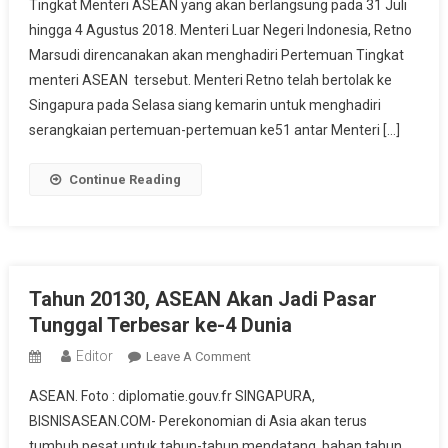
Tingkat Menteri ASEAN yang akan berlangsung pada 31 Juli
Rumah
hingga 4 Agustus 2018. Menteri Luar Negeri Indonesia, Retno
Pertemuan
Tingkat
Marsudi direncanakan akan menghadiri Pertemuan Tingkat
Menteri
menteri ASEAN tersebut. Menteri Retno telah bertolak ke
ASEAN
Singapura pada Selasa siang kemarin untuk menghadiri
serangkaian pertemuan-pertemuan ke51 antar Menteri […]
Continue Reading
Tahun 20130, ASEAN Akan Jadi Pasar
Tunggal Terbesar ke-4 Dunia
Editor
On
Leave A Comment
Tahun
ASEAN. Foto : diplomatie.gouv.fr SINGAPURA,
20130,
BISNISASEAN.COM- Perekonomian di Asia akan terus
ASEAN
tumbuh pesat untuk tahun-tahun mendatang, bahan tahun
Akan