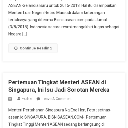
ASEAN
ASEAN-Selandia Baru untuk 2015-2018. Hal itu disampaikan
Puji
Menteri Luar Negeri Retno Marsudi dalam keterangan
Kepimpinan
tertulisnya yang diterima Bisnisasean.com pada Jumat
Indonesia
(3/8/2018). Indonesia secara resmi mengakhiri tugas sebagai
Negara […]
Continue Reading
Pertemuan Tingkat Menteri ASEAN di
Singapura, Ini Isu Jadi Sorotan Mereka
Editor
On
Leave A Comment
Pertemuan
Menteri Pertahanan Singapura Ng Eng Hen, Foto : setnas-
Tingkat
asean.id SINGAPURA, BISNISASEAN.COM- Pertemuan
Menteri
Tingkat Tinggi Menteri ASEAN sedang berlangsung di
ASEAN