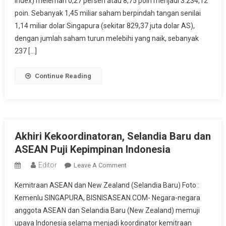
Index) melemah 0,27 persen atau 8,75 poin menjadi 3.234,12
poin. Sebanyak 1,45 miliar saham berpindah tangan senilai
1,14 miliar dolar Singapura (sekitar 829,37 juta dolar AS),
dengan jumlah saham turun melebihi yang naik, sebanyak
237 […]
Continue Reading
Akhiri Kekoordinatoran, Selandia Baru dan
ASEAN Puji Kepimpinan Indonesia
Editor
On
Leave A Comment
Akhiri
Kemitraan ASEAN dan New Zealand (Selandia Baru) Foto :
Kekoordinatoran,
Kemenlu SINGAPURA, BISNISASEAN.COM- Negara-negara
Selandia
anggota ASEAN dan Selandia Baru (New Zealand) memuji
Baru
upaya Indonesia selama menjadi koordinator kemitraan
Dan