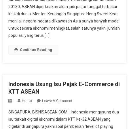
20130, ASEAN diperkirakan akan jadi pasar tunggal terbesar
Jadi
Pasar
ke 4 di dunia. Menteri Keuangan Singapura Heng Sweet Keat
Tunggal
menilai, negara-negara di kawasan Asia punya banyak modal
Terbesar
untuk secara ekonomi meningkat, salah satunya yakni jumlah
Ke-
populasi yang terus […]
4
Dunia
Continue Reading
Indonesia Usung Isu Pajak E-Commerce di
KTT ASEAN
Editor
On
Leave A Comment
Indonesia
SINGAPURA, BISNISASEAN.COM– Indonesia mengusung dua
Usung
isu terkait digital ekonomi dalam KTT ke-32 ASEAN yang
Isu
digelar di Singapura yakni soal pemberian “level of playing
Pajak