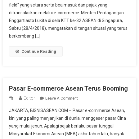
field” yang setara serta bea masuk dan pajak yang
E-
Commerce
ditransaksikan melalui e-commerce. Menteri Perdagangan
Di
Enggartiasto Lukita di sela KTT ke-32 ASEAN di Singapura,
KTT
Sabtu (28/4/2018), mengatakan di tengah situasi yang terus
ASEAN
berkembang […]
Continue Reading
Pasar E-commerce Asean Terus Booming
Editor
On
Leave A Comment
Pasar
JAKARTA, BISNISASEAN.COM – Pasar e-commerce Asean,
E-
kini yang paling menjanjikan di dunia, menggeser pasar Cina
Commerce
yang mulai jenuh. Apalagi sejak berlaku pasar tunggal
Asean
Masyarakat Ekonomi Asean (MEA) akhir tahun lalu, banyak
Terus