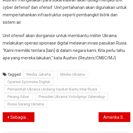
Aushev mengatakan para sukarelawan akan dibagi menjadi unit
cyber defensif dan ofensif. Unit pertahanan akan digunakan untuk
mempertahankan infrastruktur seperti pembangkit listrik dan
sistem air.
Unit ofensif akan diorganisir untuk membantu militer Ukraina
melakukan operasi spionase digital melawan invasi pasukan Rusia.
“Kami memiliki tentara [lain] di dalam negara kami. Kita perlu tahu
apa yang mereka lakukan,” kata Aushev (Reuters/CNBC/MJ)
Tagged
Media Jakarta
Media Ukraina
Operasi Spionase Digital
Pemerintah Ukraina Undang Hacker Bantu Intai Rusia
Perang Siber
Presiden Ukraina Volodymyr Zelenskyy
Rusia Serang Ukraina
Navigasi
Sebagian Wilayah Jakarta Diprakirakan Bakal Diguyur Hujan Disertai Petir
Amerika Serikat Berlakukan Sanksi Terhadap Pemimpin Rusia Pasca Serang Ukraina
pos