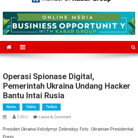
Mediajakarta.com
Situs Berita Jakarta Terkini
Operasi Spionase Digital,
Pemerintah Ukraina Undang Hacker
Bantu Intai Rusia
News
Tekno
Terkini
Editor
On
Leave A Comment
Operasi
Presiden Ukraina Volodymyr Zelenskyy. Foto : Ukrainian Presidential
Spionase
Press
Digital,