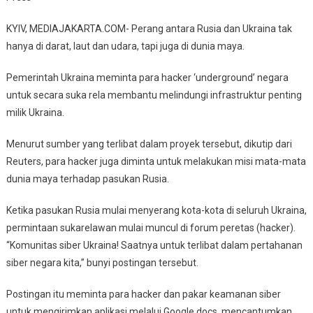
Pemerintah
KYIV, MEDIAJAKARTA.COM- Perang antara Rusia dan Ukraina tak
Ukraina
hanya di darat, laut dan udara, tapi juga di dunia maya.
Undang
Hacker
Pemerintah Ukraina meminta para hacker ‘underground’ negara
Bantu
untuk secara suka rela membantu melindungi infrastruktur penting
Intai
milik Ukraina.
Rusia
Menurut sumber yang terlibat dalam proyek tersebut, dikutip dari
Reuters, para hacker juga diminta untuk melakukan misi mata-mata
dunia maya terhadap pasukan Rusia.
Ketika pasukan Rusia mulai menyerang kota-kota di seluruh Ukraina,
permintaan sukarelawan mulai muncul di forum peretas (hacker).
“Komunitas siber Ukraina! Saatnya untuk terlibat dalam pertahanan
siber negara kita,” bunyi postingan tersebut.
Postingan itu meminta para hacker dan pakar keamanan siber
untuk mengirimkan aplikasi melalui Google docs, mencantumkan