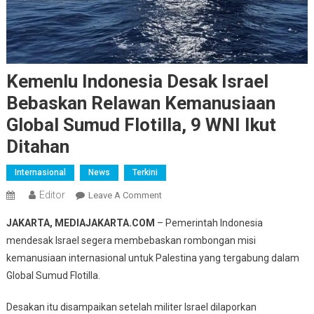
Kemenlu Indonesia Desak Israel
Bebaskan Relawan Kemanusiaan
Global Sumud Flotilla, 9 WNI Ikut
Ditahan
Internasional
News
Terkini
Editor
On
Leave A Comment
Kemenlu
JAKARTA, MEDIAJAKARTA.COM
– Pemerintah Indonesia
Indonesia
mendesak Israel segera membebaskan rombongan misi
Desak
kemanusiaan internasional untuk Palestina yang tergabung dalam
Israel
Global Sumud Flotilla.
Bebaskan
Relawan
Desakan itu disampaikan setelah militer Israel dilaporkan
Kemanusiaan