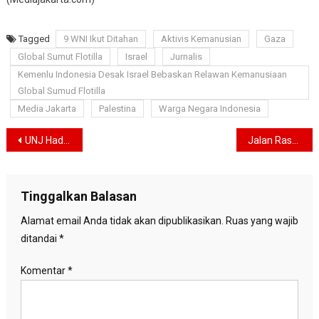
Tagged
9 WNI Ikut Ditahan
Aktivis Kemanusian
Gaza
Global Sumut Flotilla
Israel
Jurnalis
Kemenlu Indonesia Desak Israel Bebaskan Relawan Kemanusiaan
Global Sumud Flotilla
Media Jakarta
Palestina
Warga Negara Indonesia
Navigasi
UNJ Hadir dari Pulau Pari, Dr. Sari Narulita Perkuat Pendidikan Inklusif untuk Dukung SDGs
Jalan Rasuna Said Dipastikan Siap untuk CFD 1 Juni, Pemprov Benahi Aspal dan Genangan
pos
Tinggalkan Balasan
Alamat email Anda tidak akan dipublikasikan.
Ruas yang wajib
ditandai
*
Komentar
*