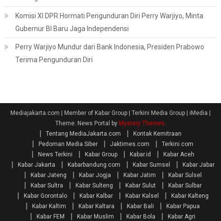
Komisi XI DPR Hormati Pengunduran Diri Perry Warjiyo, Minta
Gubernur BI Baru Jaga Independensi
Perry Warjiyo Mundur dari Bank Indonesia, Presiden Prabowo
Terima Pengunduran Diri
Mediajakarta.com | Member of Kabar Group | Terkini Media Group | iMedia
|
Theme: News Portal by
Mystery Themes
.
Tentang MediaJakarta.com
Kontak Kemitraan
Pedoman Media Siber
Jaktimes.com
Terkini.com
News Terkini
Kabar Group
Kabar.id
Kabar Aceh
Kabar Jakarta
Kabarbandung.com
Kabar Sumsel
Kabar Jabar
Kabar Jateng
Kabar Jogja
Kabar Jatim
Kabar Sulsel
Kabar Sultra
Kabar Sulteng
Kabar Sulut
Kabar Sulbar
Kabar Gorontalo
Kabar Kalbar
Kabar Kalsel
Kabar Kalteng
Kabar Kaltim
Kabar Kaltara
Kabar Bali
Kabar Papua
Kabar FEM
Kabar Muslim
Kabar Bola
Kabar Agri