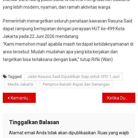
yang lebih modern, nyaman, dan ramah aktivitas warga.
Pemerintah menargetkan seluruh penataan kawasan Rasuna Said
dapat rampung bertepatan dengan perayaan HUT ke-499 Kota
Jakarta pada 22 Juni 2026 mendatang.
“Kami memohon maaf apabila masih terdapat ketidaknyamanan di
area tersebut. Mudah-mudahan apa yang kita kerjakan dan
targetkan bisa terlaksana dengan baik,” tutup Rifki (Wan)
Tagged
Jalan Rasuna Said Dipastikan Siap untuk CFD 1 Juni
Media Jakarta
Pemprov Benahi Aspal dan Genangan
Navigasi
Kemenlu Indonesia Desak Israel Bebaskan Relawan Kemanusiaan Global Sumud Flotilla, 9 WNI Ikut Ditahan
Ketika Dua Pizza Mengubah Sejarah: Jejak 10.000 Bitcoin yang Kini Bernilai Rp12,5 Triliun
pos
Tinggalkan Balasan
Alamat email Anda tidak akan dipublikasikan.
Ruas yang wajib