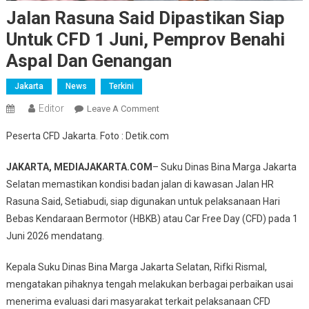
Jalan Rasuna Said Dipastikan Siap
Untuk CFD 1 Juni, Pemprov Benahi
Aspal Dan Genangan
Jakarta
News
Terkini
Editor
On
Leave A Comment
Jalan
Peserta CFD Jakarta. Foto : Detik.com
Rasuna
Said
J
AKARTA, MEDIAJAKARTA.COM
– Suku Dinas Bina Marga Jakarta
Dipastikan
Selatan memastikan kondisi badan jalan di kawasan Jalan HR
Siap
Rasuna Said, Setiabudi, siap digunakan untuk pelaksanaan Hari
Untuk
Bebas Kendaraan Bermotor (HBKB) atau Car Free Day (CFD) pada 1
CFD
1
Juni 2026 mendatang.
Juni,
Kepala Suku Dinas Bina Marga Jakarta Selatan, Rifki Rismal,
Pemprov
Benahi
mengatakan pihaknya tengah melakukan berbagai perbaikan usai
Aspal
menerima evaluasi dari masyarakat terkait pelaksanaan CFD