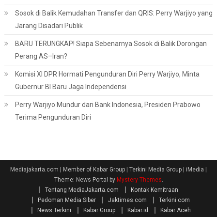
Sosok di Balik Kemudahan Transfer dan QRIS: Perry Warjiyo yang
Jarang Disadari Publik
BARU TERUNGKAP! Siapa Sebenarnya Sosok di Balik Dorongan
Perang AS–Iran?
Komisi XI DPR Hormati Pengunduran Diri Perry Warjiyo, Minta
Gubernur BI Baru Jaga Independensi
Perry Warjiyo Mundur dari Bank Indonesia, Presiden Prabowo
Terima Pengunduran Diri
Mediajakarta.com | Member of Kabar Group | Terkini Media Group | iMedia
|
Theme: News Portal by
Mystery Themes
.
Tentang MediaJakarta.com
Kontak Kemitraan
Pedoman Media Siber
Jaktimes.com
Terkini.com
News Terkini
Kabar Group
Kabar.id
Kabar Aceh