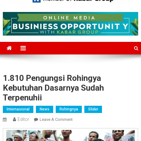
Mediajakarta.com
Situs Berita Jakarta Terkini
1.810 Pengungsi Rohingya
Kebutuhan Dasarnya Sudah
Terpenuhii
Internasional
News
Rohingnya
Slider
Editor
On
Leave A Comment
1.810
Pengungsi
Rohingya