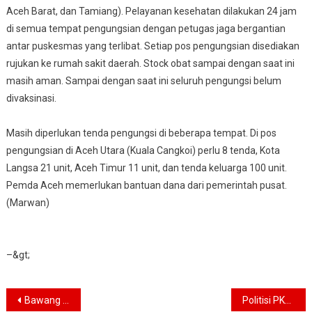
Aceh Barat, dan Tamiang). Pelayanan kesehatan dilakukan 24 jam
di semua tempat pengungsian dengan petugas jaga bergantian
antar puskesmas yang terlibat. Setiap pos pengungsian disediakan
rujukan ke rumah sakit daerah. Stock obat sampai dengan saat ini
masih aman. Sampai dengan saat ini seluruh pengungsi belum
divaksinasi.
Masih diperlukan tenda pengungsi di beberapa tempat. Di pos
pengungsian di Aceh Utara (Kuala Cangkoi) perlu 8 tenda, Kota
Langsa 21 unit, Aceh Timur 11 unit, dan tenda keluarga 100 unit.
Pemda Aceh memerlukan bantuan dana dari pemerintah pusat.
(Marwan)
–&gt;
Navigasi
Bawang Merah Ilegal Masuk Pasar, DPR Desak Pemerintah Awasi
Politisi PKS : Terorisme Tidak Punya Ideologi, Kecuali Membuat Kekacauan