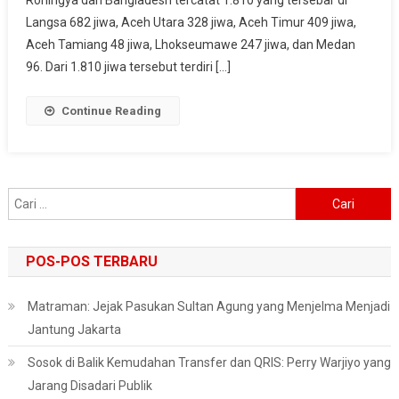
Rohingya dan Bangladesh tercatat 1.810 yang tersebar di
Sudah
Langsa 682 jiwa, Aceh Utara 328 jiwa, Aceh Timur 409 jiwa,
Terpenuhii
Aceh Tamiang 48 jiwa, Lhokseumawe 247 jiwa, dan Medan
96. Dari 1.810 jiwa tersebut terdiri […]
Continue Reading
Cari
untuk:
POS-POS TERBARU
Matraman: Jejak Pasukan Sultan Agung yang Menjelma Menjadi
Jantung Jakarta
Sosok di Balik Kemudahan Transfer dan QRIS: Perry Warjiyo yang
Jarang Disadari Publik