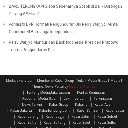
BARU TERUNGKAP! Siapa Sebenarnya Sosok di Balik Dorongan
Perang AS–Iran?
Komisi XI DPR Hormati Pengunduran Diri Perry Warjiyo, Minta
Gubernur BI Baru Jaga Independensi
Perry Warjiyo Mundur dari Bank Indonesia, Presiden Prabowo
Terima Pengunduran Diri
Mediajakarta.com | Member of Kabar Group | Terkini Media Group | iMedia
|
Theme: News Portal by
Mystery Themes
.
Tentang MediaJakarta.com
Kontak Kemitraan
Pedoman Media Siber
Jaktimes.com
Terkini.com
News Terkini
Kabar Group
Kabar.id
Kabar Aceh
Kabar Jakarta
Kabarbandung.com
Kabar Sumsel
Kabar Jabar
Kabar Jateng
Kabar Jogja
Kabar Jatim
Kabar Sulsel
Kabar Sultra
Kabar Sulteng
Kabar Sulut
Kabar Sulbar