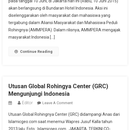
pada tanggal 10 Juni, di Jakarta hari ini (Rabu, 10 Juni 2015)
Aksi
akan berlangsung di Bundaran Hotel Indonesia. Aksi ini
Solidaritas
Muslim
diselenggarakan oleh masyarakat dan mahasiswa yang
Rohingnya
tergabung dalam Aliansi Masyarakat dan Mahasiswa Peduli
Di
Rohingnya (AMMPERA). Dalam rilisnya, AMMPERA mengajak
Bundaran
masyarakat Indonesia […]
HI
Continue Reading
Utusan Global Rohingya Center (GRC)
Mengunjungi Indonesia
Editor
On
Leave A Comment
Utusan
Utusan Global Rohingnya Center (GRC) didampangi Anas dari
Global
Islamicgeo.com saat menemui Wapres Jusuf Kalla tahun
Rohingya
2013 lalu. Foto : Islamicgeo.com. JAKARTA, TERKINI.CO-
Center