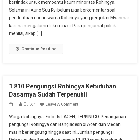
bertindak untuk membantu kaum minoritas Rohingya.
San
Suu
Selama ini Aung Suu Kyi belum juga berkomentar soal
Kyi
penderitaan ribuan warga Rohingya yang pergi dari Myanmar
Bantu
karena mengalami diskriminasi. Para pengamat politik
Etnis
menilai, sikap […]
Rohingya
Continue Reading
1.810 Pengungsi Rohingya Kebutuhan
Dasarnya Sudah Terpenuhii
Editor
On
Leave A Comment
1.810
Warga Rohingnya. Foto : Ist. ACEH, TERKINI.CO-Penanganan
Pengungsi
pengungsi Rohingya dan Bangladesh di Aceh dan Medan
Rohingya
masih berlangsung hingga saat ini.Jumlah pengungsi
Kebutuhan
Dasarnya