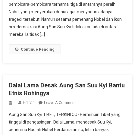
pembicara-pembicara ternama, tiga di antaranya peraih
Tak
Hadir
Nobel yang menyerukan dunia agar menyadari adanya
Dalam
tragedi tersebut. Namun sesama pemenang Nobel dan ikon
Pertemuan
pro-demokrasi Aung San Suu Kyi tidak akan ada di antara
Global
mereka. Ia tidak […]
Tentang
Rohingya
Continue Reading
Dalai Lama Desak Aung San Suu Kyi Bantu
Etnis Rohingya
Editor
On
Leave A Comment
Dalai
Aung San Suu Kyi TIBET, TERKINI.CO- Pemimpin Tibet yang
Lama
tinggal di pengasingan, Dalai Lama, mendesak Suu Kyi,
Desak
penerima Hadiah Nobel Perdamaian itu, lebih banyak
Aung