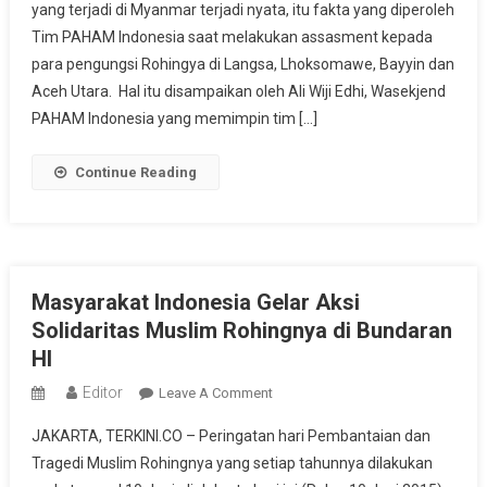
yang terjadi di Myanmar terjadi nyata, itu fakta yang diperoleh
Terhadap
Tim PAHAM Indonesia saat melakukan assasment kepada
Etnis
Rohingya
para pengungsi Rohingya di Langsa, Lhoksomawe, Bayyin dan
Itu
Aceh Utara. Hal itu disampaikan oleh Ali Wiji Edhi, Wasekjend
Nyata
PAHAM Indonesia yang memimpin tim […]
Continue Reading
Masyarakat Indonesia Gelar Aksi
Solidaritas Muslim Rohingnya di Bundaran
HI
Editor
On
Leave A Comment
Masyarakat
JAKARTA, TERKINI.CO – Peringatan hari Pembantaian dan
Indonesia
Tragedi Muslim Rohingnya yang setiap tahunnya dilakukan
Gelar