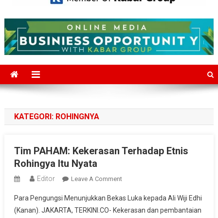
Mediajakarta.com
Situs Berita Jakarta Terkini
KATEGORI:
ROHINGNYA
Tim PAHAM: Kekerasan Terhadap Etnis
Rohingya Itu Nyata
Editor
On
Leave A Comment
Tim
Para Pengungsi Menunjukkan Bekas Luka kepada Ali Wiji Edhi
PAHAM:
(Kanan). JAKARTA, TERKINI.CO- Kekerasan dan pembantaian
Kekerasan