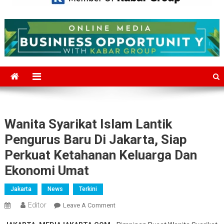
Mediajakarta.com
Situs Berita Jakarta Terkini
Wanita Syarikat Islam Lantik
Pengurus Baru Di Jakarta, Siap
Perkuat Ketahanan Keluarga Dan
Ekonomi Umat
Jakarta
News
Terkini
Editor
On
Leave A Comment
Wanita