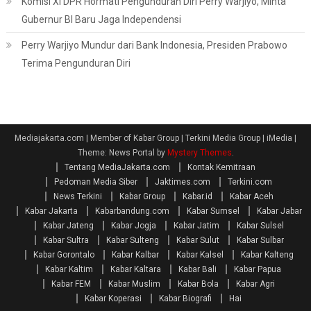
Komisi XI DPR Hormati Pengunduran Diri Perry Warjiyo, Minta
Gubernur BI Baru Jaga Independensi
Perry Warjiyo Mundur dari Bank Indonesia, Presiden Prabowo
Terima Pengunduran Diri
Mediajakarta.com | Member of Kabar Group | Terkini Media Group | iMedia
|
Theme: News Portal by
Mystery Themes
.
Tentang MediaJakarta.com
Kontak Kemitraan
Pedoman Media Siber
Jaktimes.com
Terkini.com
News Terkini
Kabar Group
Kabar.id
Kabar Aceh
Kabar Jakarta
Kabarbandung.com
Kabar Sumsel
Kabar Jabar
Kabar Jateng
Kabar Jogja
Kabar Jatim
Kabar Sulsel
Kabar Sultra
Kabar Sulteng
Kabar Sulut
Kabar Sulbar
Kabar Gorontalo
Kabar Kalbar
Kabar Kalsel
Kabar Kalteng
Kabar Kaltim
Kabar Kaltara
Kabar Bali
Kabar Papua
Kabar FEM
Kabar Muslim
Kabar Bola
Kabar Agri
Kabar Koperasi
Kabar Biografi
Hai