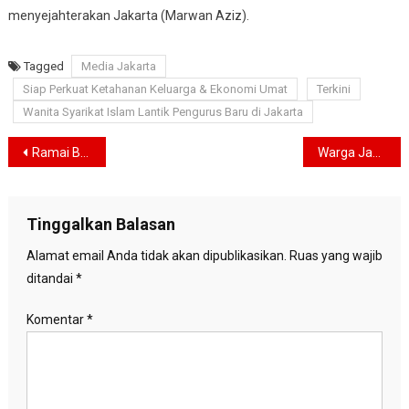
menyejahterakan Jakarta (Marwan Aziz).
Tagged
Media Jakarta
Siap Perkuat Ketahanan Keluarga & Ekonomi Umat
Terkini
Wanita Syarikat Islam Lantik Pengurus Baru di Jakarta
Navigasi
Ramai Bendera Bajak Laut One Piece Jelang 17 Agustus, Mensesneg: Jangan Ganggu Kesakralan HUT RI!
Warga Jakarta Waspada! Siang dan Sore Berpotensi Hujan Ringan
pos
Tinggalkan Balasan
Alamat email Anda tidak akan dipublikasikan.
Ruas yang wajib
ditandai
*
Komentar
*