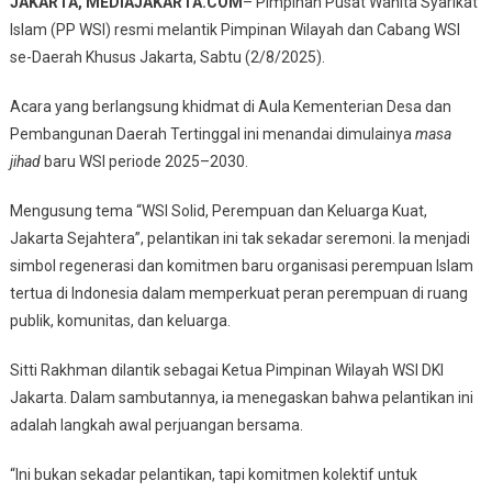
JAKARTA, MEDIAJAKARTA.COM
– Pimpinan Pusat Wanita Syarikat
Syarikat
Islam (PP WSI) resmi melantik Pimpinan Wilayah dan Cabang WSI
Islam
se-Daerah Khusus Jakarta, Sabtu (2/8/2025).
Lantik
Pengurus
Acara yang berlangsung khidmat di Aula Kementerian Desa dan
Baru
Pembangunan Daerah Tertinggal ini menandai dimulainya
masa
Di
Jakarta,
jihad
baru WSI periode 2025–2030.
Siap
Mengusung tema “WSI Solid, Perempuan dan Keluarga Kuat,
Perkuat
Ketahanan
Jakarta Sejahtera”, pelantikan ini tak sekadar seremoni. Ia menjadi
Keluarga
simbol regenerasi dan komitmen baru organisasi perempuan Islam
Dan
tertua di Indonesia dalam memperkuat peran perempuan di ruang
Ekonomi
publik, komunitas, dan keluarga.
Umat
Sitti Rakhman dilantik sebagai Ketua Pimpinan Wilayah WSI DKI
Jakarta. Dalam sambutannya, ia menegaskan bahwa pelantikan ini
adalah langkah awal perjuangan bersama.
“Ini bukan sekadar pelantikan, tapi komitmen kolektif untuk