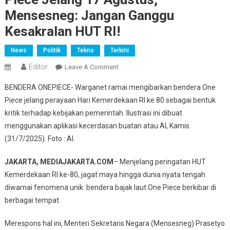
Mensesneg: Jangan Ganggu
Kesakralan HUT RI!
News
Politik
Tekno
Terkini
Editor
On
Leave A Comment
Ramai
BENDERA ONEPIECE- Warganet ramai mengibarkan bendera One
Bendera
Piece jelang perayaan Hari Kemerdekaan RI ke 80 sebagai bentuk
Bajak
kritik terhadap kebijakan pemerintah. Ilustrasi ini dibuat
Laut
menggunakan aplikasi kecerdasan buatan atau AI, Kamis
One
Piece
(31/7/2025). Foto : AI.
Jelang
17
JAKARTA, MEDIAJAKARTA.COM
– Menjelang peringatan HUT
Agustus,
Kemerdekaan RI ke-80, jagat maya hingga dunia nyata tengah
Mensesneg:
diwarnai fenomena unik: bendera bajak laut One Piece berkibar di
Jangan
berbagai tempat.
Ganggu
Kesakralan
Merespons hal ini, Menteri Sekretaris Negara (Mensesneg) Prasetyo