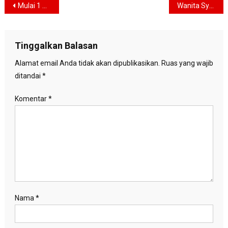
Navigasi
Mulai 1 Agustus, Pemerintah Berlakukan Aturan Baru Pajak Kripto: PPN Dihapus, PPh Naik
Wanita Syarikat Islam Lantik Pengurus Baru di Jakarta, Siap Perkuat Ketahanan Keluarga dan Ekonomi Umat
pos
Tinggalkan Balasan
Alamat email Anda tidak akan dipublikasikan.
Ruas yang wajib
ditandai
*
Komentar
*
Nama
*