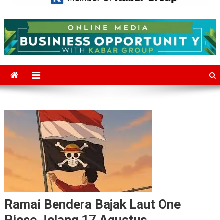
Mediajakarta.com
Situs Berita Jakarta Terkini
Ramai Bendera Bajak Laut One
Piece Jelang 17 Agustus,