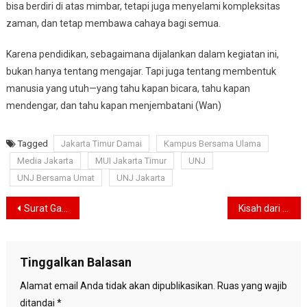
bisa berdiri di atas mimbar, tetapi juga menyelami kompleksitas
zaman, dan tetap membawa cahaya bagi semua.
Karena pendidikan, sebagaimana dijalankan dalam kegiatan ini,
bukan hanya tentang mengajar. Tapi juga tentang membentuk
manusia yang utuh—yang tahu kapan bicara, tahu kapan
mendengar, dan tahu kapan menjembatani (Wan)
Tagged
Jakarta Timur Damai
Kampus Bersama Ulama
Media Jakarta
MUI Jakarta Timur
UNJ
UNJ Bersama Umat
UNJ Jakarta
Navigasi
Surat Gallant kepada Pemimpin Tertinggi Iran: Pengakuan Kecemasan Strategis atau Proyeksi Kekuatan?
Kisah dari Timur Jakarta, Ketika Dakwah Menjadi Jembatan antara Tradisi dan Inovasi
pos
Tinggalkan Balasan
Alamat email Anda tidak akan dipublikasikan.
Ruas yang wajib
ditandai
*