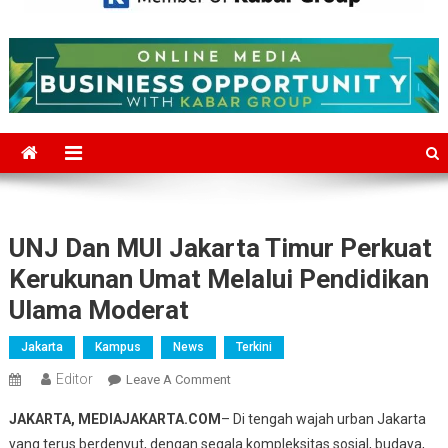
Mediajakarta.com
Situs Berita Jakarta Terkini
UNJ Dan MUI Jakarta Timur Perkuat
Kerukunan Umat Melalui Pendidikan
Ulama Moderat
Jakarta
Kampus
News
Terkini
Editor
On
Leave A Comment
UNJ
JAKARTA, MEDIAJAKARTA.COM
– Di tengah wajah urban Jakarta
Dan
yang terus berdenyut, dengan segala kompleksitas sosial, budaya,
MUI