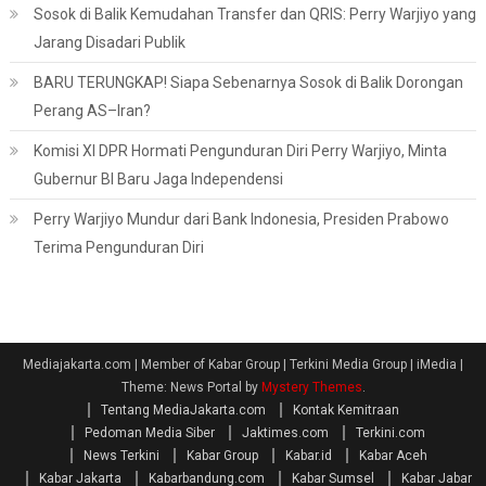
Sosok di Balik Kemudahan Transfer dan QRIS: Perry Warjiyo yang
Jarang Disadari Publik
BARU TERUNGKAP! Siapa Sebenarnya Sosok di Balik Dorongan
Perang AS–Iran?
Komisi XI DPR Hormati Pengunduran Diri Perry Warjiyo, Minta
Gubernur BI Baru Jaga Independensi
Perry Warjiyo Mundur dari Bank Indonesia, Presiden Prabowo
Terima Pengunduran Diri
Mediajakarta.com | Member of Kabar Group | Terkini Media Group | iMedia
|
Theme: News Portal by
Mystery Themes
.
Tentang MediaJakarta.com
Kontak Kemitraan
Pedoman Media Siber
Jaktimes.com
Terkini.com
News Terkini
Kabar Group
Kabar.id
Kabar Aceh
Kabar Jakarta
Kabarbandung.com
Kabar Sumsel
Kabar Jabar