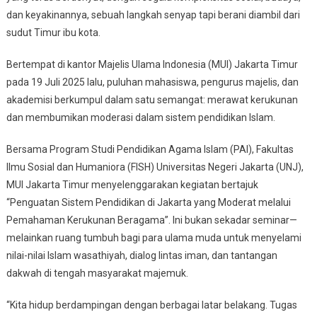
dan keyakinannya, sebuah langkah senyap tapi berani diambil dari
Jakarta
sudut Timur ibu kota.
Timur
Perkuat
Bertempat di kantor Majelis Ulama Indonesia (MUI) Jakarta Timur
Kerukunan
Umat
pada 19 Juli 2025 lalu, puluhan mahasiswa, pengurus majelis, dan
Melalui
akademisi berkumpul dalam satu semangat: merawat kerukunan
Pendidikan
dan membumikan moderasi dalam sistem pendidikan Islam.
Ulama
Moderat
Bersama Program Studi Pendidikan Agama Islam (PAI), Fakultas
Ilmu Sosial dan Humaniora (FISH) Universitas Negeri Jakarta (UNJ),
MUI Jakarta Timur menyelenggarakan kegiatan bertajuk
“Penguatan Sistem Pendidikan di Jakarta yang Moderat melalui
Pemahaman Kerukunan Beragama”. Ini bukan sekadar seminar—
melainkan ruang tumbuh bagi para ulama muda untuk menyelami
nilai-nilai Islam wasathiyah, dialog lintas iman, dan tantangan
dakwah di tengah masyarakat majemuk.
“Kita hidup berdampingan dengan berbagai latar belakang. Tugas