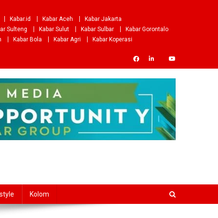
Kabar.id
Kabar Aceh
Kabar Jakarta
ar Sulteng
Kabar Sulut
Kabar Sulbar
Kabar Gorontalo
m
Kabar Bola
Kabar Agri
Kabar Koperasi
style
Kolom