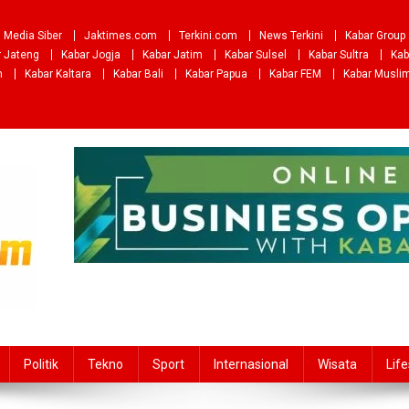
Media Siber
Jaktimes.com
Terkini.com
News Terkini
Kabar Group
r Jateng
Kabar Jogja
Kabar Jatim
Kabar Sulsel
Kabar Sultra
Kab
m
Kabar Kaltara
Kabar Bali
Kabar Papua
Kabar FEM
Kabar Musli
Politik
Tekno
Sport
Internasional
Wisata
Life