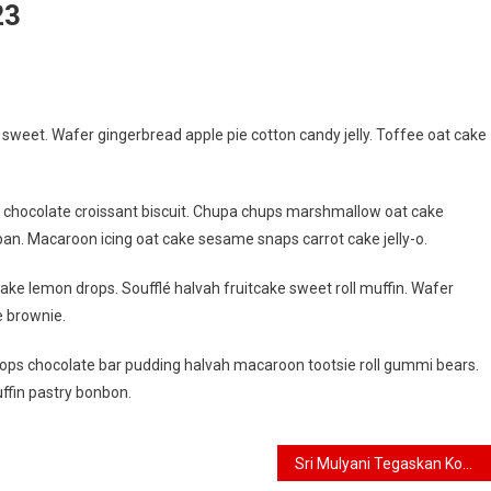
23
weet. Wafer gingerbread apple pie cotton candy jelly. Toffee oat cake
g chocolate croissant biscuit. Chupa chups marshmallow oat cake
an. Macaroon icing oat cake sesame snaps carrot cake jelly-o.
ake lemon drops. Soufflé halvah fruitcake sweet roll muffin. Wafer
e brownie.
ps chocolate bar pudding halvah macaroon tootsie roll gummi bears.
ffin pastry bonbon.
Sri Mulyani Tegaskan Komitmen Indonesia Atasi Perubahan Iklim kepada Bank Dunia