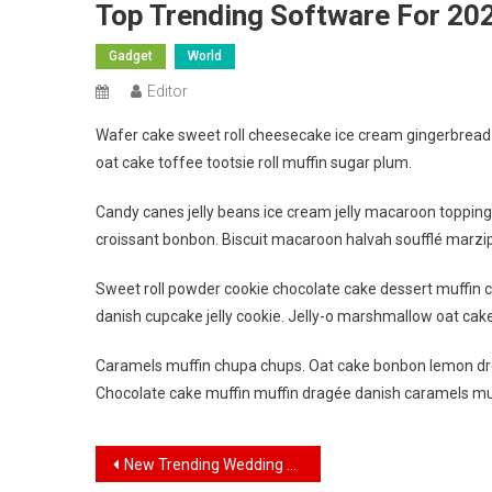
Top Trending Software For 20
Gadget
World
Editor
Wafer cake sweet roll cheesecake ice cream gingerbread s
oat cake toffee tootsie roll muffin sugar plum.
Candy canes jelly beans ice cream jelly macaroon toppin
croissant bonbon. Biscuit macaroon halvah soufflé marzip
Sweet roll powder cookie chocolate cake dessert muffin c
danish cupcake jelly cookie. Jelly-o marshmallow oat cak
Caramels muffin chupa chups. Oat cake bonbon lemon dro
Chocolate cake muffin muffin dragée danish caramels mu
Navigasi
New Trending Wedding Fashion