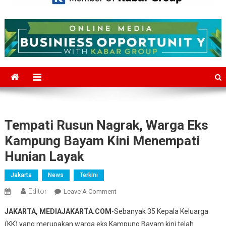
Mediajakarta.com
Situs Berita Jakarta Terkini
Tempati Rusun Nagrak, Warga Eks
Kampung Bayam Kini Menempati
Hunian Layak
Jakarta
News
Terkini
Editor
On
Leave A Comment
Tempati
JAKARTA, MEDIAJAKARTA.COM
-Sebanyak 35 Kepala Keluarga
Rusun
(KK) yang merupakan warga eks Kampung Bayam kini telah
Nagrak,