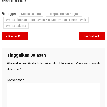
(Muthmainnah)
Tagged
Media Jakarta
Tempati Rusun Nagrak
Warga Eks Kampung Bayam Kini Menempati Hunian Layak
Warga Jakarta
Navigasi
Kasus Knalpot Brong, Gatot Nurmantyo: Proses Hukum Akan Menjawab Semuanya
Tak Sekedar Hadir di Forum-forum, Anies : Presiden Harus Menjadi Panglima Diplomasi
pos
Tinggalkan Balasan
Alamat email Anda tidak akan dipublikasikan.
Ruas yang wajib
ditandai
*
Komentar
*