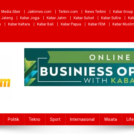
Media Siber
Jaktimes.com
Terkini.com
News Terkini
Kabar Group
r Jateng
Kabar Jogja
Kabar Jatim
Kabar Sulsel
Kabar Sultra
Kab
m
Kabar Kaltara
Kabar Bali
Kabar Papua
Kabar FEM
Kabar Musli
Politik
Tekno
Sport
Internasional
Wisata
Life