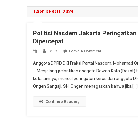
TAG:
DEKOT 2024
Politisi Nasdem Jakarta Peringatkan
Dipercepat
Editor
On
Leave A Comment
Politisi
Anggota DPRD DKI Fraksi Partai Nasdem, Mohamad O
Nasdem
– Menjelang pelantikan anggota Dewan Kota (Dekot) t
Jakarta
kota lainnya, muncul peringatan keras dari anggota 
Peringatkan
Ongen Sangaji, SH. Ongen menegaskan bahwa jika […]
Potensi
Gugatan
PTUN
Continue Reading
Jika
Pelantikan
Dekot
Dipercepat