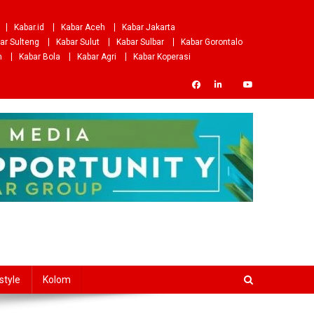
Kabar.id
Kabar Aceh
Kabar Jakarta
ar Sulteng
Kabar Sulut
Kabar Sulbar
Kabar Gorontalo
m
Kabar Bola
Kabar Agri
Kabar Koperasi
style
Kolom