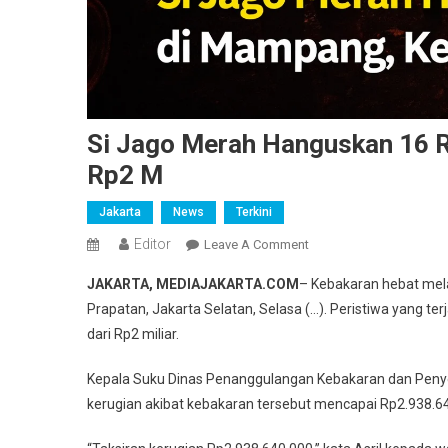
Si Jago Merah Hanguskan 16 
Rp2 M
Jakarta
News
Terkini
Editor
On
Leave A Comment
Si
JAKARTA, MEDIAJAKARTA.COM
– Kebakaran hebat mel
Jago
Prapatan, Jakarta Selatan, Selasa (…). Peristiwa yang ter
Merah
dari Rp2 miliar.
Hanguskan
16
Kepala Suku Dinas Penanggulangan Kebakaran dan Penyela
Rumah
kerugian akibat kebakaran tersebut mencapai Rp2.938.6
Di
Mampang,