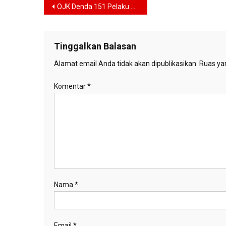
Navigasi
OJK Denda 151 Pelaku Manipulasi Saham Rp240,6 M, Modus ‘Goreng’ Saham Terbongkar
pos
Tinggalkan Balasan
Alamat email Anda tidak akan dipublikasikan.
Ruas yan
Komentar
*
Nama
*
Email
*