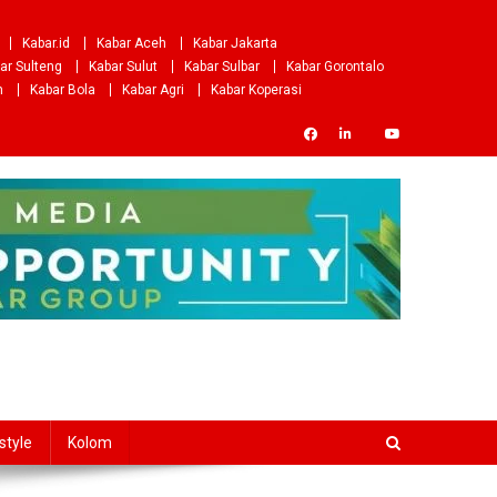
Kabar.id
Kabar Aceh
Kabar Jakarta
ar Sulteng
Kabar Sulut
Kabar Sulbar
Kabar Gorontalo
m
Kabar Bola
Kabar Agri
Kabar Koperasi
style
Kolom