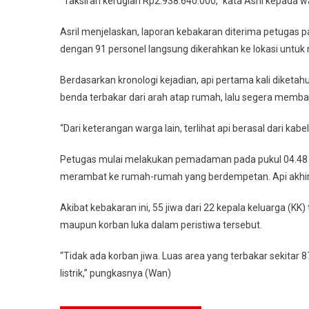
“Taksiran kerugian Rp2.938.640.000,” kata Asril kepada w
Kerugian
Capai
Asril menjelaskan, laporan kebakaran diterima petugas 
Rp2
dengan 91 personel langsung dikerahkan ke lokasi untuk 
M
Berdasarkan kronologi kejadian, api pertama kali diketahui
benda terbakar dari arah atap rumah, lalu segera memb
“Dari keterangan warga lain, terlihat api berasal dari kabel 
Petugas mulai melakukan pemadaman pada pukul 04.48 
merambat ke rumah-rumah yang berdempetan. Api akhirny
Akibat kebakaran ini, 55 jiwa dari 22 kepala keluarga (K
maupun korban luka dalam peristiwa tersebut.
“Tidak ada korban jiwa. Luas area yang terbakar sekit
listrik,” pungkasnya (Wan)