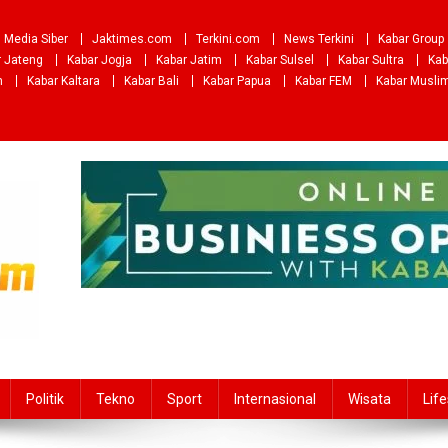
Media Siber
Jaktimes.com
Terkini.com
News Terkini
Kabar Group
r Jateng
Kabar Jogja
Kabar Jatim
Kabar Sulsel
Kabar Sultra
Kab
m
Kabar Kaltara
Kabar Bali
Kabar Papua
Kabar FEM
Kabar Musli
Politik
Tekno
Sport
Internasional
Wisata
Life