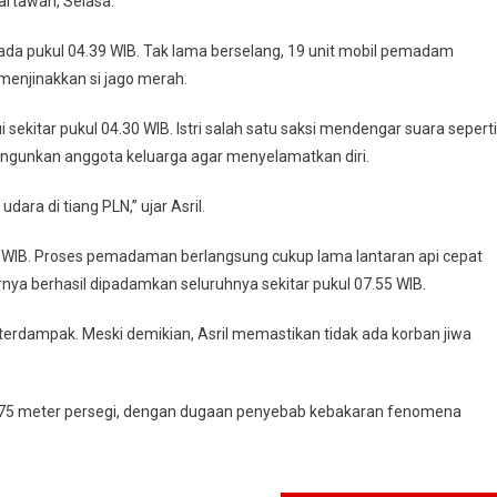
artawan, Selasa.
pada pukul 04.39 WIB. Tak lama berselang, 19 unit mobil pemadam
menjinakkan si jago merah.
 sekitar pukul 04.30 WIB. Istri salah satu saksi mendengar suara seperti
angunkan anggota keluarga agar menyelamatkan diri.
udara di tiang PLN,” ujar Asril.
WIB. Proses pemadaman berlangsung cukup lama lantaran api cepat
a berhasil dipadamkan seluruhnya sekitar pukul 07.55 WIB.
K) terdampak. Meski demikian, Asril memastikan tidak ada korban jiwa
ar 875 meter persegi, dengan dugaan penyebab kebakaran fenomena