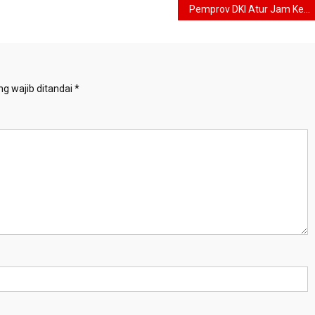
Pemprov DKI Atur Jam Kerja ASN Selama Ramadan 1447 H, Ini Skemanya
g wajib ditandai
*