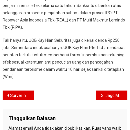
penjamin emisi efek selama satu tahun. Sanksi itu diberikan atas
pelanggaran prosedur penjatahan saham dalam proses IPO PT
Repower Asia Indonesia Tbk (REAL) dan PT Multi Makmur Lemindo
Tbk (PIPA).
Tak hanya itu, UOB Kay Hian Sekuritas juga dikenai denda Rp250
juta. Sementara induk usahanya, UOB Kay Hian Pte. Ltd., mendapat
perintah tertulis untuk memperbarui formulir pembukaan rekening
efek sesuai ketentuan anti pencucian uang dan pencegahan
pendanaan terorisme dalam waktu 10 hari sejak sanksi ditetapkan
(Wan)
Navigasi
Survei Indikator: Kepuasan ke Prabowo Tembus 79,9%, Kepercayaan Publik ke DPR Masih Terjun Bebas
Si Jago Merah Hanguskan 16 Rumah di Mampang, Kerugian Capai Rp2 M
pos
Tinggalkan Balasan
Alamat email Anda tidak akan dipublikasikan.
Ruas yang wajib