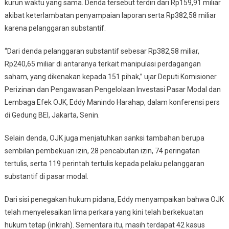
kurun waktu yang sama. Denda tersebut terdiri dari Rp159,91 miliar
Saham
akibat keterlambatan penyampaian laporan serta Rp382,58 miliar
Terbongkar
karena pelanggaran substantif.
“Dari denda pelanggaran substantif sebesar Rp382,58 miliar,
Rp240,65 miliar di antaranya terkait manipulasi perdagangan
saham, yang dikenakan kepada 151 pihak,” ujar Deputi Komisioner
Perizinan dan Pengawasan Pengelolaan Investasi Pasar Modal dan
Lembaga Efek OJK, Eddy Manindo Harahap, dalam konferensi pers
di Gedung BEI, Jakarta, Senin.
Selain denda, OJK juga menjatuhkan sanksi tambahan berupa
sembilan pembekuan izin, 28 pencabutan izin, 74 peringatan
tertulis, serta 119 perintah tertulis kepada pelaku pelanggaran
substantif di pasar modal.
Dari sisi penegakan hukum pidana, Eddy menyampaikan bahwa OJK
telah menyelesaikan lima perkara yang kini telah berkekuatan
hukum tetap (inkrah). Sementara itu, masih terdapat 42 kasus