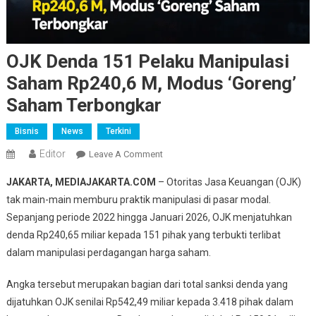
OJK Denda 151 Pelaku Manipulasi
Saham Rp240,6 M, Modus ‘Goreng’
Saham Terbongkar
Bisnis
News
Terkini
Editor
On
Leave A Comment
OJK
JAKARTA, MEDIAJAKARTA.COM
– Otoritas Jasa Keuangan (OJK)
Denda
tak main-main memburu praktik manipulasi di pasar modal.
151
Sepanjang periode 2022 hingga Januari 2026, OJK menjatuhkan
Pelaku
denda Rp240,65 miliar kepada 151 pihak yang terbukti terlibat
Manipulasi
Saham
dalam manipulasi perdagangan harga saham.
Rp240,6
M,
Angka tersebut merupakan bagian dari total sanksi denda yang
Modus
dijatuhkan OJK senilai Rp542,49 miliar kepada 3.418 pihak dalam
‘Goreng’