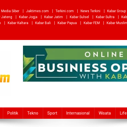
Media Siber
Jaktimes.com
Terkini.com
News Terkini
Kabar Group
r Jateng
Kabar Jogja
Kabar Jatim
Kabar Sulsel
Kabar Sultra
Kab
m
Kabar Kaltara
Kabar Bali
Kabar Papua
Kabar FEM
Kabar Musli
Politik
Tekno
Sport
Internasional
Wisata
Life