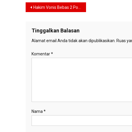
Navigasi
Hakim Vonis Bebas 2 Polisi Penembak Mati 6 Orang Laskar FPI
pos
Tinggalkan Balasan
Alamat email Anda tidak akan dipublikasikan.
Ruas yan
Komentar
*
Nama
*