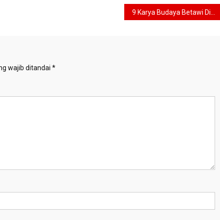
9 Karya Budaya Betawi Diusulkan Dalam Pencatatan Kekayaan Intelektual Komunal
g wajib ditandai
*