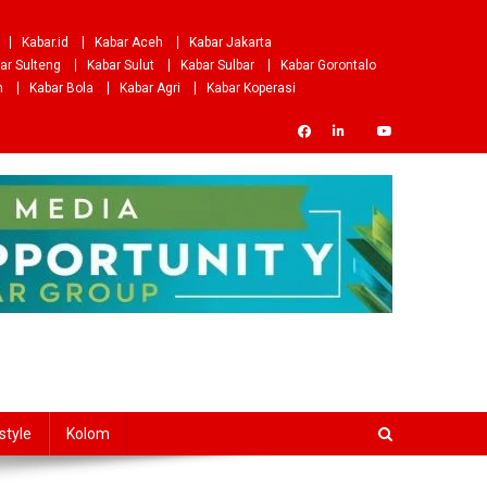
Kabar.id
Kabar Aceh
Kabar Jakarta
ar Sulteng
Kabar Sulut
Kabar Sulbar
Kabar Gorontalo
m
Kabar Bola
Kabar Agri
Kabar Koperasi
style
Kolom