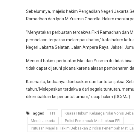
Sebelumnya, majelis hakim Pengadilan Negeri Jakarta Se
Ramadhan dan Ipda M Yusmin Ohorella. Hakim menilai pe
“Menyatakan perbuatan terdakwa Fikri Ramadhan dan M
pembelaan terpaksa melampaui batas,” kata hakim ket
Negeri Jakarta Selatan, Jalan Ampera Raya, Jaksel, Juma
Menurut hakim, perbuatan Fikri dan Yusmin itu tidak bis
tidak dapat dijatuhi pidana karena alasan pembenaran dan
Karena itu, keduanya dibebaskan dari tuntutan jaksa. S
tahun.”Melepaskan terdakwa dari segala tuntutan, memu
dikembalikan ke penuntut umum,” ucap hakim (DC/MJ)
Tagged
FPI
Kuasa Hukum Keluarga Nilai Vonis Bebas
Media Jakarta
Polisi Penembak Mati Laksar FPI
Putusan Majelis Hakim Bebaskan 2 Polisi Penembak Mati Lask