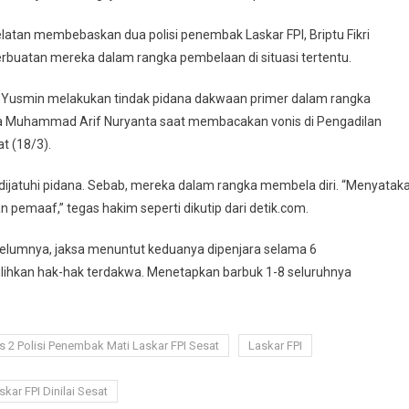
latan membebaskan dua polisi penembak Laskar FPI, Briptu Fikri
rbuatan mereka dalam rangka pembelaan di situasi tertentu.
 Yusmin melakukan tindak pidana dakwaan primer dalam rangka
ua Muhammad Arif Nuryanta saat membacakan vonis di Pengadilan
t (18/3).
a dijatuhi pidana. Sebab, mereka dalam rangka membela diri. “Menyatak
 pemaaf,” tegas hakim seperti dikutip dari detik.com.
ebelumnya, jaksa menuntut keduanya dipenjara selama 6
lihkan hak-hak terdakwa. Menetapkan barbuk 1-8 seluruhnya
 2 Polisi Penembak Mati Laskar FPI Sesat
Laskar FPI
ar FPI Dinilai Sesat