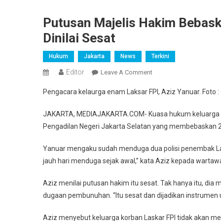
Putusan Majelis Hakim Bebask
Dinilai Sesat
Hukum
Jakarta
News
Terkini
Editor
On
Leave A Comment
Putusan
Pengacara kelaurga enam Laksar FPI, Aziz Yanuar. Foto : 
Majelis
Hakim
JAKARTA, MEDIAJAKARTA.COM- Kuasa hukum keluarga ena
Bebaskan
Pengadilan Negeri Jakarta Selatan yang membebaskan 2 p
2
Polisi
Yanuar mengaku sudah menduga dua polisi penembak Laskar
Penembak
jauh hari menduga sejak awal,” kata Aziz kepada wartaw
Mati
Laskar
Aziz menilai putusan hakim itu sesat. Tak hanya itu, dia
FPI
dugaan pembunuhan. “Itu sesat dan dijadikan instrumen 
Dinilai
Sesat
Aziz menyebut keluarga korban Laskar FPI tidak akan mem