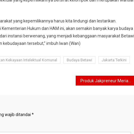
lektual yang kepemilikannya bersifat kelompok dan merupakan warisa
akat yang kepemilikannya harus kita lindungi dan lestarikan.
i Kementerian Hukum dan HAM ini, akan semakin banyak karya budaya
ari instansi berwenang, yang menjadi kebanggaan masyarakat Betawi
n kebudayaan tersebut,” imbuh Iwan (Wan)
tan Kekayaan Intelektual Komunal
Budaya Betawi
Jakarta Terkini
Produk Jakpreneur Meriahkan Pameran UMKM Ajang MotoGP Mandalika
g wajib ditandai
*