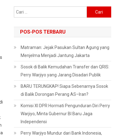
Cari
untuk:
POS-POS TERBARU
Matraman: Jejak Pasukan Sultan Agung yang
Menjelma Menjadi Jantung Jakarta
as
Sosok di Balik Kemudahan Transfer dan QRIS:
Perry Warjiyo yang Jarang Disadari Publik
BARU TERUNGKAP! Siapa Sebenarnya Sosok
di Balik Dorongan Perang AS–Iran?
di
Komisi XI DPR Hormati Pengunduran Diri Perry
Warjiyo, Minta Gubernur BI Baru Jaga
k
Independensi
n
ya
Perry Warjiyo Mundur dari Bank Indonesia,