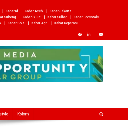
Kabar.id
Kabar Aceh
Kabar Jakarta
ar Sulteng
Kabar Sulut
Kabar Sulbar
Kabar Gorontalo
m
Kabar Bola
Kabar Agri
Kabar Koperasi
style
Kolom