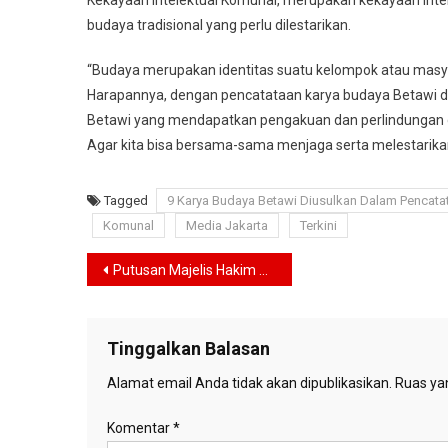
Kekayaan Intelektual Komunal, merupakan kekayaan inte
budaya tradisional yang perlu dilestarikan.
“Budaya merupakan identitas suatu kelompok atau masyar
Harapannya, dengan pencatataan karya budaya Betawi d
Betawi yang mendapatkan pengakuan dan perlindungan d
Agar kita bisa bersama-sama menjaga serta melestarika
Tagged
9 Karya Budaya Betawi Diusulkan Dalam Pencata
Komunal
Media Jakarta
Terkini
Navigasi
Putusan Majelis Hakim Bebaskan 2 Polisi Penembak Mati Laskar FPI Dinilai Sesat
pos
Tinggalkan Balasan
Alamat email Anda tidak akan dipublikasikan.
Ruas yan
Komentar
*