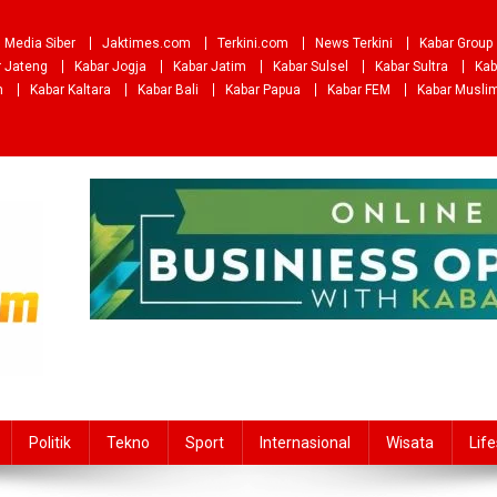
Media Siber
Jaktimes.com
Terkini.com
News Terkini
Kabar Group
r Jateng
Kabar Jogja
Kabar Jatim
Kabar Sulsel
Kabar Sultra
Kab
m
Kabar Kaltara
Kabar Bali
Kabar Papua
Kabar FEM
Kabar Musli
Politik
Tekno
Sport
Internasional
Wisata
Life