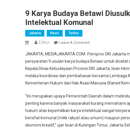
9 Karya Budaya Betawi Diusul
Intelektual Komunal
Jakarta
News
Terkini
Editor
On
Leave A Comment
9
JAKARTA, MEDIAJAKARTA.COM-
Pemprov DKI Jakarta m
Karya
persyaratan 9 usulan karya budaya Betawi untuk dicatat 
Budaya
Kepala Dinas Kebudayaan Provinsi DKI Jakarta, Iwan Hen
Betawi
melalui koordinasi dan pembahasan bersama Lembaga K
Diusulkan
Dalam
Kementerian Hukum dan Hak Asasi Manusia (Kanwil Kem
Pencatatan
Kekayaan
“Ini merupakan upaya Pemerintah Daerah dalam melindung
Intelektual
penting karena banyak masyarakat kurang memahami ap
Komunal
hukum atas kepemilikan karya intelektual sangat berpera
bersifat komunal (milik rakyat atau umum) maupun per
ekonomi kreatif,” ujar Iwan di Kuningan Timur, Jakarta S