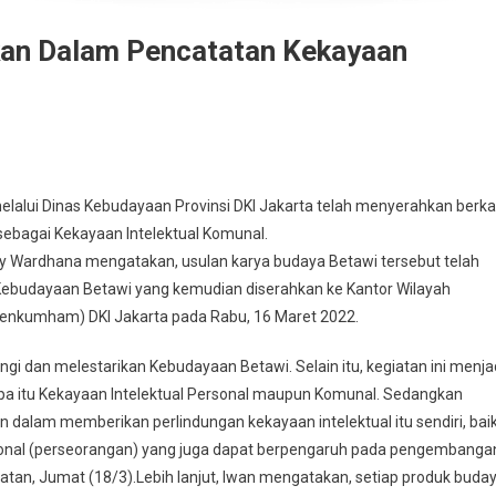
kan Dalam Pencatatan Kekayaan
elalui Dinas Kebudayaan Provinsi DKI Jakarta telah menyerahkan berk
sebagai Kekayaan Intelektual Komunal.
ry Wardhana mengatakan, usulan karya budaya Betawi tersebut telah
ebudayaan Betawi yang kemudian diserahkan ke Kantor Wilayah
enkumham) DKI Jakarta pada Rabu, 16 Maret 2022.
i dan melestarikan Kebudayaan Betawi. Selain itu, kegiatan ini menja
a itu Kekayaan Intelektual Personal maupun Komunal. Sedangkan
n dalam memberikan perlindungan kekayaan intelektual itu sendiri, bai
sonal (perseorangan) yang juga dapat berpengaruh pada pengembanga
elatan, Jumat (18/3).Lebih lanjut, Iwan mengatakan, setiap produk buda