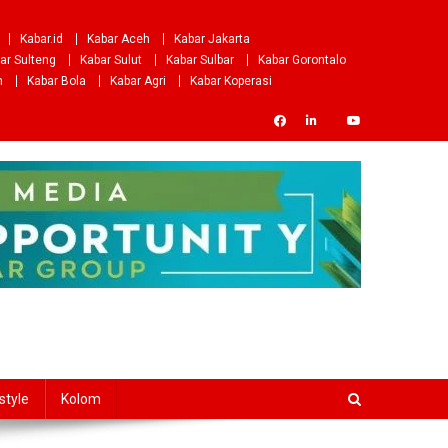
Kabar.id
Kabar Aceh
Kabar Jakarta
ar Sulteng
Kabar Sulut
Kabar Sulbar
Kabar Gorontalo
m
Kabar Bola
Kabar Agri
Kabar Koperasi
style
Kolom