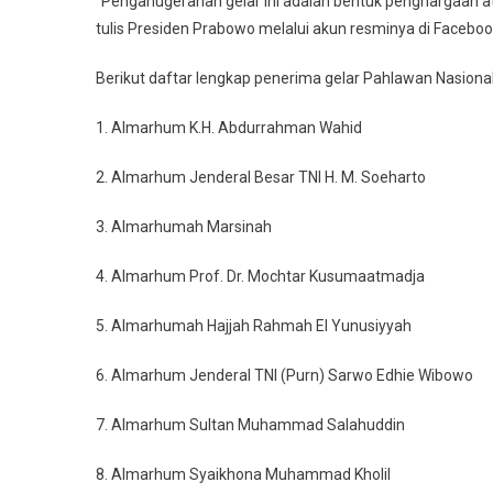
“Penganugerahan gelar ini adalah bentuk penghargaan 
Tokoh,
tulis Presiden Prabowo melalui akun resminya di Facebo
Termasuk
Gus
Berikut daftar lengkap penerima gelar Pahlawan Nasiona
Dur
Dan
1. Almarhum K.H. Abdurrahman Wahid
Soeharto
2. Almarhum Jenderal Besar TNI H. M. Soeharto
3. Almarhumah Marsinah
4. Almarhum Prof. Dr. Mochtar Kusumaatmadja
5. Almarhumah Hajjah Rahmah El Yunusiyyah
6. Almarhum Jenderal TNI (Purn) Sarwo Edhie Wibowo
7. Almarhum Sultan Muhammad Salahuddin
8. Almarhum Syaikhona Muhammad Kholil