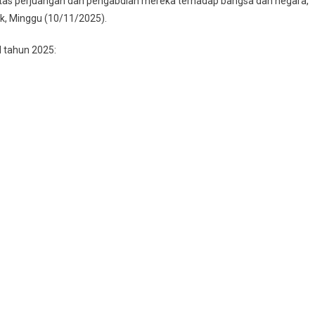
atas perjuangan dan pengabdian mereka terhadap bangsa dan negara,”
ok, Minggu (10/11/2025).
l tahun 2025: