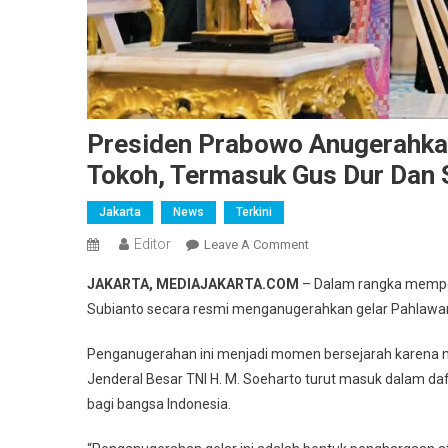
Presiden Prabowo Anugerahkan
Tokoh, Termasuk Gus Dur Dan 
Jakarta
News
Terkini
Editor
On
Leave A Comment
Presiden
JAKARTA, MEDIAJAKARTA.COM
– Dalam rangka memper
Prabowo
Subianto secara resmi menganugerahkan gelar Pahlawan 
Anugerahkan
Gelar
Penganugerahan ini menjadi momen bersejarah karena n
Pahlawan
Jenderal Besar TNI H. M. Soeharto turut masuk dalam daft
Nasional
bagi bangsa Indonesia.
Untuk
10