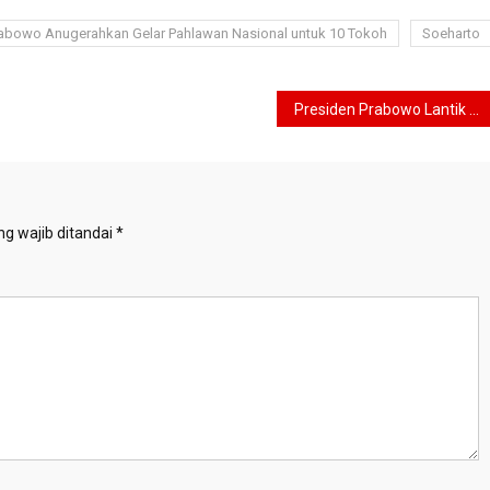
rabowo Anugerahkan Gelar Pahlawan Nasional untuk 10 Tokoh
Soeharto
Presiden Prabowo Lantik Arif Satria Jadi Kepala BRIN, Amarulla Octavian Jadi Wakilnya
g wajib ditandai
*