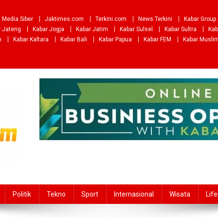
Media Siber
Jaktimes.com
Terkini.com
News Terkini
Kabar Group
r Jateng
Kabar Jogja
Kabar Jatim
Kabar Sulsel
Kabar Sultra
Kab
m
Kabar Kaltara
Kabar Bali
Kabar Papua
Kabar FEM
Kabar Musli
Politik
Tekno
Sport
Internasional
Wisata
Life