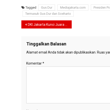
Tagged
Gus Dur
Mediajakarta.com
Presiden P
Termasuk Gus Dur dan Soeharto
Navigasi
DKI Jakarta Kunci Juara Umum POPNAS XVII 2025, Jateng Tak Lagi Bisa Menyalip
pos
Tinggalkan Balasan
Alamat email Anda tidak akan dipublikasikan.
Ruas yan
Komentar
*