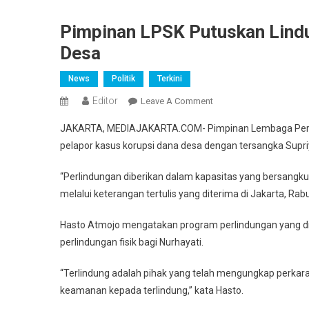
Pimpinan LPSK Putuskan Lindu
Desa
News
Politik
Terkini
Editor
On
Leave A Comment
Pimpinan
JAKARTA, MEDIAJAKARTA.COM- Pimpinan Lembaga Perlin
LPSK
pelapor kasus korupsi dana desa dengan tersangka Supr
Putuskan
Lindungi
“Perlindungan diberikan dalam kapasitas yang bersangku
Nurhayati
melalui keterangan tertulis yang diterima di Jakarta, Rabu
Pelapor
Korupsi
Hasto Atmojo mengatakan program perlindungan yang di
Dana
perlindungan fisik bagi Nurhayati.
Desa
“Terlindung adalah pihak yang telah mengungkap perkara
keamanan kepada terlindung,” kata Hasto.