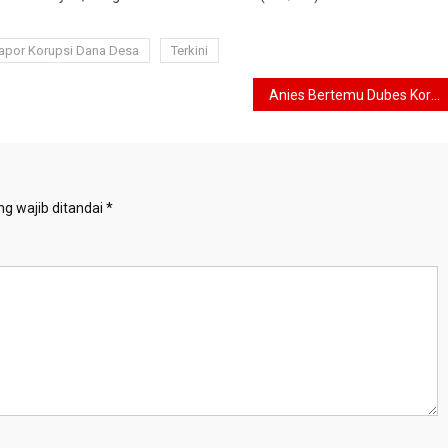
apor Korupsi Dana Desa
Terkini
Anies Bertemu Dubes Korea Selatan, Ini Topik Dibahas
g wajib ditandai
*