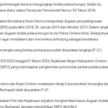
rlindungan karena mengungkap tindak pidana korupsi. Selain itu,
ana diatur dalam Peraturan Pemerintah Nomor 43 Tahun 2018.
menjabat Bendahara Desa Citemu melaporkan dugaan penyalahgunaan
PD) pada akhir 2018, 20 Januari 2019 dan Oktober 2019. Dalam rang
n dugaan tindak pidana korupsi itu ke Polres Cirebon Kota. Selanjutnya
n agar mendalami dan memeriksa terlindung sebagai bendahara.
tersangka yang berkas perkaranya sudah dinyatakan lengkap (P-21).
1/03/2022 tanggal 01 Maret 2022, Kejaksaan Negeri Kabupaten Cirebon
(SKP2) yang menetapkan penghentian penuntutan perkara pidana ata
irebon dan Kejari Cirebon melakukan tahap II (penyerahan tersangka da
 Nurhayati telah dinyatakan P-21.
nyatakan Polri dan Kejaksaan sepakat menghentikan kasus dugaan tindak
emu Nurhayati, dengan menerbitkan SKP2 (Ant/MJ)