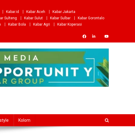
Kabar.id
Kabar Aceh
Kabar Jakarta
ar Sulteng
Kabar Sulut
Kabar Sulbar
Kabar Gorontalo
m
Kabar Bola
Kabar Agri
Kabar Koperasi
style
Kolom