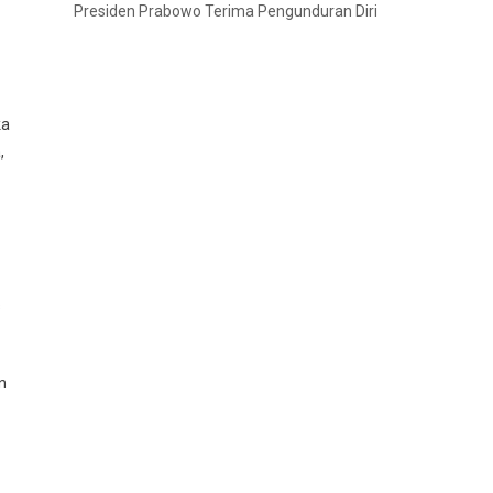
Presiden Prabowo Terima Pengunduran Diri
ka
,
s
n