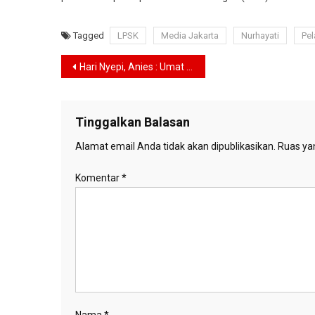
Tagged
LPSK
Media Jakarta
Nurhayati
Pel
Navigasi
Hari Nyepi, Anies : Umat Hindu Miliki Peran Penting Memajukan Jakarta
pos
Tinggalkan Balasan
Alamat email Anda tidak akan dipublikasikan.
Ruas yan
Komentar
*