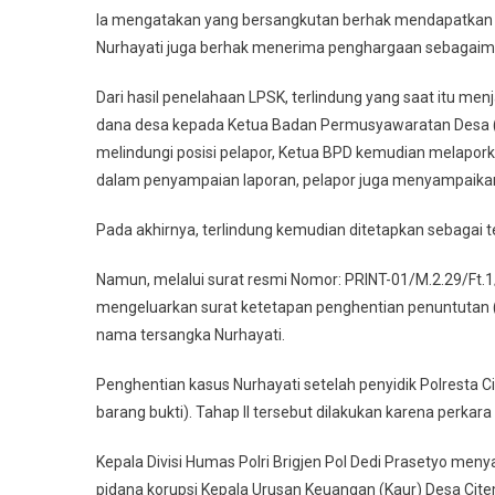
Ia mengatakan yang bersangkutan berhak mendapatkan pe
Nurhayati juga berhak menerima penghargaan sebagaim
Dari hasil penelahaan LPSK, terlindung yang saat itu 
dana desa kepada Ketua Badan Permusyawaratan Desa (B
melindungi posisi pelapor, Ketua BPD kemudian melaporka
dalam penyampaian laporan, pelapor juga menyampaika
Pada akhirnya, terlindung kemudian ditetapkan sebagai 
Namun, melalui surat resmi Nomor: PRINT-01/M.2.29/Ft.
mengeluarkan surat ketetapan penghentian penuntutan 
nama tersangka Nurhayati.
Penghentian kasus Nurhayati setelah penyidik Polresta C
barang bukti). Tahap II tersebut dilakukan karena perkara
Kepala Divisi Humas Polri Brigjen Pol Dedi Prasetyo me
pidana korupsi Kepala Urusan Keuangan (Kaur) Desa Cit