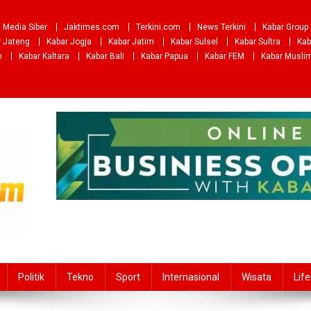
Media Siber
Jaktimes.com
Terkini.com
News Terkini
Kabar Group
r Jateng
Kabar Jogja
Kabar Jatim
Kabar Sulsel
Kabar Sultra
Kab
m
Kabar Kaltara
Kabar Bali
Kabar Papua
Kabar FEM
Kabar Musli
Politik
Tekno
Sport
Internasional
Wisata
Life