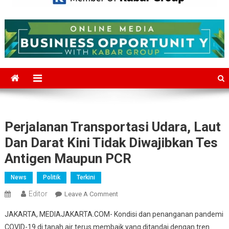
Mediajakarta.com
Situs Berita Jakarta Terkini
Perjalanan Transportasi Udara, Laut
Dan Darat Kini Tidak Diwajibkan Tes
Antigen Maupun PCR
News
Politik
Terkini
Editor
On
Leave A Comment
Perjalanan
JAKARTA, MEDIAJAKARTA.COM- Kondisi dan penanganan pandemi
Transportasi
COVID-19 di tanah air terus membaik yang ditandai dengan tren
Udara,