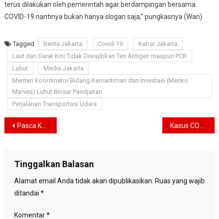
terus dilakukan oleh pemerintah agar berdampingan bersama
COVID-19 nantinya bukan hanya slogan saja,” pungkasnya (Wan)
Tagged
Berita Jakarta
Covid-19
Kabar Jakarta
Laut dan Darat Kini Tidak Diwajibkan Tes Antigen maupun PCR
Luhut
Media Jakarta
Menteri Koordinator Bidang Kemaritiman dan Investasi (Menko
Marves) Luhut Binsar Pandjaitan
Perjalanan Transportasi Udara
Navigasi
Pasca Kalah dari Bali United, Persija Jakarta Bertekad Menangi Enam Laga Terakhir
Kasus COVID-19 di Luar Jawa-Bali Dilaporkan Menurun
pos
Tinggalkan Balasan
Alamat email Anda tidak akan dipublikasikan.
Ruas yang wajib
ditandai
*
Komentar
*