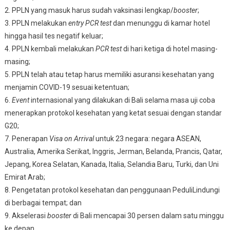
2. PPLN yang masuk harus sudah vaksinasi lengkap/
booster
;
3. PPLN melakukan
entry PCR test
dan menunggu di kamar hotel
hingga hasil tes negatif keluar;
4. PPLN kembali melakukan
PCR test
di hari ketiga di hotel masing-
masing;
5. PPLN telah atau tetap harus memiliki asuransi kesehatan yang
menjamin COVID-19 sesuai ketentuan;
6.
Event
internasional yang dilakukan di Bali selama masa uji coba
menerapkan protokol kesehatan yang ketat sesuai dengan standar
G20;
7. Penerapan
Visa on Arrival
untuk 23 negara: negara ASEAN,
Australia, Amerika Serikat, Inggris, Jerman, Belanda, Prancis, Qatar,
Jepang, Korea Selatan, Kanada, Italia, Selandia Baru, Turki, dan Uni
Emirat Arab;
8. Pengetatan protokol kesehatan dan penggunaan PeduliLindungi
di berbagai tempat; dan
9. Akselerasi
booster
di Bali mencapai 30 persen dalam satu minggu
ke depan.