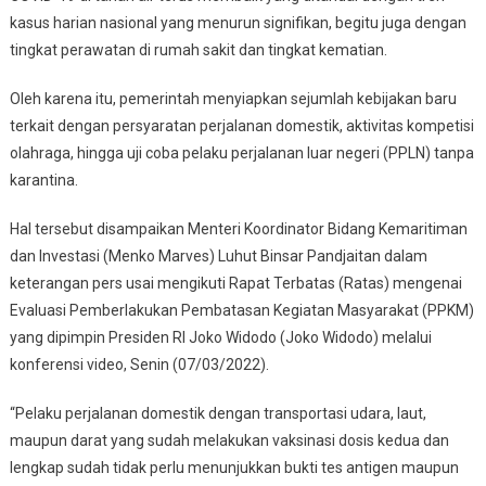
kasus harian nasional yang menurun signifikan, begitu juga dengan
Laut
tingkat perawatan di rumah sakit dan tingkat kematian.
Dan
Darat
Oleh karena itu, pemerintah menyiapkan sejumlah kebijakan baru
Kini
Tidak
terkait dengan persyaratan perjalanan domestik, aktivitas kompetisi
Diwajibkan
olahraga, hingga uji coba pelaku perjalanan luar negeri (PPLN) tanpa
Tes
karantina.
Antigen
Maupun
Hal tersebut disampaikan Menteri Koordinator Bidang Kemaritiman
PCR
dan Investasi (Menko Marves) Luhut Binsar Pandjaitan dalam
keterangan pers usai mengikuti Rapat Terbatas (Ratas) mengenai
Evaluasi Pemberlakukan Pembatasan Kegiatan Masyarakat (PPKM)
yang dipimpin Presiden RI Joko Widodo (Joko Widodo) melalui
konferensi video, Senin (07/03/2022).
“Pelaku perjalanan domestik dengan transportasi udara, laut,
maupun darat yang sudah melakukan vaksinasi dosis kedua dan
lengkap sudah tidak perlu menunjukkan bukti tes antigen maupun