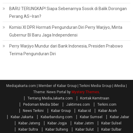
BARU TERUNGKAP! Siapa Sebenarnya Sosok di Balik Dorongan
Perang AS–Iran?
Komisi XI DPR Hormati Pengunduran Diri Perry Warjiyo, Minta
Gubernur BI Baru Jaga Independensi
Perry Warjiyo Mundur dari Bank Indonesia, Presiden Prabowo
Terima Pengunduran Diri
Mediajakarta.com | Member of Kabar Group | Terkini Media Group | iMedia
|
Theme: News Portal by
Mystery Themes
.
Tentang MediaJakarta.com
Kontak Kemitraan
Pedoman Media Siber
Jaktimes.com
Terkini.com
News Terkini
Kabar Group
Kabar.id
Kabar Aceh
Kabar Jakarta
Kabarbandung.com
Kabar Sumsel
Kabar Jabar
Kabar Jateng
Kabar Jogja
Kabar Jatim
Kabar Sulsel
Kabar Sultra
Kabar Sulteng
Kabar Sulut
Kabar Sulbar