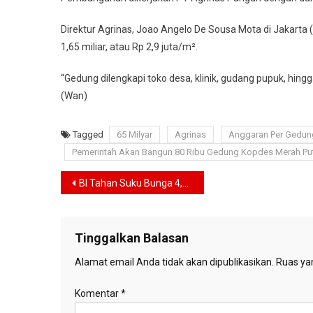
Putih,
Anggaran
Direktur Agrinas, Joao Angelo De Sousa Mota di Jakart
Per
1,65 miliar, atau Rp 2,9 juta/m².
Gedung
Rp
“Gedung dilengkapi toko desa, klinik, gudang pupuk, hi
1,65
(Wan)
Milyar
Tagged
65 Milyar
Agrinas
Anggaran Per Gedun
Pemerintah Akan Bangun 80 Ribu Gedung Kopdes Merah Pu
Navigasi
BI Tahan Suku Bunga 4,75%, Rupiah Melemah Jadi yang Terlemah di Asia Tenggara
pos
Tinggalkan Balasan
Alamat email Anda tidak akan dipublikasikan.
Ruas yan
Komentar
*