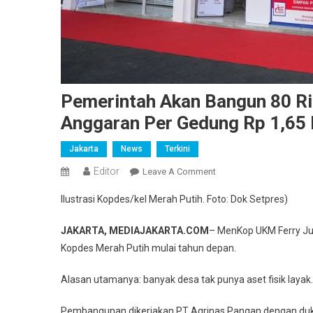
Pemerintah Akan Bangun 80 R
Anggaran Per Gedung Rp 1,65 
Jakarta
News
Terkini
Editor
On
Leave A Comment
Pemerintah
Ilustrasi Kopdes/kel Merah Putih. Foto: Dok Setpres)
Akan
Bangun
JAKARTA, MEDIAJAKARTA.COM
– MenKop UKM Ferry J
80
Kopdes Merah Putih mulai tahun depan.
Ribu
Gedung
Alasan utamanya: banyak desa tak punya aset fisik layak.
Kopdes
Merah
Pembangunan dikerjakan PT Agrinas Pangan dengan duk