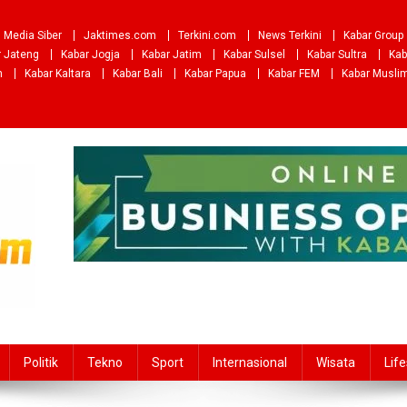
Media Siber
Jaktimes.com
Terkini.com
News Terkini
Kabar Group
r Jateng
Kabar Jogja
Kabar Jatim
Kabar Sulsel
Kabar Sultra
Kab
m
Kabar Kaltara
Kabar Bali
Kabar Papua
Kabar FEM
Kabar Musli
Politik
Tekno
Sport
Internasional
Wisata
Life