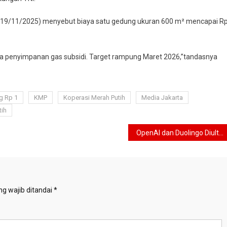
a (19/11/2025) menyebut biaya satu gedung ukuran 600 m² mencapai R
ngga penyimpanan gas subsidi. Target rampung Maret 2026,”tandasnya
g Rp 1
KMP
Koperasi Merah Putih
Media Jakarta
tih
OpenAI dan Duolingo Diultimatum Komdigi, Netizen: Judi Online Dulu Dong!
g wajib ditandai
*