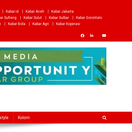
Kabar.id
Kabar Aceh
Kabar Jakarta
ar Sulteng
Kabar Sulut
Kabar Sulbar
Kabar Gorontalo
m
Kabar Bola
Kabar Agri
Kabar Koperasi
style
Kolom