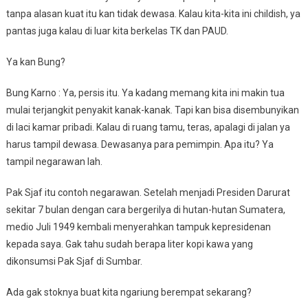
tanpa alasan kuat itu kan tidak dewasa. Kalau kita-kita ini childish, ya
pantas juga kalau di luar kita berkelas TK dan PAUD.
Ya kan Bung?
Bung Karno : Ya, persis itu. Ya kadang memang kita ini makin tua
mulai terjangkit penyakit kanak-kanak. Tapi kan bisa disembunyikan
di laci kamar pribadi. Kalau di ruang tamu, teras, apalagi di jalan ya
harus tampil dewasa. Dewasanya para pemimpin. Apa itu? Ya
tampil negarawan lah.
Pak Sjaf itu contoh negarawan. Setelah menjadi Presiden Darurat
sekitar 7 bulan dengan cara bergerilya di hutan-hutan Sumatera,
medio Juli 1949 kembali menyerahkan tampuk kepresidenan
kepada saya. Gak tahu sudah berapa liter kopi kawa yang
dikonsumsi Pak Sjaf di Sumbar.
Ada gak stoknya buat kita ngariung berempat sekarang?