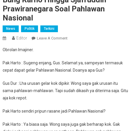
Prawiranegara Soal Pahlawan
Nasional
News
Politik
Terkini
Editor
On
Leave A Comment
Obrolan
Obrolan Imajiner.
Imajiner
Pak
Pak Harto : Sugeng enjang, Gus. Selamat ya, sampeyan termasuk
Harto,
cepat dapat gelar Pahlawan Nasional. Doanya apa Gus?
Gus
Dur,
Gus Dur : Lha urusan gelar kok dipikir. Wong saya gak urusan itu
Bung
sama pahlawan-mahlawan. Tapi sudah dikasih ya diterima saja. Gitu
Karno
aja kok repot.
Hingga
Sjafruddin
Pak Harto sendiri pripun rasane jadi Pahlawan Nasional?
Prawiranegara
Soal
Pak Harto : Ya biasa saja. Wong saya juga gak berharap kok. Gak
Pahlawan