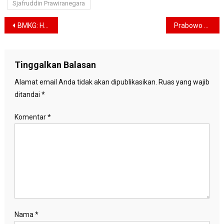
Sjafruddin Prawiranegara
Navigasi
BMKG: Hujan Ringan Guyur Jakarta Sepanjang Hari Ini, Waspadai Perubahan Cuaca!
Prabowo Perintahkan Menkes Bangun 66 RS Canggih, Targetnya Setara RS Hibah UEA
pos
Tinggalkan Balasan
Alamat email Anda tidak akan dipublikasikan.
Ruas yang wajib
ditandai
*
Komentar
*
Nama
*