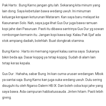
Pak Harto : Bung Karno jangan gitu lah. Sekarang kita minum yang
lain dong. Saya kebetulan bawa wedang uwuh. Ini minuman
keluarga kerajaan keturunan Mataram. Kan saya baru melayat ke
Kasunanan Solo. Nah, saya juga lihat Gus Dur juga bawa ramuan
kopi jahe dari Pasuruan. Pasti itu dibawa santrinya Gus Dur yg sowan
rombongan kemarin itu. Jangan kopi kawa lagi. Kalau Pak Sjaf ada
stok ampiang dadiah, bolehlah. Buat dongkrak stamina.
Bung Karno : Harto ini memang ngeyel kalau sama saya. Sukanya
bikin beda aja. Dasar koppig ya tetap koppig. Sudah di alam lain
tetap keras kepala.
Gus Dur : Hahaha, sabar Bung. Ini kan cuma urusan wedangan. Mbok
ya santai saja. Bung Karno kan juga suka wedang uwuh. Dulu sering
disuguhi itu oleh Ngarso Dalem HB IX. Dan boleh coba kopi jahe yang
saya bawa. Ada campuran habbatussauda. Jinten hitam. Pasti lebih
greng.