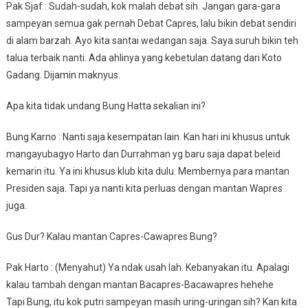
Pak Sjaf : Sudah-sudah, kok malah debat sih. Jangan gara-gara
sampeyan semua gak pernah Debat Capres, lalu bikin debat sendiri
di alam barzah. Ayo kita santai wedangan saja. Saya suruh bikin teh
talua terbaik nanti. Ada ahlinya yang kebetulan datang dari Koto
Gadang. Dijamin maknyus.
Apa kita tidak undang Bung Hatta sekalian ini?
Bung Karno : Nanti saja kesempatan lain. Kan hari ini khusus untuk
mangayubagyo Harto dan Durrahman yg baru saja dapat beleid
kemarin itu. Ya ini khusus klub kita dulu. Membernya para mantan
Presiden saja. Tapi ya nanti kita perluas dengan mantan Wapres
juga.
Gus Dur? Kalau mantan Capres-Cawapres Bung?
Pak Harto : (Menyahut) Ya ndak usah lah. Kebanyakan itu. Apalagi
kalau tambah dengan mantan Bacapres-Bacawapres hehehe
Tapi Bung, itu kok putri sampeyan masih uring-uringan sih? Kan kita