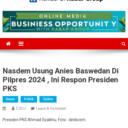
Mediajakarta.com
Situs Berita Jakarta Terkini
Nasdem Usung Anies Baswedan Di
Pilpres 2024 , Ini Respon Presiden
PKS
News
Politik
Terkini
Editor
On
Leave A Comment
Nasdem
Presiden PKS Ahmad Syaikhu. Foto : detikcom.
Usung
Anies