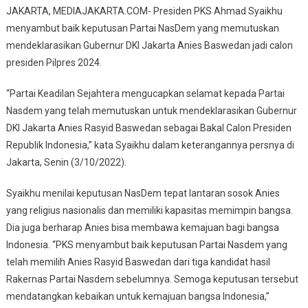
JAKARTA, MEDIAJAKARTA.COM- Presiden PKS Ahmad Syaikhu
Baswedan
menyambut baik keputusan Partai NasDem yang memutuskan
Di
mendeklarasikan Gubernur DKI Jakarta Anies Baswedan jadi calon
Pilpres
presiden Pilpres 2024.
2024
,
“Partai Keadilan Sejahtera mengucapkan selamat kepada Partai
Ini
Nasdem yang telah memutuskan untuk mendeklarasikan Gubernur
Respon
Presiden
DKI Jakarta Anies Rasyid Baswedan sebagai Bakal Calon Presiden
PKS
Republik Indonesia,” kata Syaikhu dalam keterangannya persnya di
Jakarta, Senin (3/10/2022).
Syaikhu menilai keputusan NasDem tepat lantaran sosok Anies
yang religius nasionalis dan memiliki kapasitas memimpin bangsa.
Dia juga berharap Anies bisa membawa kemajuan bagi bangsa
Indonesia. “PKS menyambut baik keputusan Partai Nasdem yang
telah memilih Anies Rasyid Baswedan dari tiga kandidat hasil
Rakernas Partai Nasdem sebelumnya. Semoga keputusan tersebut
mendatangkan kebaikan untuk kemajuan bangsa Indonesia,”