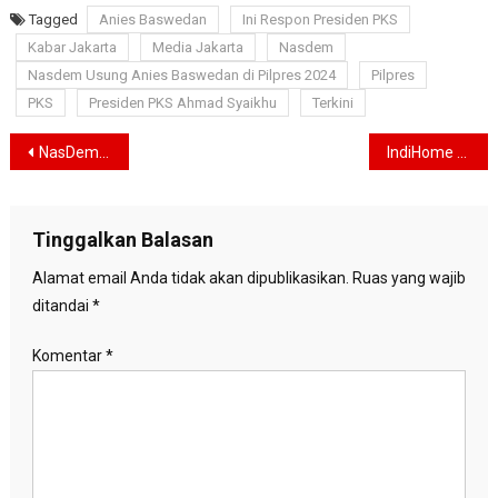
Tagged
Anies Baswedan
Ini Respon Presiden PKS
Kabar Jakarta
Media Jakarta
Nasdem
Nasdem Usung Anies Baswedan di Pilpres 2024
Pilpres
PKS
Presiden PKS Ahmad Syaikhu
Terkini
Navigasi
NasDem Deklarasikan Anies Baswedan Sebagai Calon Presiden
IndiHome Dorong Blogger Sebarkan Informasi Positif ke Seluruh Daerah
pos
Tinggalkan Balasan
Alamat email Anda tidak akan dipublikasikan.
Ruas yang wajib
ditandai
*
Komentar
*