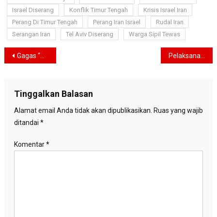
Israel Diserang
Konflik Timur Tengah
Krisis Israel Iran
Perang Di Timur Tengah
Perang Iran Israel
Rudal Iran
Serangan Iran
Tel Aviv Diserang
Warga Sipil Tewas
Navigasi
Gagas “Rapat Kerja Keluarga”, Anies Dorong Peran Orang Tua dalam Pendidikan Anak
Pelaksanaan APBD, Rano: Kami Tak Main-main Kelola Uang Rakyat Jakarta
pos
Tinggalkan Balasan
Alamat email Anda tidak akan dipublikasikan.
Ruas yang wajib
ditandai
*
Komentar
*