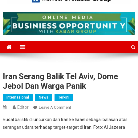
Mediajakarta.com
Situs Berita Jakarta Terkini
Iran Serang Balik Tel Aviv, Dome
Jebol Dan Warga Panik
Internasional
News
Terkini
Editor
On
Leave A Comment
Iran
Rudal balistik diluncurkan dari Iran ke Israel sebagai balasan atas
Serang
serangan udara terhadap target-target di Iran. Foto: Al Jazeera
Balik
Tel