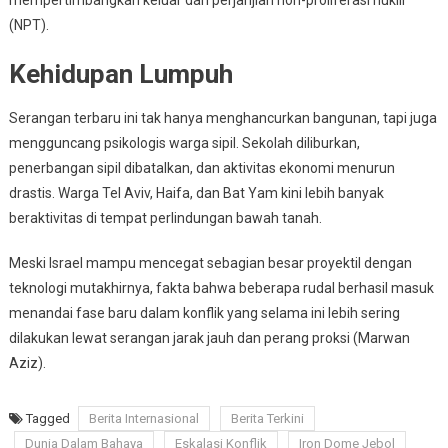
mempertimbangkan keluar dari perjanjian non-proliferasi nuklir
(NPT).
Kehidupan Lumpuh
Serangan terbaru ini tak hanya menghancurkan bangunan, tapi juga
mengguncang psikologis warga sipil. Sekolah diliburkan,
penerbangan sipil dibatalkan, dan aktivitas ekonomi menurun
drastis. Warga Tel Aviv, Haifa, dan Bat Yam kini lebih banyak
beraktivitas di tempat perlindungan bawah tanah.
Meski Israel mampu mencegat sebagian besar proyektil dengan
teknologi mutakhirnya, fakta bahwa beberapa rudal berhasil masuk
menandai fase baru dalam konflik yang selama ini lebih sering
dilakukan lewat serangan jarak jauh dan perang proksi (Marwan
Aziz).
Tagged
Berita Internasional
Berita Terkini
Dunia Dalam Bahaya
Eskalasi Konflik
Iron Dome Jebol