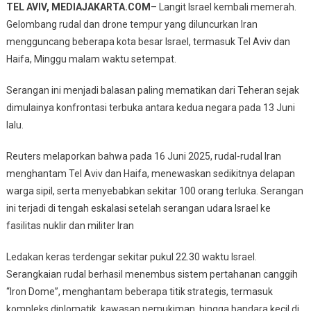
TEL AVIV, MEDIAJAKARTA.COM
– Langit Israel kembali memerah.
Aviv,
Gelombang rudal dan drone tempur yang diluncurkan Iran
Dome
mengguncang beberapa kota besar Israel, termasuk Tel Aviv dan
Jebol
Dan
Haifa, Minggu malam waktu setempat.
Warga
Serangan ini menjadi balasan paling mematikan dari Teheran sejak
Panik
dimulainya konfrontasi terbuka antara kedua negara pada 13 Juni
lalu.
Reuters melaporkan bahwa pada 16 Juni 2025, rudal-rudal Iran
menghantam Tel Aviv dan Haifa, menewaskan sedikitnya delapan
warga sipil, serta menyebabkan sekitar 100 orang terluka. Serangan
ini terjadi di tengah eskalasi setelah serangan udara Israel ke
fasilitas nuklir dan militer Iran
Ledakan keras terdengar sekitar pukul 22.30 waktu Israel.
Serangkaian rudal berhasil menembus sistem pertahanan canggih
“Iron Dome”, menghantam beberapa titik strategis, termasuk
kompleks diplomatik, kawasan pemukiman, hingga bandara kecil di