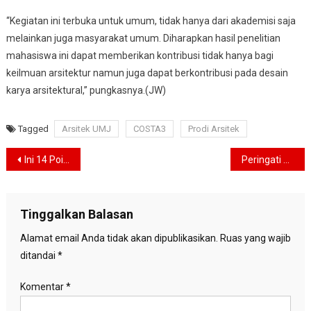
“Kegiatan ini terbuka untuk umum, tidak hanya dari akademisi saja
melainkan juga masyarakat umum. Diharapkan hasil penelitian
mahasiswa ini dapat memberikan kontribusi tidak hanya bagi
keilmuan arsitektur namun juga dapat berkontribusi pada desain
karya arsitektural,” pungkasnya.(JW)
Tagged
Arsitek UMJ
COSTA3
Prodi Arsitek
Navigasi
Ini 14 Poin Komunike Hasil Pertemuan G20 Menkeu-Bank Sentral di Jakarta
Peringati HPN, Anies Tekankan Kolaborasi Multistakeholder Mengatasi Permasalahan Sampah
pos
Tinggalkan Balasan
Alamat email Anda tidak akan dipublikasikan.
Ruas yang wajib
ditandai
*
Komentar
*