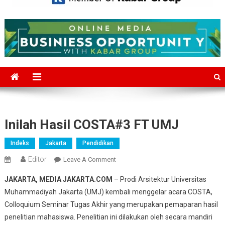
Mediajakarta.com
Situs Berita Jakarta Terkini
Inilah Hasil COSTA#3 FT UMJ
Indeks
Jakarta
Pendidikan
Editor
On
Leave A Comment
Inilah
JAKARTA, MEDIA JAKARTA.COM
– Prodi Arsitektur Universitas
Hasil
Muhammadiyah Jakarta (UMJ) kembali menggelar acara COSTA,
COSTA#3
Colloquium Seminar Tugas Akhir yang merupakan pemaparan hasil
FT
penelitian mahasiswa. Penelitian ini dilakukan oleh secara mandiri
UMJ