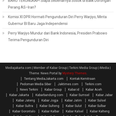
BARU TERUNGKAP! Siapa Sebenarnya Sosok di Balik Dorongan
Perang AS–Iran?
Komisi XI DPR Hormati Pengunduran Diri Perry Warjiyo, Minta
Gubernur BI Baru Jaga Independensi
Perry Warjiyo Mundur dari Bank Indonesia, Presiden Prabowo
Terima Pengunduran Diri
Mediajakarta.com | Member of Kabar Group | Terkini Media Group | iMedia
|
Theme: News Portal by
Mystery Themes
.
Tentang MediaJakarta.com
Kontak Kemitraan
Pedoman Media Siber
Jaktimes.com
Terkini.com
News Terkini
Kabar Group
Kabar.id
Kabar Aceh
Kabar Jakarta
Kabarbandung.com
Kabar Sumsel
Kabar Jabar
Kabar Jateng
Kabar Jogja
Kabar Jatim
Kabar Sulsel
Kabar Sultra
Kabar Sulteng
Kabar Sulut
Kabar Sulbar
Kabar Gorontalo
Kabar Kalbar
Kabar Kalsel
Kabar Kalteng