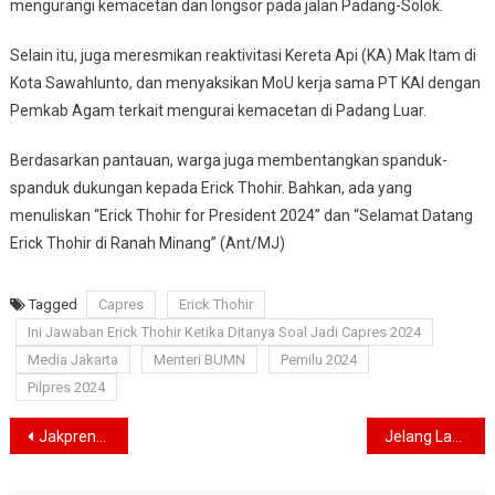
mengurangi kemacetan dan longsor pada jalan Padang-Solok.
Selain itu, juga meresmikan reaktivitasi Kereta Api (KA) Mak Itam di
Kota Sawahlunto, dan menyaksikan MoU kerja sama PT KAI dengan
Pemkab Agam terkait mengurai kemacetan di Padang Luar.
Berdasarkan pantauan, warga juga membentangkan spanduk-
spanduk dukungan kepada Erick Thohir. Bahkan, ada yang
menuliskan “Erick Thohir for President 2024” dan “Selamat Datang
Erick Thohir di Ranah Minang” (Ant/MJ)
Tagged
Capres
Erick Thohir
Ini Jawaban Erick Thohir Ketika Ditanya Soal Jadi Capres 2024
Media Jakarta
Menteri BUMN
Pemilu 2024
Pilpres 2024
Navigasi
Jakpreneur Fashion Week Dukung Inovasi UMKM di Jakarta
Jelang Laga Hadapi Dewa United, Thomas Doll : Persija Jakarta Fokus Pemulihan
pos