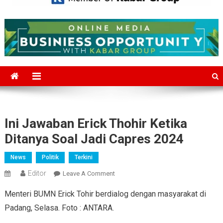
Mediajakarta.com
Situs Berita Jakarta Terkini
Ini Jawaban Erick Thohir Ketika
Ditanya Soal Jadi Capres 2024
News
Politik
Terkini
Editor
On
Leave A Comment
Ini
Menteri BUMN Erick Tohir berdialog dengan masyarakat di
Jawaban
Padang, Selasa. Foto : ANTARA.
Erick
Thohir