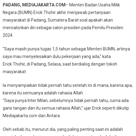
Ketika
PADANG, MEDIAJAKARTA.COM
– Menteri Badan Usaha Milik
Ditanya
Negara (BUMN) Erick Thohir akhir menjawab pertanyaan
Soal
masyarakat di Padang, Sumatera Barat soal apakah akan
Jadi
mencalonkan diri sebagai calon presiden pada Pemilu Presiden
Capres
2024.
2024
“Saya masih punya tugas 1,5 tahun sebagai Menteri BUMN, artinya
saya mau menyelesaikan dulu pekerjaan yang ada,” kata
Erick Thohir, di Padang, Selasa, saat berdialog dengan tokoh
masyarakat.
Ia menyampaikan tidak pernah tahu setelah ini di mana, karena apa,
karena itu semuanya adalah rahasia Allah.
“Saya punya Inter Milan, sebelumnya tidak pernah tahu, cuma ada
garis tangan dan itu semua rahasia Allah,” ujar Erick seperti dikutip
Mediajakarta.com dari Antara.
Oleh sebab itu, menurut dia, yang paling penting saat ini adalah