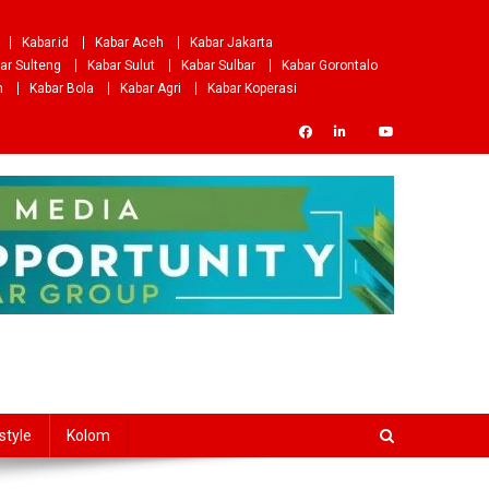
Kabar.id
Kabar Aceh
Kabar Jakarta
ar Sulteng
Kabar Sulut
Kabar Sulbar
Kabar Gorontalo
m
Kabar Bola
Kabar Agri
Kabar Koperasi
style
Kolom