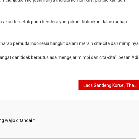
melanjutkan kerjasamanya melalui komunikasi, pendidikan dan
a akan tercetak pada bendera yang akan dikibarkan dalam setiap
erharap pemuda Indonesia bangkit dalam meraih cita-cita dan mimpinya
angat dan tidak berputus asa mengejar mimpi dan cita-cita”, pesan Adi.
Laos Gandeng Korsel, Thailand Untuk Selidiki Bendungan Runtuh
g wajib ditandai
*