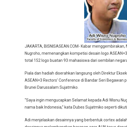
JAKARTA, BISNISASEAN.COM- Kabar menggembirakan, Maha
Nugroho, memenangkan kompetisi desain logo ASEAN+3 (P
total 152 logo buatan 93 mahasiswa dari sembilan negar
Piala dan hadiah diserahkan langsung oleh Direktur Eksekut
ASEAN+3 Rectors’ Conference di Bandar Seri Begawan pada
Brunei Darussalam Sujatmiko.
“Saya ingin mengucapkan Selamat kepada Adi Wisnu Nu
nama baik Indonesia,” kata Dubes Sujatmiko seperti dikut
Adi menjelaskan desainnya yang berbentuk cortex adalah v