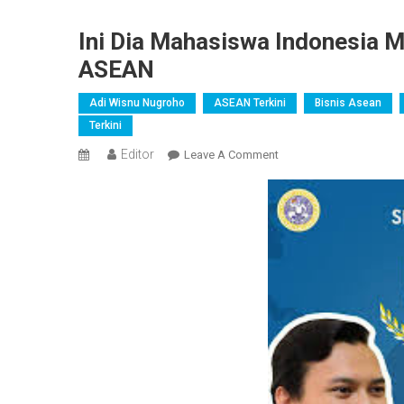
Ini Dia Mahasiswa Indonesia
ASEAN
Adi Wisnu Nugroho
ASEAN Terkini
Bisnis Asean
Terkini
Editor
On
Leave A Comment
Ini
Dia
Mahasiswa
Indonesia
Memenangkan
Lomba
Desain
Logo
ASEAN