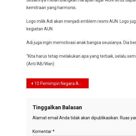
desainnya melambangkan harapan agar AUN terus dapat 
kemitraan yang harmonis.
Logo milik Adi akan menjadi emblem resmi AUN. Logo jug
kegiatan AUN.
Adi juga ingin memotivasi anak bangsa seusianya. Dia b
“Kita harus tetap melakukan apa yang terbaik, selalu sem
(Ant/AB/Wan)
Navigasi
10 Pemimpin Negara ASEAN Bakal Hadiri Pertemuan IMF-World Bank di Bali
pos
Tinggalkan Balasan
Alamat email Anda tidak akan dipublikasikan.
Ruas yan
Komentar
*