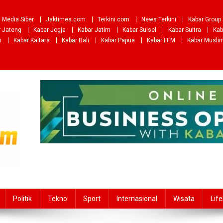
Media Siber
Jaktimes.com
Terkini.com
News Terkini
Kabar Group
r Jateng
Kabar Jogja
Kabar Jatim
Kabar Sulsel
Kabar Sultra
Kab
m
Kabar Kaltara
Kabar Bali
Kabar Papua
Kabar FEM
Kabar Musli
Politik
Tekno
Sport
Internasional
Wisata
Life