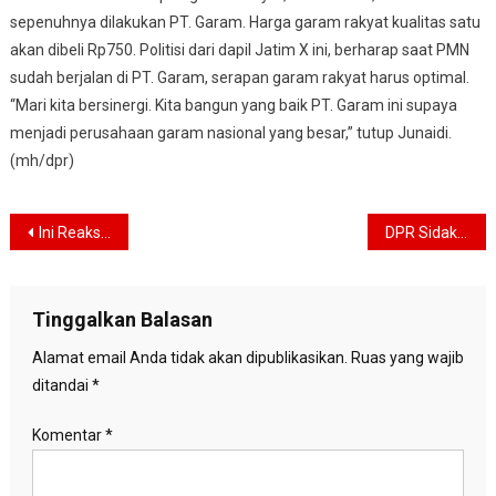
sepenuhnya dilakukan PT. Garam. Harga garam rakyat kualitas satu
akan dibeli Rp750. Politisi dari dapil Jatim X ini, berharap saat PMN
sudah berjalan di PT. Garam, serapan garam rakyat harus optimal.
“Mari kita bersinergi. Kita bangun yang baik PT. Garam ini supaya
menjadi perusahaan garam nasional yang besar,” tutup Junaidi.
(mh/dpr)
Navigasi
Ini Reaksi Ketua PP Muhammadiyah Saat Diterima Jokowi yang Kenakan Pakaian Militer
DPR Sidak Pasar Induk Kramat Jati dan Pasar Modern BSD
pos
Tinggalkan Balasan
Alamat email Anda tidak akan dipublikasikan.
Ruas yang wajib
ditandai
*
Komentar
*