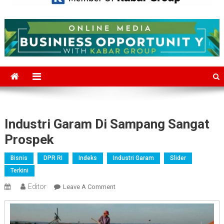
Mediajakarta.com
Situs Berita Jakarta Terkini
Industri Garam Di Sampang Sangat
Prospek
Bisnis
DPR RI
Indeks
Industri Garam
Slider
Terkini
Editor
On
Leave A Comment
Industri
Garam
Di