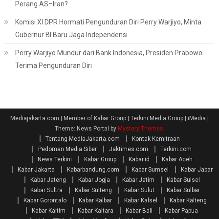
Perang AS–Iran?
Komisi XI DPR Hormati Pengunduran Diri Perry Warjiyo, Minta
Gubernur BI Baru Jaga Independensi
Perry Warjiyo Mundur dari Bank Indonesia, Presiden Prabowo
Terima Pengunduran Diri
Mediajakarta.com | Member of Kabar Group | Terkini Media Group | iMedia
|
Theme: News Portal by
Mystery Themes
.
Tentang MediaJakarta.com
Kontak Kemitraan
Pedoman Media Siber
Jaktimes.com
Terkini.com
News Terkini
Kabar Group
Kabar.id
Kabar Aceh
Kabar Jakarta
Kabarbandung.com
Kabar Sumsel
Kabar Jabar
Kabar Jateng
Kabar Jogja
Kabar Jatim
Kabar Sulsel
Kabar Sultra
Kabar Sulteng
Kabar Sulut
Kabar Sulbar
Kabar Gorontalo
Kabar Kalbar
Kabar Kalsel
Kabar Kalteng
Kabar Kaltim
Kabar Kaltara
Kabar Bali
Kabar Papua