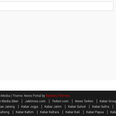
| iMedia
|
Theme: News Portal by
Mystery Themes
.
 Media Siber
Jaktimes.com
Terkini.com
News Terkini
Kabar Grou
bar Jateng
Kabar Jogja
Kabar Jatim
Kabar Sulsel
Kabar Sultra
Kalteng
Kabar Kaltim
Kabar Kaltara
Kabar Bali
Kabar Papua
Kab