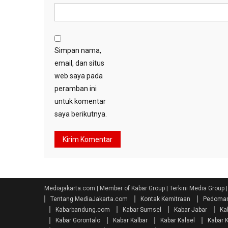
Simpan nama,
email, dan situs
web saya pada
peramban ini
untuk komentar
saya berikutnya.
Mediajakarta.com | Member of Kabar Group | Terkini Media Group 
Tentang MediaJakarta.com
Kontak Kemitraan
Pedoman
Kabarbandung.com
Kabar Sumsel
Kabar Jabar
Ka
Kabar Gorontalo
Kabar Kalbar
Kabar Kalsel
Kabar 