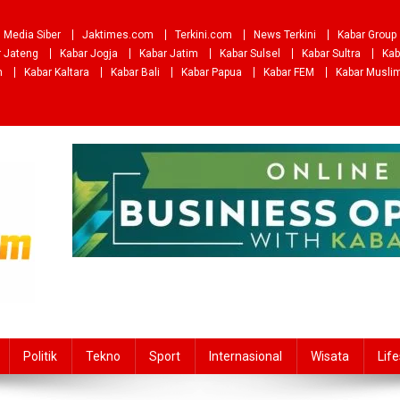
Media Siber
Jaktimes.com
Terkini.com
News Terkini
Kabar Group
r Jateng
Kabar Jogja
Kabar Jatim
Kabar Sulsel
Kabar Sultra
Kab
m
Kabar Kaltara
Kabar Bali
Kabar Papua
Kabar FEM
Kabar Musli
Politik
Tekno
Sport
Internasional
Wisata
Life