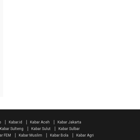
p
Kabar.id
Kabar Aceh
Kabar Jakarta
Kabar Sulteng
Kabar Sulut
Kabar Sulbar
ar FEM
Kabar Muslim
Kabar Bola
Kabar Agri