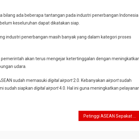
a bilang ada beberapa tantangan pada industri penerbangan Indonesia
belum keseluruhan dapat dikatakan siap.
 industri penerbangan masih banyak yang dalam kategori proses
ni pemerintah akan terus mengejar ketertinggalan dengan meningkatka
bungan udara.
a ASEAN sudah memasuki
digital airport
2.0. Kebanyakan
airport
sudah
mi sudah siapkan
digital airport
4.0. Hal ini guna meningkatkan pelayana
Petinggi ASEAN Sepakat Akan Buat Perjanjian E-Commerce