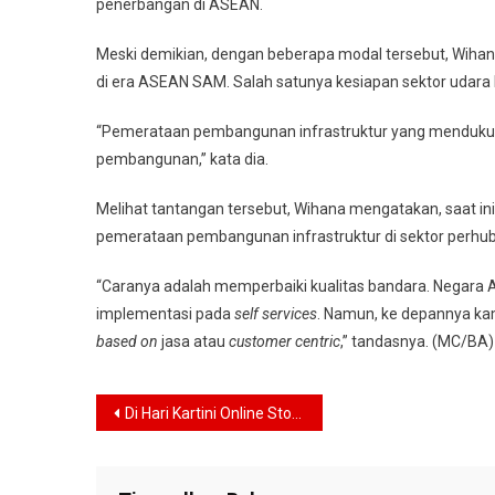
penerbangan di ASEAN.
Meski demikian, dengan beberapa modal tersebut, Wihan
di era ASEAN SAM. Salah satunya kesiapan sektor udara 
“Pemerataan pembangunan infrastruktur yang mendukung
pembangunan,” kata dia.
Melihat tantangan tersebut, Wihana mengatakan, saat i
pemerataan pembangunan infrastruktur di sektor perhu
“Caranya adalah memperbaiki kualitas bandara. Negar
implementasi pada
self services
. Namun, ke depannya ka
based on
jasa atau
customer centric
,” tandasnya. (MC/BA)
Navigasi
Di Hari Kartini Online Store Nona.co.id Resmi Dirilis
pos