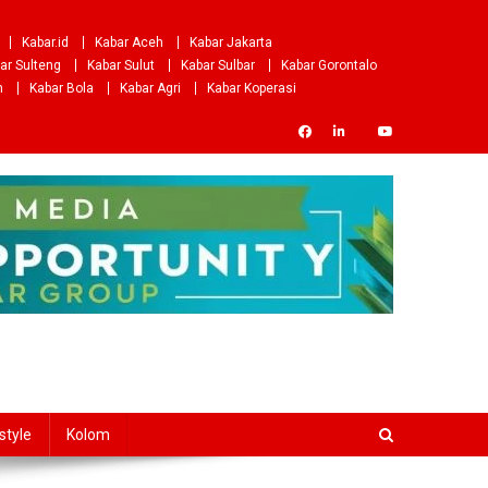
Kabar.id
Kabar Aceh
Kabar Jakarta
ar Sulteng
Kabar Sulut
Kabar Sulbar
Kabar Gorontalo
m
Kabar Bola
Kabar Agri
Kabar Koperasi
style
Kolom