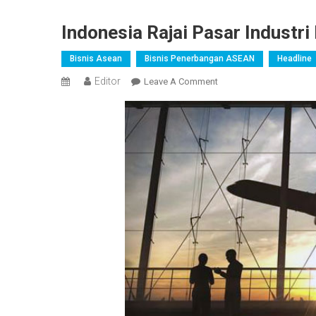
Indonesia Rajai Pasar Industr
Bisnis Asean
Bisnis Penerbangan ASEAN
Headline
Editor
On
Leave A Comment
Indonesia
Rajai
Pasar
Industri
Penerbangan
Di
ASEAN