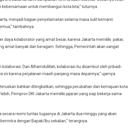
an kebersamaan untuk membangun kota kita,” tuturnya.
akarta, menjadi bagian penyelamatan selama masa sulit kemarin
semua,” tambahnya.
daya kolaborator yang amat besar, karena Jakarta memiliki pakar,
GO yang amat banyak dan beragam. Sehingga, Pemerintah akan sangat
 kolaborasi. Dan Alhamdulillah, kolaborasi itu disambut oleh pribadi-
rasi ini karena perjalanan masih panjang masa depannya,” ujarnya.
iteruskan bahkan ditingkatkan, sehingga perubahan dan kemajuan kota
rlebih, Pemprov DKI Jakarta memiliki jajaran yang siap bekerja sama
ya secara resmi tuntas tugasnya di Jakarta dua minggu yang akan
n bermitra dengan Bapak/Ibu sekalian,” terangnya.