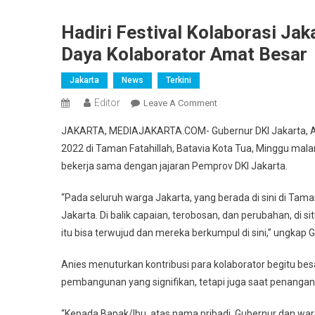
Hadiri Festival Kolaborasi Jak
Daya Kolaborator Amat Besar
Jakarta
News
Terkini
Editor
On
Leave A Comment
Hadiri
JAKARTA, MEDIAJAKARTA.COM- Gubernur DKI Jakarta, Ani
Festival
2022 di Taman Fatahillah, Batavia Kota Tua, Minggu malam
Kolaborasi
bekerja sama dengan jajaran Pemprov DKI Jakarta.
Jakarta,
Anies
“Pada seluruh warga Jakarta, yang berada di sini di Tama
:
Jakarta. Di balik capaian, terobosan, dan perubahan, di 
Jakarta
Miliki
itu bisa terwujud dan mereka berkumpul di sini,” ungka
Sumber
Anies menuturkan kontribusi para kolaborator begitu be
Daya
Kolaborator
pembangunan yang signifikan, tetapi juga saat penanga
Amat
Besar
“Kepada Bapak/Ibu, atas nama pribadi, Gubernur dan war