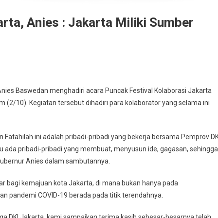
arta, Anies : Jakarta Miliki Sumber
es Baswedan menghadiri acara Puncak Festival Kolaborasi Jakarta
 (2/10). Kegiatan tersebut dihadiri para kolaborator yang selama ini
n Fatahilah ini adalah pribadi-pribadi yang bekerja bersama Pemprov DK
situ ada pribadi-pribadi yang membuat, menyusun ide, gagasan, sehingga
p Gubernur Anies dalam sambutannya.
sar bagi kemajuan kota Jakarta, di mana bukan hanya pada
nan pandemi COVID-19 berada pada titik terendahnya.
ga DKI Jakarta, kami sampaikan terima kasih sebesar-besarnya telah