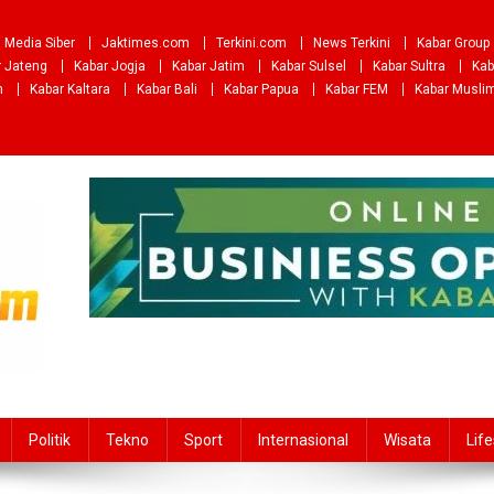
Media Siber
Jaktimes.com
Terkini.com
News Terkini
Kabar Group
r Jateng
Kabar Jogja
Kabar Jatim
Kabar Sulsel
Kabar Sultra
Kab
m
Kabar Kaltara
Kabar Bali
Kabar Papua
Kabar FEM
Kabar Musli
Politik
Tekno
Sport
Internasional
Wisata
Life