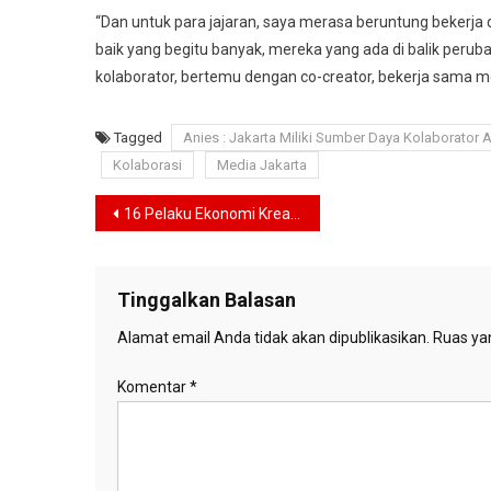
“Dan untuk para jajaran, saya merasa beruntung bekerja
baik yang begitu banyak, mereka yang ada di balik peru
kolaborator, bertemu dengan co-creator, bekerja sama
Tagged
Anies : Jakarta Miliki Sumber Daya Kolaborator 
Kolaborasi
Media Jakarta
Navigasi
16 Pelaku Ekonomi Kreatif Terpilih Tampil di Indonesia Comic Con
pos
Tinggalkan Balasan
Alamat email Anda tidak akan dipublikasikan.
Ruas yan
Komentar
*