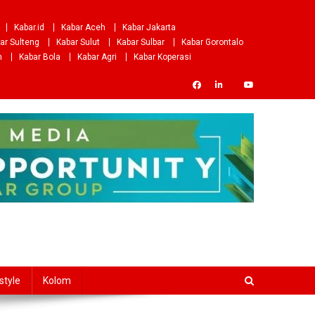
Kabar.id
Kabar Aceh
Kabar Jakarta
ar Sulteng
Kabar Sulut
Kabar Sulbar
Kabar Gorontalo
m
Kabar Bola
Kabar Agri
Kabar Koperasi
style
Kolom