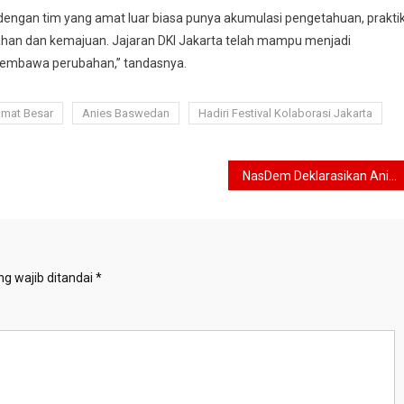
 dengan tim yang amat luar biasa punya akumulasi pengetahuan, prakti
bahan dan kemajuan. Jajaran DKI Jakarta telah mampu menjadi
 membawa perubahan,” tandasnya.
Amat Besar
Anies Baswedan
Hadiri Festival Kolaborasi Jakarta
NasDem Deklarasikan Anies Baswedan Sebagai Calon Presiden
g wajib ditandai
*