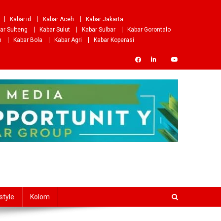
Kabar.id
Kabar Aceh
Kabar Jakarta
ar Sulteng
Kabar Sulut
Kabar Sulbar
Kabar Gorontalo
m
Kabar Bola
Kabar Agri
Kabar Koperasi
style
Kolom