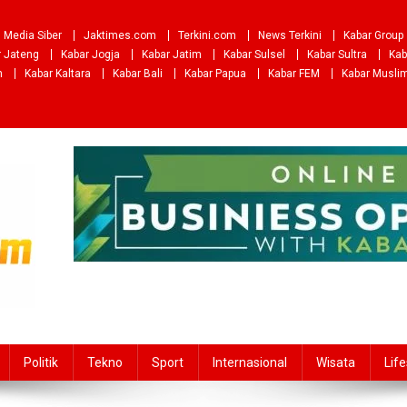
Media Siber
Jaktimes.com
Terkini.com
News Terkini
Kabar Group
r Jateng
Kabar Jogja
Kabar Jatim
Kabar Sulsel
Kabar Sultra
Kab
m
Kabar Kaltara
Kabar Bali
Kabar Papua
Kabar FEM
Kabar Musli
Politik
Tekno
Sport
Internasional
Wisata
Life