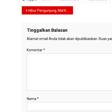
Navigasi
Hibur Pengunjung, Mal Kelapa Gading suguhkan Tari Sufi dan El Tanoura
pos
Tinggalkan Balasan
Alamat email Anda tidak akan dipublikasikan.
Ruas yan
Komentar
*
Nama
*