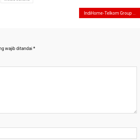
IndiHome-Telkom Group Siap Semarakkan Mudik Bersama BUMN 2023, Ribuan Orang Siap Pulang Kampung
g wajib ditandai
*