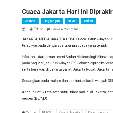
Cuaca Jakarta Hari Ini Diprak
Jakarta
Lingkungan
News
Terkini
Editor
On
Leave A Comment
Cuaca
JAKARTA, MEDIAJAKARTA.COM- Cuaca untuk wilayah DKI Jak
Jakarta
tetap waspada dengan perubahan cuaca yang terjadi.
Hari
Ini
Informasi dari laman resmi Badan Meteorologi, Klimatol
Diprakirakan
pada pagi hari, seluruh wilayah DKI Jakarta diprediksi ce
Cerah
serta berawan di Jakarta Barat, Jakarta Pusat, Jakarta T
Berawan
Sedangkan pada malam dan dini hari, seluruh wilayah DKI
Adapun untuk rata-rata suhu udara hari ini di Jakarta, 
persen (BJ/MJ)
Tagged
BMKG
Cuaca Jakarta
Kabar Jakarta