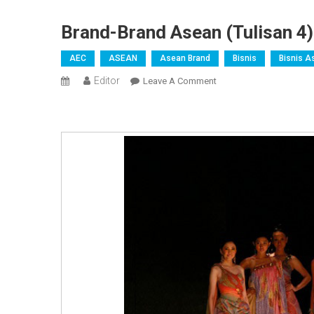
Brand-Brand Asean (tulisan 4)
AEC
ASEAN
Asean Brand
Bisnis
Bisnis A
Editor
On
Leave A Comment
Brand-
Brand
Asean
(tulisan
4)