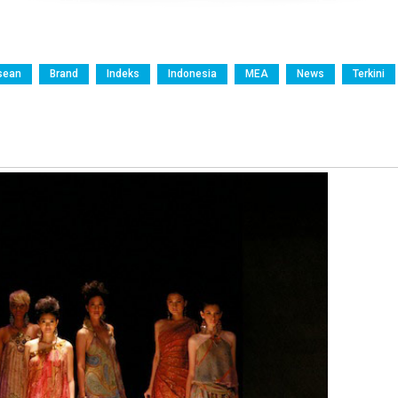
sean
Brand
Indeks
Indonesia
MEA
News
Terkini