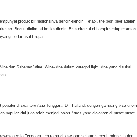
mpunyai produk bir nasionalnya sendiri-sendiri. Tetapi, the best beer adalah
erkesan. Bagus dinikmati ketika dingin. Bisa ditemui di hampir setiap restoran
aingi bir-bir asal Eropa.
n Wine dan Sababay Wine. Wine-wine dalam kategori light wine yang disukai
nan.
at populer di seantero Asia Tenggara. Di Thailand, dengan gampang bisa ditem
 populer kini juga telah menjadi paket fitnes yang diajarkan di pusat-pusat
 kawasan Asia Tenggara, terutama di kawasan selatan seperti Indonesia dan