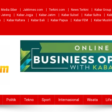
Media Siber
Jaktimes.com
Terkini.com
News Terkini
Kabar Group
r Jateng
Kabar Jogja
Kabar Jatim
Kabar Sulsel
Kabar Sultra
Kab
m
Kabar Kaltara
Kabar Bali
Kabar Papua
Kabar FEM
Kabar Musli
Politik
Tekno
Sport
Internasional
Wisata
Life