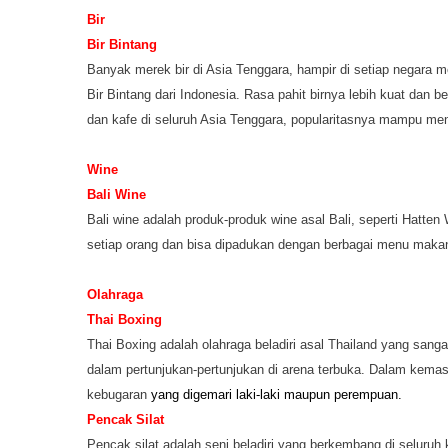
Bir
Bir Bintang
Banyak merek bir di Asia Tenggara, hampir di setiap negara me
Bir Bintang dari Indonesia. Rasa pahit birnya lebih kuat dan b
dan kafe di seluruh Asia Tenggara, popularitasnya mampu meny
Wine
Bali Wine
Bali wine adalah produk-produk wine asal Bali, seperti Hatte
setiap orang dan bisa dipadukan dengan berbagai menu maka
Olahraga
Thai Boxing
Thai Boxing adalah olahraga beladiri asal Thailand yang sang
dalam pertunjukan-pertunjukan di arena terbuka. Dalam kemasan
kebugaran
yang digemari laki-laki maupun perempuan.
Pencak Silat
Pencak silat adalah seni beladiri yang berkembang di seluruh