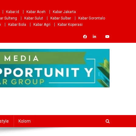
Kabar.id
Kabar Aceh
Kabar Jakarta
ar Sulteng
Kabar Sulut
Kabar Sulbar
Kabar Gorontalo
m
Kabar Bola
Kabar Agri
Kabar Koperasi
style
Kolom