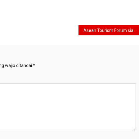
Asean Tourism Forum siap digelar di Manila
g wajib ditandai
*