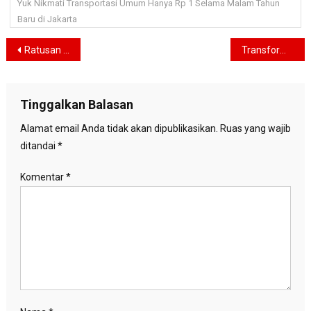
Yuk Nikmati Transportasi Umum Hanya Rp 1 Selama Malam Tahun
Baru di Jakarta
Navigasi
Ratusan Mahasisa se Jabodetabek Turun ke Jalan, Tolak PPN 12 Persen di Patung Kuda
Transformasi TMII : Ramah Lingkungan, tapi Apa Sudah Ramah Pengunjung?
pos
Tinggalkan Balasan
Alamat email Anda tidak akan dipublikasikan.
Ruas yang wajib
ditandai
*
Komentar
*