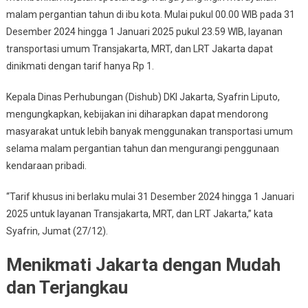
malam pergantian tahun di ibu kota. Mulai pukul 00.00 WIB pada 31
Umum
Desember 2024 hingga 1 Januari 2025 pukul 23.59 WIB, layanan
Hanya
Rp
transportasi umum Transjakarta, MRT, dan LRT Jakarta dapat
1
dinikmati dengan tarif hanya Rp 1.
Selama
Malam
Kepala Dinas Perhubungan (Dishub) DKI Jakarta, Syafrin Liputo,
Tahun
mengungkapkan, kebijakan ini diharapkan dapat mendorong
Baru
masyarakat untuk lebih banyak menggunakan transportasi umum
Di
selama malam pergantian tahun dan mengurangi penggunaan
Jakarta
kendaraan pribadi.
“Tarif khusus ini berlaku mulai 31 Desember 2024 hingga 1 Januari
2025 untuk layanan Transjakarta, MRT, dan LRT Jakarta,” kata
Syafrin, Jumat (27/12).
Menikmati Jakarta dengan Mudah
dan Terjangkau