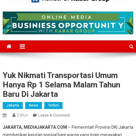
Mediajakarta.com
Situs Berita Jakarta Terkini
Yuk Nikmati Transportasi Umum
Hanya Rp 1 Selama Malam Tahun
Baru Di Jakarta
Jakarta
News
Terkini
Editor
On
Leave A Comment
Yuk
JAKARTA, MEDIAJAKARTA.COM
– Pemerintah Provinsi DKI Jakarta
Nikmati
memberikan kejutan spesial bagi warga yang ingin merayakan
Transportasi