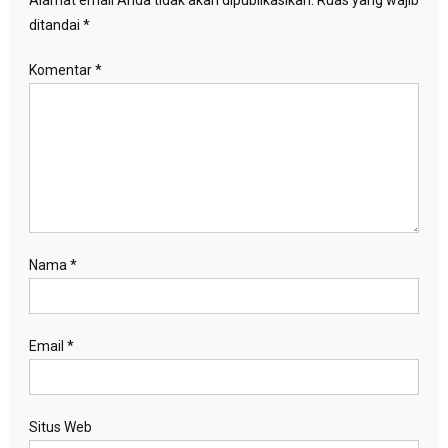
Alamat email Anda tidak akan dipublikasikan.
Ruas yang wajib
ditandai
*
Komentar
*
Nama
*
Email
*
Situs Web