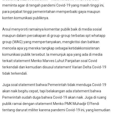
MPR
meminta agar di tengah pandemi Covid-19 yang masih tinggi ini,
Ingatkan
para pejabat tinggi pemerintahan memperbaiki gaya maupun
Kembali
konten komunikasi publiknya.
Pejabat
Pemerintah
Arsul menyoroti ramainya komentar publik baik di media sosial
Agar
Memperbaiki
maupun dalam percakapan di group-group terbatas spt whatapp
Komunikasi
group (WAG) yang mempertanyakan, mengkritisi dan bahkan
Publiknya
mencela apa yg mereka tangkap sebagai ketidakkonsistenan
komunikasi publik tersebut. Ia menunjuk apa yang ada di media
terkait statement Menko Marves Luhut Panjaitan soal Covid
terkendali dan kemudian disusul statement Varian Delta Covid-19
tidak terkendali.
Juga soal statement bahwa Pemerintah tidak menduga Covid-19
akan naik begitu cepat, tapi belakangan ada statement bahwa
Pemerintah sudah duga bahwa Covid-19 akan naik. Juga di ruang
publik ramai dengan statement Menko PMK Muhadjir Effendi
tentang darurat militer karena pandemi Covid-19 ini, yang kemudian