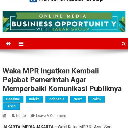
Mediajakarta.com
Situs Berita Jakarta Terkini
Waka MPR Ingatkan Kembali
Pejabat Pemerintah Agar
Memperbaiki Komunikasi Publiknya
Headline
Indeks
Indonesia
News
Politik
Terkini
Editor
On
Leave A Comment
Waka
JAKARTA, MEDIA JAKARTA
– Wakil Ketua MPR RI, Arsul Sani