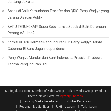
Jantung Jakarta
Sosok di Balik Kemudahan Transfer dan QRIS: Perry Warjiyo yang
Jarang Disadari Publik
BARU TERUNGKAP! Siapa Sebenarnya Sosok di Balik Dorongan
Perang AS–Iran?
Komisi XI DPR Hormati Pengunduran Diri Perry Warjiyo, Minta
Gubernur BI Baru Jaga Independensi
Perry Warjiyo Mundur dari Bank Indonesia, Presiden Prabowo
Terima Pengunduran Diri
Mediajakarta.com | Member of Kabar Group | Terkini Media Group | iMedia
|
Theme: News Portal by
Mystery Themes
.
Tentang MediaJakarta.com
Kontak Kemitraan
Pedoman Media Siber
Jaktimes.com
Terkini.com