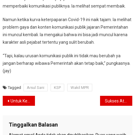
memperbaiki komunikasi publiknya. Ia melihat sempat membaik.
Namun ketika kurva keterpaparan Covid-19 ini naik tajam. Ia melihat
problem gaya dan konten komunikasi publik jajaran Pemerintahan
ini muncul kembali. Ia mengakui bahwa ini bisa jadi muncul karena
karakter asli pejabat tertentu yang sulit berubah.
“Tapi, kalau urusan komunikasi publik ini tidak mau berubah ya
jangan berharap wibawa Pemerintah akan tetap baik,” pungkasnya.
(jay)
Tagged
Arsul Sani
KSP
Wakil MPR
Navigasi
Untuk Kebaikan Semuanya, HNW Dukung Legislative Review Menyeluruh terhadap UU Cipta Kerja
Sukses Atasi Covid-19, Ini Lima Saran Partai Gelora kepada Pemerintah
pos
Tinggalkan Balasan