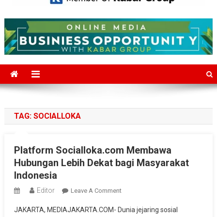
Mediajakarta.com
Situs Berita Jakarta Terkini
TAG:
SOCIALLOKA
Platform Socialloka.com Membawa
Hubungan Lebih Dekat bagi Masyarakat
Indonesia
Editor
On
Leave A Comment
Platform
JAKARTA, MEDIAJAKARTA.COM- Dunia jejaring sosial
Socialloka.com