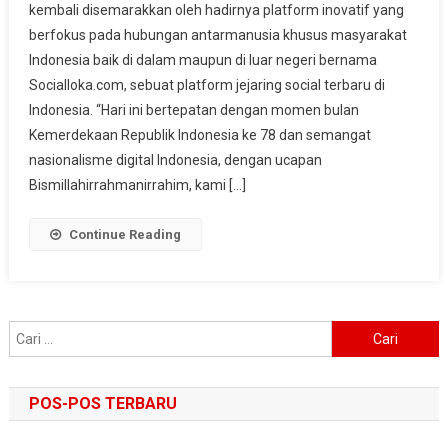
kembali disemarakkan oleh hadirnya platform inovatif yang
Membawa
berfokus pada hubungan antarmanusia khusus masyarakat
Hubungan
Indonesia baik di dalam maupun di luar negeri bernama
Lebih
Dekat
Socialloka.com, sebuat platform jejaring social terbaru di
Bagi
Indonesia. “Hari ini bertepatan dengan momen bulan
Masyarakat
Kemerdekaan Republik Indonesia ke 78 dan semangat
Indonesia
nasionalisme digital Indonesia, dengan ucapan
Bismillahirrahmanirrahim, kami […]
Continue Reading
Cari
untuk:
POS-POS TERBARU