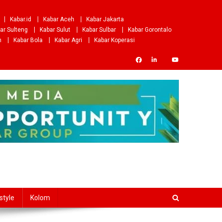
Kabar.id
Kabar Aceh
Kabar Jakarta
ar Sulteng
Kabar Sulut
Kabar Sulbar
Kabar Gorontalo
m
Kabar Bola
Kabar Agri
Kabar Koperasi
style
Kolom