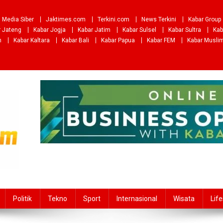
Media Siber
Jaktimes.com
Terkini.com
News Terkini
Kabar Group
r Jateng
Kabar Jogja
Kabar Jatim
Kabar Sulsel
Kabar Sultra
Kab
m
Kabar Kaltara
Kabar Bali
Kabar Papua
Kabar FEM
Kabar Musli
Politik
Tekno
Sport
Internasional
Wisata
Life