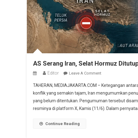
AS Serang Iran, Selat Hormuz Ditutup
Editor
On
Leave A Comment
AS
TAHERAN, MEDIAJAKARTA.COM – Ketegangan antara Ir
Serang
konflik yang semakin tajam, Iran mengumumkan penutu
Iran,
yang belum ditentukan. Pengumuman tersebut disampai
Selat
resminya di platform X, Kamis (11/6). Dalam pernyat
Hormuz
Ditutup
Total
Continue Reading