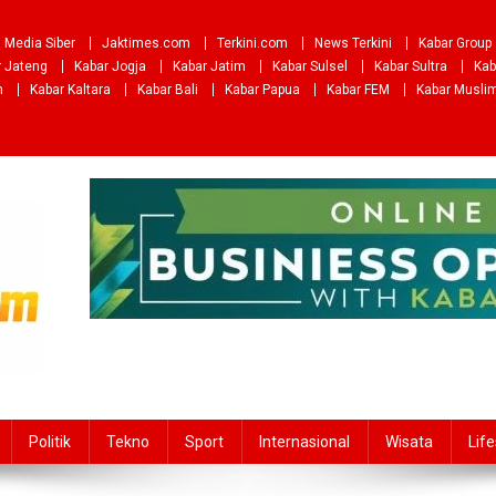
Media Siber
Jaktimes.com
Terkini.com
News Terkini
Kabar Group
r Jateng
Kabar Jogja
Kabar Jatim
Kabar Sulsel
Kabar Sultra
Kab
m
Kabar Kaltara
Kabar Bali
Kabar Papua
Kabar FEM
Kabar Musli
Politik
Tekno
Sport
Internasional
Wisata
Life