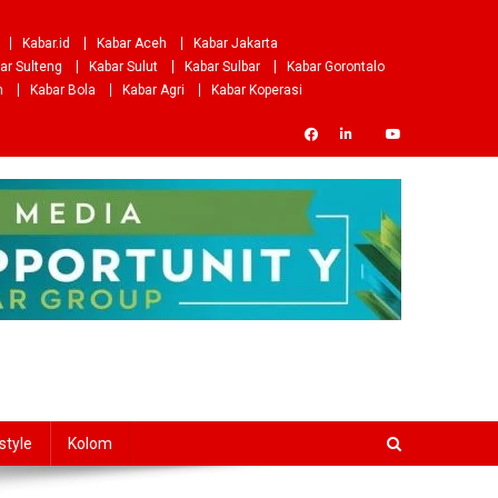
Kabar.id
Kabar Aceh
Kabar Jakarta
ar Sulteng
Kabar Sulut
Kabar Sulbar
Kabar Gorontalo
m
Kabar Bola
Kabar Agri
Kabar Koperasi
style
Kolom