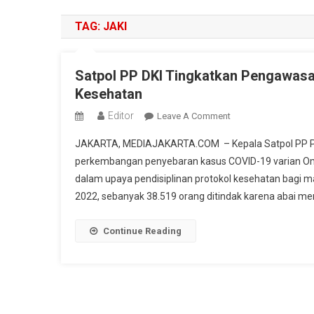
TAG:
JAKI
Satpol PP DKI Tingkatkan Pengawasa
Kesehatan
Editor
On
Leave A Comment
Satpol
JAKARTA, MEDIAJAKARTA.COM – Kepala Satpol PP Prov
PP
perkembangan penyebaran kasus COVID-19 varian Om
DKI
dalam upaya pendisiplinan protokol kesehatan bagi 
Tingkatkan
2022, sebanyak 38.519 orang ditindak karena abai me
Pengawasan
Dan
Penindakan
Continue Reading
Pelanggaran
Protokol
Kesehatan