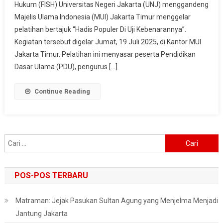
Hukum (FISH) Universitas Negeri Jakarta (UNJ) menggandeng
Dosen
Majelis Ulama Indonesia (MUI) Jakarta Timur menggelar
UNJ
Gandeng
pelatihan bertajuk “Hadis Populer Di Uji Kebenarannya”.
MUI
Kegiatan tersebut digelar Jumat, 19 Juli 2025, di Kantor MUI
Jaktim
Jakarta Timur. Pelatihan ini menyasar peserta Pendidikan
Latih
Dasar Ulama (PDU), pengurus […]
Analisis
Hadis
Continue Reading
Palsu
Cari
untuk:
POS-POS TERBARU
Matraman: Jejak Pasukan Sultan Agung yang Menjelma Menjadi
Jantung Jakarta