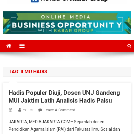
Mediajakarta.com
Situs Berita Jakarta Terkini
TAG:
ILMU HADIS
Hadis Populer Diuji, Dosen UNJ Gandeng
MUI Jaktim Latih Analisis Hadis Palsu
Editor
On
Leave A Comment
Hadis
JAKARTA, MEDIAJAKARTA.COM– Sejumlah dosen
Populer
Pendidikan Agama Islam (PAI) dari Fakultas Ilmu Sosial dan
Diuji,