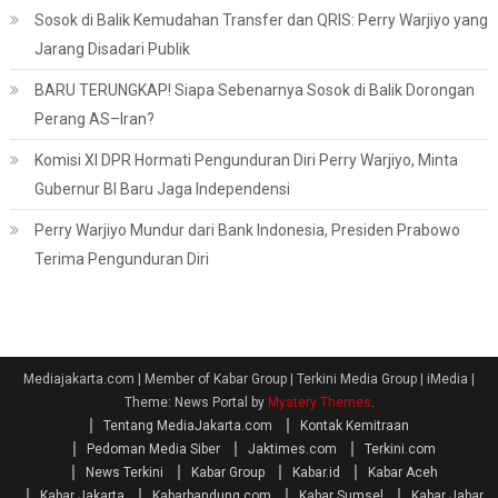
Sosok di Balik Kemudahan Transfer dan QRIS: Perry Warjiyo yang
Jarang Disadari Publik
BARU TERUNGKAP! Siapa Sebenarnya Sosok di Balik Dorongan
Perang AS–Iran?
Komisi XI DPR Hormati Pengunduran Diri Perry Warjiyo, Minta
Gubernur BI Baru Jaga Independensi
Perry Warjiyo Mundur dari Bank Indonesia, Presiden Prabowo
Terima Pengunduran Diri
Mediajakarta.com | Member of Kabar Group | Terkini Media Group | iMedia
|
Theme: News Portal by
Mystery Themes
.
Tentang MediaJakarta.com
Kontak Kemitraan
Pedoman Media Siber
Jaktimes.com
Terkini.com
News Terkini
Kabar Group
Kabar.id
Kabar Aceh
Kabar Jakarta
Kabarbandung.com
Kabar Sumsel
Kabar Jabar