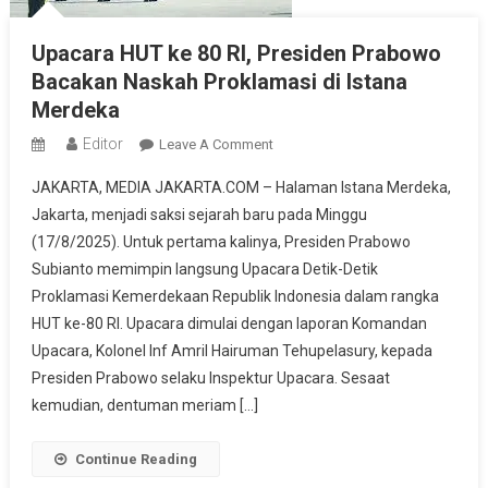
Upacara HUT ke 80 RI, Presiden Prabowo
Bacakan Naskah Proklamasi di Istana
Merdeka
Editor
On
Leave A Comment
Upacara
JAKARTA, MEDIA JAKARTA.COM – Halaman Istana Merdeka,
HUT
Jakarta, menjadi saksi sejarah baru pada Minggu
Ke
(17/8/2025). Untuk pertama kalinya, Presiden Prabowo
80
Subianto memimpin langsung Upacara Detik-Detik
RI,
Presiden
Proklamasi Kemerdekaan Republik Indonesia dalam rangka
Prabowo
HUT ke-80 RI. Upacara dimulai dengan laporan Komandan
Bacakan
Upacara, Kolonel Inf Amril Hairuman Tehupelasury, kepada
Naskah
Presiden Prabowo selaku Inspektur Upacara. Sesaat
Proklamasi
kemudian, dentuman meriam […]
Di
Istana
Continue Reading
Merdeka