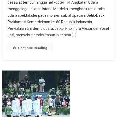
pesawat tempur hingga helikopter TNI Angkatan Udara
TNI
menggelegar di atas Istana Merdeka, menghadirkan atraksi
AU
Hiasi
udara spektakuler pada momen sakral Upacara Detik-Detik
Langit
Proklamasi Kemerdekaan ke-80 Republik Indonesia.
Jakarta
Perwakilan tim demo udara, Letkol Pnb Indra Alexander Yosef
Saat
Lesi, menyebut atraksi tahun ini terasa […]
HUT
RI
Continue Reading
Ke
80