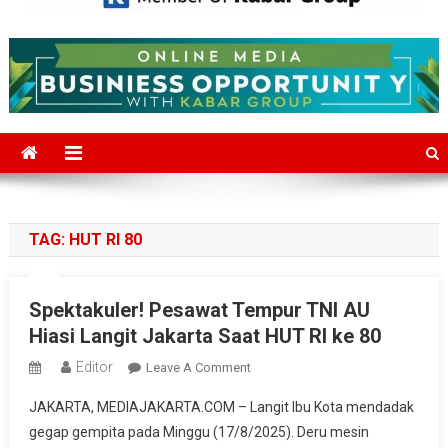
Mediajakarta.com
Situs Berita Jakarta Terkini
TAG:
HUT RI 80
Spektakuler! Pesawat Tempur TNI AU
Hiasi Langit Jakarta Saat HUT RI ke 80
Editor
On
Leave A Comment
Spektakuler!
JAKARTA, MEDIAJAKARTA.COM – Langit Ibu Kota mendadak
Pesawat
gegap gempita pada Minggu (17/8/2025). Deru mesin
Tempur