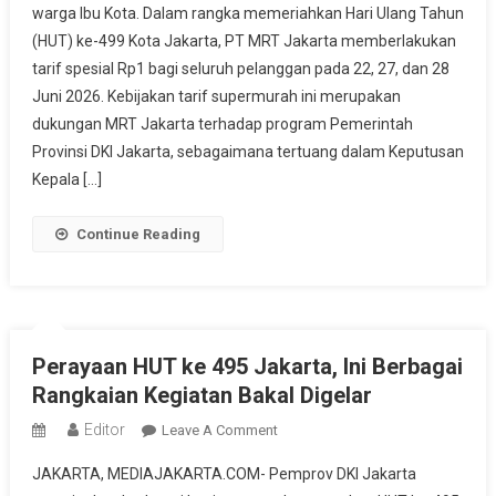
warga Ibu Kota. Dalam rangka memeriahkan Hari Ulang Tahun
Terapkan
(HUT) ke-499 Kota Jakarta, PT MRT Jakarta memberlakukan
Tarif
tarif spesial Rp1 bagi seluruh pelanggan pada 22, 27, dan 28
Rp1
Di
Juni 2026. Kebijakan tarif supermurah ini merupakan
HUT
dukungan MRT Jakarta terhadap program Pemerintah
Ke-
Provinsi DKI Jakarta, sebagaimana tertuang dalam Keputusan
499
Kepala […]
Jakarta,
Catat
Continue Reading
Tanggalnya!
Perayaan HUT ke 495 Jakarta, Ini Berbagai
Rangkaian Kegiatan Bakal Digelar
Editor
On
Leave A Comment
Perayaan
JAKARTA, MEDIAJAKARTA.COM- Pemprov DKI Jakarta
HUT