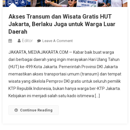
Akses Transum dan Wisata Gratis HUT
Jakarta, Berlaku Juga untuk Warga Luar
Daerah
Editor
On
Leave A Comment
Akses
JAKARTA, MEDIAJAKARTA.COM — Kabar baik buat warga
Transum
dari berbagai daerah yang ingin merayakan Hari Ulang Tahun
Dan
(HUT) ke-499 Kota Jakarta. Pemerintah Provinsi DKI Jakarta
Wisata
memastikan akses transportasi umum (transum) dan tempat
Gratis
HUT
wisata yang dikelola Pemprov DKI gratis untuk seluruh pemilik
Jakarta,
KTP Republik Indonesia, bukan hanya warga ber-KTP Jakarta.
Berlaku
Kebijakan ini menjadi salah satu kado istimewa […]
Juga
Untuk
Continue Reading
Warga
Luar
Daerah