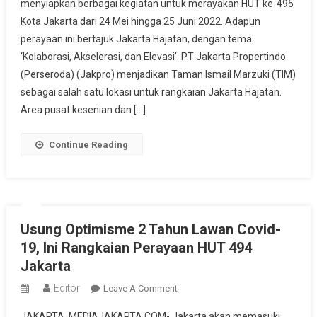
menyiapkan berbagai kegiatan untuk merayakan HUT ke-495
Ke
Kota Jakarta dari 24 Mei hingga 25 Juni 2022. Adapun
495
perayaan ini bertajuk Jakarta Hajatan, dengan tema
Jakarta,
Ini
‘Kolaborasi, Akselerasi, dan Elevasi’. PT Jakarta Propertindo
Berbagai
(Perseroda) (Jakpro) menjadikan Taman Ismail Marzuki (TIM)
Rangkaian
sebagai salah satu lokasi untuk rangkaian Jakarta Hajatan.
Kegiatan
Area pusat kesenian dan […]
Bakal
Digelar
Continue Reading
Usung Optimisme 2 Tahun Lawan Covid-
19, Ini Rangkaian Perayaan HUT 494
Jakarta
Editor
On
Leave A Comment
Usung
JAKARTA, MEDIAJAKARTA.COM- Jakarta akan memasuki