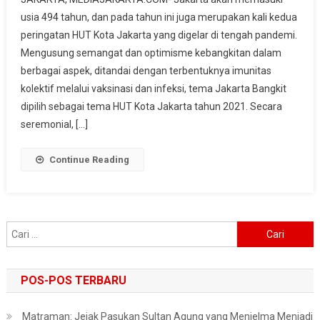
Optimisme
usia 494 tahun, dan pada tahun ini juga merupakan kali kedua
2
peringatan HUT Kota Jakarta yang digelar di tengah pandemi.
Tahun
Mengusung semangat dan optimisme kebangkitan dalam
Lawan
Covid-
berbagai aspek, ditandai dengan terbentuknya imunitas
19,
kolektif melalui vaksinasi dan infeksi, tema Jakarta Bangkit
Ini
dipilih sebagai tema HUT Kota Jakarta tahun 2021. Secara
Rangkaian
seremonial, […]
Perayaan
HUT
Continue Reading
494
Jakarta
Cari
untuk:
POS-POS TERBARU
Matraman: Jejak Pasukan Sultan Agung yang Menjelma Menjadi