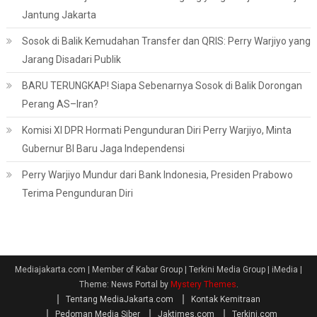
Jantung Jakarta
Sosok di Balik Kemudahan Transfer dan QRIS: Perry Warjiyo yang
Jarang Disadari Publik
BARU TERUNGKAP! Siapa Sebenarnya Sosok di Balik Dorongan
Perang AS–Iran?
Komisi XI DPR Hormati Pengunduran Diri Perry Warjiyo, Minta
Gubernur BI Baru Jaga Independensi
Perry Warjiyo Mundur dari Bank Indonesia, Presiden Prabowo
Terima Pengunduran Diri
Mediajakarta.com | Member of Kabar Group | Terkini Media Group | iMedia
|
Theme: News Portal by
Mystery Themes
.
Tentang MediaJakarta.com
Kontak Kemitraan
Pedoman Media Siber
Jaktimes.com
Terkini.com