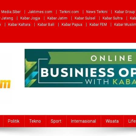
Media Siber
Jaktimes.com
Terkini.com
News Terkini
Kabar Group
r Jateng
Kabar Jogja
Kabar Jatim
Kabar Sulsel
Kabar Sultra
Kab
m
Kabar Kaltara
Kabar Bali
Kabar Papua
Kabar FEM
Kabar Musli
Politik
Tekno
Sport
Internasional
Wisata
Life