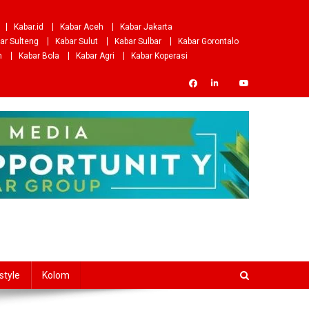
Kabar.id
Kabar Aceh
Kabar Jakarta
ar Sulteng
Kabar Sulut
Kabar Sulbar
Kabar Gorontalo
m
Kabar Bola
Kabar Agri
Kabar Koperasi
style
Kolom