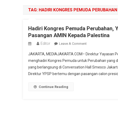
TAG:
HADIRI KONGRES PEMUDA PERUBAHAN
Hadiri Kongres Pemuda Perubahan, 
Pasangan AMIN Kepada Palestina
Editor
On
Leave A Comment
Hadiri
JAKARTA, MEDIAJAKARTA.COM– Direktur Yayasan Per
Kongres
menghadiri Kongres Pemuda untuk Perubahan yang di
Pemuda
yang berlangsung di Conversation Hall Smesco Jakar
Perubahan,
Direktur YPSP bertemu dengan pasangan calon presi
YPSP
Ucapkan
Terimakasih
Continue Reading
Atas
Dukungan
Pasangan
AMIN
Kepada