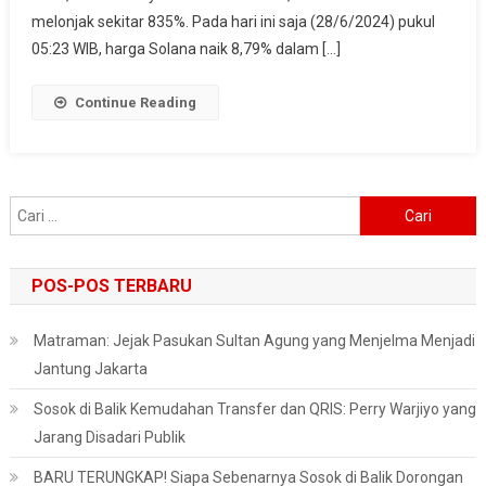
Raja
melonjak sekitar 835%. Pada hari ini saja (28/6/2024) pukul
Kripto
05:23 WIB, harga Solana naik 8,79% dalam […]
Tahun
Ini!
Continue Reading
Cari
untuk:
POS-POS TERBARU
Matraman: Jejak Pasukan Sultan Agung yang Menjelma Menjadi
Jantung Jakarta
Sosok di Balik Kemudahan Transfer dan QRIS: Perry Warjiyo yang
Jarang Disadari Publik
BARU TERUNGKAP! Siapa Sebenarnya Sosok di Balik Dorongan