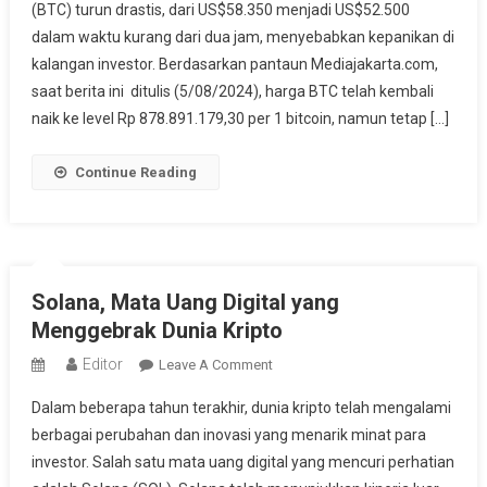
(BTC) turun drastis, dari US$58.350 menjadi US$52.500
Peluang
dalam waktu kurang dari dua jam, menyebabkan kepanikan di
Pembelian
Atau
kalangan investor. Berdasarkan pantaun Mediajakarta.com,
Tanda
saat berita ini ditulis (5/08/2024), harga BTC telah kembali
Bahaya?
naik ke level Rp 878.891.179,30 per 1 bitcoin, namun tetap […]
Continue Reading
Solana, Mata Uang Digital yang
Menggebrak Dunia Kripto
Editor
On
Leave A Comment
Solana,
Dalam beberapa tahun terakhir, dunia kripto telah mengalami
Mata
berbagai perubahan dan inovasi yang menarik minat para
Uang
investor. Salah satu mata uang digital yang mencuri perhatian
Digital