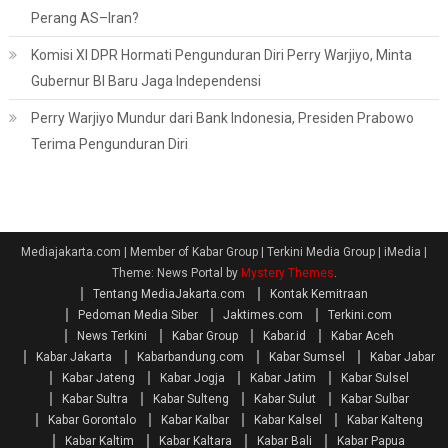
Perang AS–Iran?
Komisi XI DPR Hormati Pengunduran Diri Perry Warjiyo, Minta
Gubernur BI Baru Jaga Independensi
Perry Warjiyo Mundur dari Bank Indonesia, Presiden Prabowo
Terima Pengunduran Diri
Mediajakarta.com | Member of Kabar Group | Terkini Media Group | iMedia
|
Theme: News Portal by
Mystery Themes
.
Tentang MediaJakarta.com
Kontak Kemitraan
Pedoman Media Siber
Jaktimes.com
Terkini.com
News Terkini
Kabar Group
Kabar.id
Kabar Aceh
Kabar Jakarta
Kabarbandung.com
Kabar Sumsel
Kabar Jabar
Kabar Jateng
Kabar Jogja
Kabar Jatim
Kabar Sulsel
Kabar Sultra
Kabar Sulteng
Kabar Sulut
Kabar Sulbar
Kabar Gorontalo
Kabar Kalbar
Kabar Kalsel
Kabar Kalteng
Kabar Kaltim
Kabar Kaltara
Kabar Bali
Kabar Papua