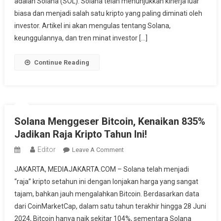
adalah Solana (SOL). Solana telah menunjukkan kinerja luar
Yang
Menggebrak
biasa dan menjadi salah satu kripto yang paling diminati oleh
Dunia
investor. Artikel ini akan mengulas tentang Solana,
Kripto
keunggulannya, dan tren minat investor […]
Continue Reading
Solana Menggeser Bitcoin, Kenaikan 835%
Jadikan Raja Kripto Tahun Ini!
Editor
On
Leave A Comment
Solana
JAKARTA, MEDIAJAKARTA.COM – Solana telah menjadi
Menggeser
“raja” kripto setahun ini dengan lonjakan harga yang sangat
Bitcoin,
tajam, bahkan jauh mengalahkan Bitcoin. Berdasarkan data
Kenaikan
dari CoinMarketCap, dalam satu tahun terakhir hingga 28 Juni
835%
Jadikan
2024, Bitcoin hanya naik sekitar 104%, sementara Solana