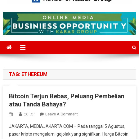
Mediajakarta.com
Situs Berita Jakarta Terkini
TAG:
ETHEREUM
Bitcoin Terjun Bebas, Peluang Pembelian
atau Tanda Bahaya?
Editor
On
Leave A Comment
Bitcoin
JAKARTA, MEDIAJAKARTA.COM – Pada tanggal 5 Agustus,
Terjun
pasar kripto mengalami gejolak yang signifikan. Harga Bitcoin
Bebas,