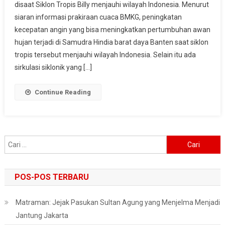
disaat Siklon Tropis Billy menjauhi wilayah Indonesia. Menurut
Jakarta
siaran informasi prakiraan cuaca BMKG, peningkatan
Diprakirakan
Bakal
kecepatan angin yang bisa meningkatkan pertumbuhan awan
Diguyur
hujan terjadi di Samudra Hindia barat daya Banten saat siklon
Hujan
tropis tersebut menjauhi wilayah Indonesia. Selain itu ada
sirkulasi siklonik yang […]
Continue Reading
Cari
untuk:
POS-POS TERBARU
Matraman: Jejak Pasukan Sultan Agung yang Menjelma Menjadi
Jantung Jakarta