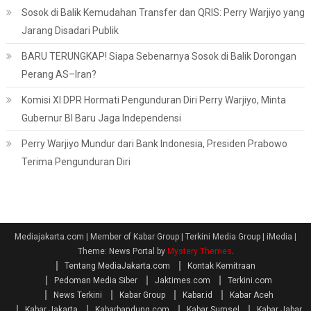
Sosok di Balik Kemudahan Transfer dan QRIS: Perry Warjiyo yang
Jarang Disadari Publik
BARU TERUNGKAP! Siapa Sebenarnya Sosok di Balik Dorongan
Perang AS–Iran?
Komisi XI DPR Hormati Pengunduran Diri Perry Warjiyo, Minta
Gubernur BI Baru Jaga Independensi
Perry Warjiyo Mundur dari Bank Indonesia, Presiden Prabowo
Terima Pengunduran Diri
Mediajakarta.com | Member of Kabar Group | Terkini Media Group | iMedia
|
Theme: News Portal by
Mystery Themes
.
Tentang MediaJakarta.com
Kontak Kemitraan
Pedoman Media Siber
Jaktimes.com
Terkini.com
News Terkini
Kabar Group
Kabar.id
Kabar Aceh
Kabar Jakarta
Kabarbandung.com
Kabar Sumsel
Kabar Jabar