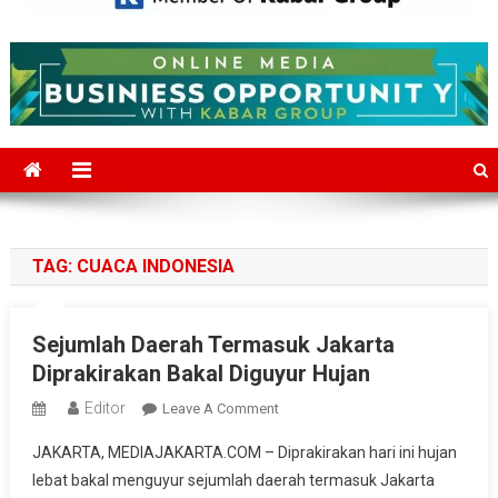
Mediajakarta.com
Situs Berita Jakarta Terkini
TAG:
CUACA INDONESIA
Sejumlah Daerah Termasuk Jakarta
Diprakirakan Bakal Diguyur Hujan
Editor
On
Leave A Comment
Sejumlah
JAKARTA, MEDIAJAKARTA.COM – Diprakirakan hari ini hujan
Daerah
lebat bakal menguyur sejumlah daerah termasuk Jakarta
Termasuk