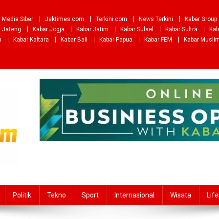
Media Siber
Jaktimes.com
Terkini.com
News Terkini
Kabar Group
r Jateng
Kabar Jogja
Kabar Jatim
Kabar Sulsel
Kabar Sultra
Kab
m
Kabar Kaltara
Kabar Bali
Kabar Papua
Kabar FEM
Kabar Musli
Politik
Tekno
Sport
Internasional
Wisata
Life