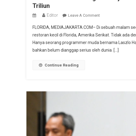
Triliun
Editor
On
Leave A Comment
Ketika
FLORIDA, MEDIAJAKARTA.COM– Di sebuah malam seder
Dua
restoran kecil di Florida, Amerika Serikat. Tidak ada
Pizza
Hanya seorang programmer muda bernama Laszlo Hany
Mengubah
bahkan belum dianggap serius oleh dunia. […]
Sejarah:
Jejak
10.000
Continue Reading
Bitcoin
Yang
Kini
Bernilai
Rp12,5
Triliun