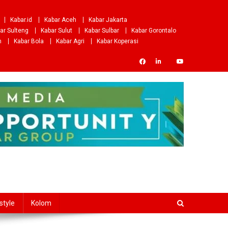
Kabar.id
Kabar Aceh
Kabar Jakarta
ar Sulteng
Kabar Sulut
Kabar Sulbar
Kabar Gorontalo
m
Kabar Bola
Kabar Agri
Kabar Koperasi
style
Kolom