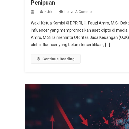
Penipuan
Editor
On
Leave A Comment
Influencer
Wakil Ketua Komisi XI DPR RI, H. Fauzi Amro, M.Si.
Kripto
influencer yang mempromosikan aset kripto di media so
Disorot,
Amro, M.Si. Ia meminta Otoritas Jasa Keuangan (OJK
Fauzi
oleh influencer yang belum tersertifikasi, […]
Amro
Minta
OJK
Continue Reading
Perketat
Pengawasan
Dan
Waspadai
Penipuan