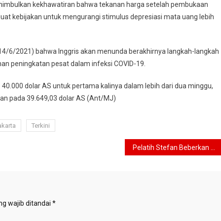
menimbulkan kekhawatiran bahwa tekanan harga setelah pembukaan
 kebijakan untuk mengurangi stimulus depresiasi mata uang lebih
n (14/6/2021) bahwa Inggris akan menunda berakhirnya langkah-langkah
an peningkatan pesat dalam infeksi COVID-19.
 40.000 dolar AS untuk pertama kalinya dalam lebih dari dua minggu,
n pada 39.649,03 dolar AS (Ant/MJ)
akarta
Terkini
Pelatih Stefan Beberkan Kunci Kemenangan Slovakia atas Polandia 2-1
g wajib ditandai
*