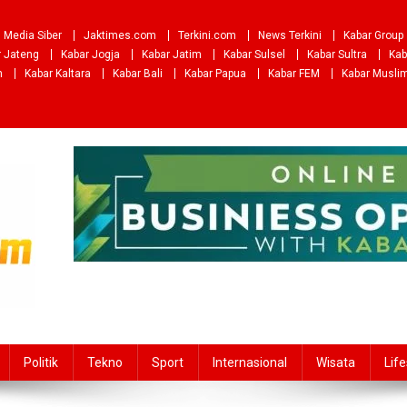
Media Siber
Jaktimes.com
Terkini.com
News Terkini
Kabar Group
r Jateng
Kabar Jogja
Kabar Jatim
Kabar Sulsel
Kabar Sultra
Kab
m
Kabar Kaltara
Kabar Bali
Kabar Papua
Kabar FEM
Kabar Musli
Politik
Tekno
Sport
Internasional
Wisata
Life