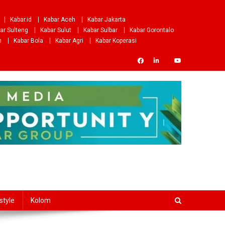
Kabar.id
Kabar Aceh
Kabar Jakarta
ar Sulteng
Kabar Sulut
Kabar Sulbar
Kabar Gorontalo
m
Kabar Bola
Kabar Agri
Kabar Koperasi
style
Kolom