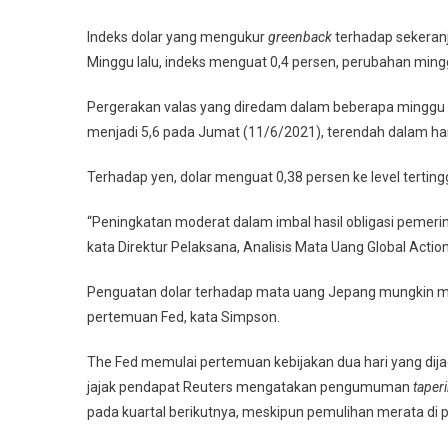
Indeks dolar yang mengukur
greenback
terhadap sekeranj
Minggu lalu, indeks menguat 0,4 persen, perubahan min
Pergerakan valas yang diredam dalam beberapa minggu t
menjadi 5,6 pada Jumat (11/6/2021), terendah dalam ha
Terhadap yen, dolar menguat 0,38 persen ke level tertingg
“Peningkatan moderat dalam imbal hasil obligasi pemeri
kata Direktur Pelaksana, Analisis Mata Uang Global Acti
Penguatan dolar terhadap mata uang Jepang mungkin me
pertemuan Fed, kata Simpson.
The Fed memulai pertemuan kebijakan dua hari yang di
jajak pendapat Reuters mengatakan pengumuman
taper
pada kuartal berikutnya, meskipun pemulihan merata di p