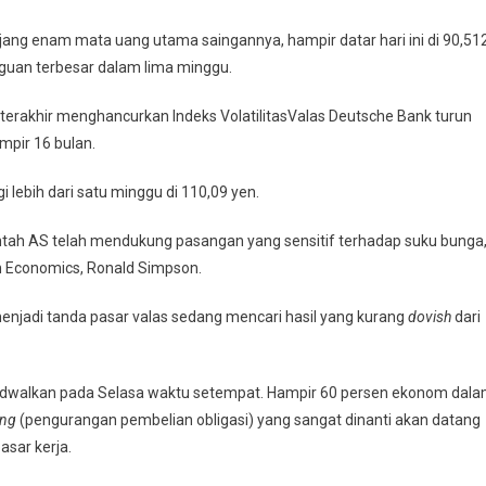
ang enam mata uang utama saingannya, hampir datar hari ini di 90,512
gguan terbesar dalam lima minggu.
erakhir menghancurkan Indeks VolatilitasValas Deutsche Bank turun
mpir 16 bulan.
i lebih dari satu minggu di 110,09 yen.
ntah AS telah mendukung pasangan yang sensitif terhadap suku bunga,
on Economics, Ronald Simpson.
njadi tanda pasar valas sedang mencari hasil yang kurang
dovish
dari
jadwalkan pada Selasa waktu setempat. Hampir 60 persen ekonom dal
ing
(pengurangan pembelian obligasi) yang sangat dinanti akan datang
asar kerja.