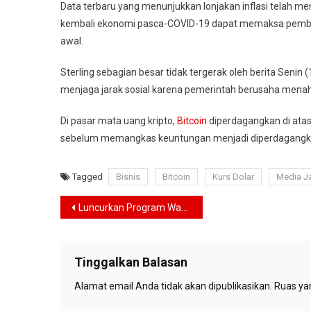
Data terbaru yang menunjukkan lonjakan inflasi telah 
kembali ekonomi pasca-COVID-19 dapat memaksa pembuat
awal.
Sterling sebagian besar tidak tergerak oleh berita Seni
menjaga jarak sosial karena pemerintah berusaha menah
Di pasar mata uang kripto,
Bitcoin
diperdagangkan di atas
sebelum memangkas keuntungan menjadi diperdagangka
Tagged
Bisnis
Bitcoin
Kurs Dolar
Media J
Navigasi
Luncurkan Program Wakaf Modal UMI ACT, Ariza Berharap Bisa Jadi Solusi Bagi UMKM
pos
Tinggalkan Balasan
Alamat email Anda tidak akan dipublikasikan.
Ruas yan