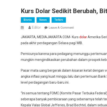
Kurs Dolar Sedikit Berubah, B
Bisnis
News
Terkini
Editor
On
Leave A Comment
Kurs
JAKARTA, MEDIAJAKARTA.COM- Kurs
dolar
Amerika Seri
Dolar
pada akhir perdagangan Selasa pagi WIB.
Sedikit
Berubah,
Pemicunya karena para pedagang menunggu pertemuan Th
Bitcoin
mungkin mengindikasikan perubahan dalam prospek keb
Tembus
Di
Pasar mata uang bergerak dalam kisaran ketat dengan vol
Atas
angka inflasi yang kuat minggu lalu dan pertemuan Bank
40.000
level perdagangan baru-baru ini.
Dolar
“Ini semua tentang FOMC (Komite Pasar Terbuka Federal
seberapa banyak pembicaraan yang sebenarnya telah ter
Kepala Valas Global Jefferies, Brad Bechtel, dalam sebua